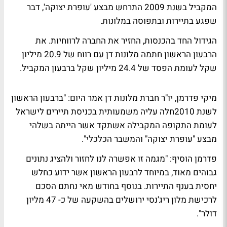
המקביל בשנת 2009 התרחש מבצע 'עופרת יצוקה', דבר
שפגע בתיירות ובתפוסה במלונות.
הגידול החד בהכנסות, החזיר את החברה לרווחיות. את
הרבעון הראשון חתמה מלונות דן עם רווח של 20.9 מיליון
שקל לעומת הפסד של 24.4 מיליון שקל ברבעון המקביל.
מיקי פדרמן, יו"ר חברת מלונות דן אמר היום: "ברבעון הראשון
לשנת 2010חלה עליה משמעותית בכניסת תיירים לישראל
לעומת התקופה המקבילה אשתקד אשר הייתה בשלהי
מבצע "עופרת יצוקה" והמשבר הכלכלי".
פדרמן הוסיף: "מגמה זו אפשרה לנו לחזור ולהציג נתונים
גבוהים מאוד, במיוחד לרבעון הראשון אשר ידוע כחלש
יחסית בענף התיירות. בנוסף בחודש מאי נחתם הסכם
לרכישת מלון ריג'נסי ירושלים בהשקעה של כ- 47 מליון
דולר".