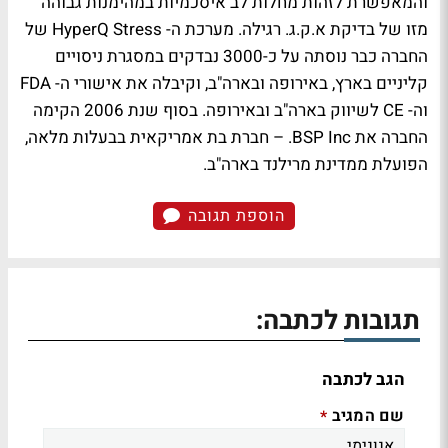
והמאפשרת לזהות מחלות לב איסכמיות במהימנות גבוהה
מזו של בדיקת א.ק.ג. רגילה. מערכת ה- HyperQ Stress של
החברה כבר נוסתה על כ-3000 נבדקים במסגרת ניסויים
קליניים בארץ, באירופה ובארה"ב, וקיבלה את אישורי ה- FDA
וה- CE לשיווק בארה"ב ובאירופה. בסוף שנת 2006 הקימה
החברה את BSP Inc. – חברת בת אמריקאית בבעלות מלאה,
הפועלת ממדינת מרילנד בארה"ב.
הוספת תגובה
תגובות לכתבה:
הגב לכתבה
שם המגיב
*