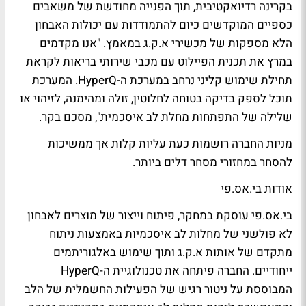
בקרינה רדיואקטיבית, תוך הפנייה מחודשת של משאבים
כספיים המוקדשים כיום להתמודדות עם יכולות האבחון
הלא מספקות של מכשירי א.ק.ג במאמץ. "אנו מקדמים
במרץ את תכנית הפיילוט עם מכבי שירותי בריאות לקראת
תחילת שימוש קליני נרחב במערכת ה-HyperQ. המערכת
תוכל לספק בדיקה בטוחה לחלוטין, זולה ומהימנה, לזיהוי או
שלילה של התפתחות מחלת לב איסכמית", מסכם בקר.
מניות החברה רושמות כעת עליות קלות אך ממשיכות
להסחר במחזורי מסחר דלים ביותר.
אודות בי.אס.פי
בי.אס.פי עוסקת במחקר, פיתוח וייצור של מוצרים לאבחון
לא פולשני של מחלות לב איסכמיות באמצעות ניתוח
מתקדם של אותות א.ק.ג ותוך שימוש באלגוריתמים
ייחודיים. החברה פיתחה את טכנולוגיית ה-HyperQ
המבוססת על ניטור רגיש של הפעילות החשמלית של הלב