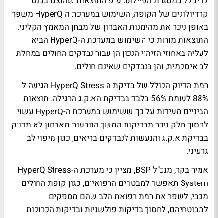
להיכלל במסגרת הפיילוט. ע"פ התוצאות שהוצגו בכנס
קרדיולוגים של הקופה, השימוש במערכת ה HyperQ משפר
באופן ניכר את מהימנות האבחון של מבחן המאמץ הקליני.
התוצאות מורות כי השימוש במערכת ה-HyperQ הביא
לעליה באחוזי הזיהוי הנכון הן עבור נבדקים החולים במחלת
לב איסכמית, והן בנבדקים שאינם חולים.
רמת הדיוק הכולל של בדיקת ה HyperQ Stress הגיעה ל
88% לעומת 56% בלבד בבדיקת הא.ק.ג הרגילה. תוצאות
הביניים מעידות על כך ששימוש במערכת ה-HyperQ עשוי
לחסוך חלק ניכר מבדיקות המשך הנובעות מאבחון לא מדויק
בבדיקת א.ק.ג והנעשות לנבדקים בריאים, כגון מיפוי לב
גרעיני.
אמיר בקר, מנכ"ל BSP, מציין כי מערכת ה-HyperQ Stress
System תאפשר למבטחים הרפואיים, כגון קופת החולים
מכבי, לשפר את רמת רפואת הלב שהם מספקים
למבוטחיהם, לחסוך בדיקות פולשניות ובדיקות הכרוכות