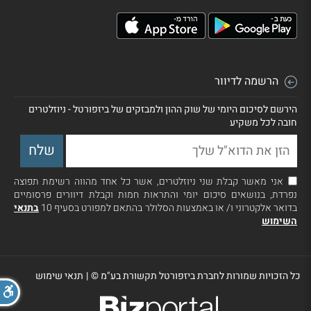
הרשמה לדיוור
הירשם לסיכום היומי של שוק ההון ולמבזקים של ביזפורטל - ניוזלטרים
חובה לכל משקיע
אני מאשר קבלת שני ניוזלטרים, אשר כל אחד מהווה רשימת תפוצה
נפרדת, בנושאים סיכום יומי והתראות חמות וקבלת דיוורים פרסומיים
בדואר אלקטרוני ו/ או באמצעות הסלולר בהתאם למפורט בסעיף 10
בתנאי
השימוש
כל הזכויות שמורות לחברת ביזפורטל תקשורת בע"מ ©
|
תנאי שימוש