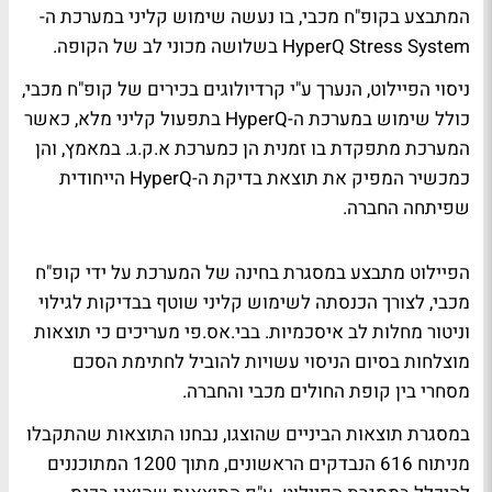
המתבצע בקופ"ח מכבי, בו נעשה שימוש קליני במערכת ה-
HyperQ Stress System בשלושה מכוני לב של הקופה.
ניסוי הפיילוט, הנערך ע"י קרדיולוגים בכירים של קופ"ח מכבי,
כולל שימוש במערכת ה-HyperQ בתפעול קליני מלא, כאשר
המערכת מתפקדת בו זמנית הן כמערכת א.ק.ג. במאמץ, והן
כמכשיר המפיק את תוצאת בדיקת ה-HyperQ הייחודית
שפיתחה החברה.
הפיילוט מתבצע במסגרת בחינה של המערכת על ידי קופ"ח
מכבי, לצורך הכנסתה לשימוש קליני שוטף בבדיקות לגילוי
וניטור מחלות לב איסכמיות. בבי.אס.פי מעריכים כי תוצאות
מוצלחות בסיום הניסוי עשויות להוביל לחתימת הסכם
מסחרי בין קופת החולים מכבי והחברה.
במסגרת תוצאות הביניים שהוצגו, נבחנו התוצאות שהתקבלו
מניתוח 616 הנבדקים הראשונים, מתוך 1200 המתוכננים