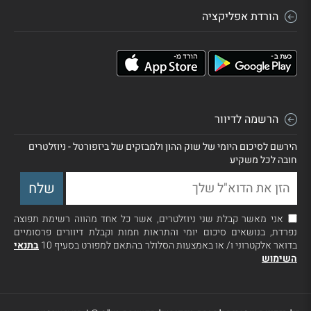
הורדת אפליקציה
הרשמה לדיוור
הירשם לסיכום היומי של שוק ההון ולמבזקים של ביזפורטל - ניוזלטרים
חובה לכל משקיע
אני מאשר קבלת שני ניוזלטרים, אשר כל אחד מהווה רשימת תפוצה
נפרדת, בנושאים סיכום יומי והתראות חמות וקבלת דיוורים פרסומיים
בדואר אלקטרוני ו/ או באמצעות הסלולר בהתאם למפורט בסעיף 10
בתנאי
השימוש