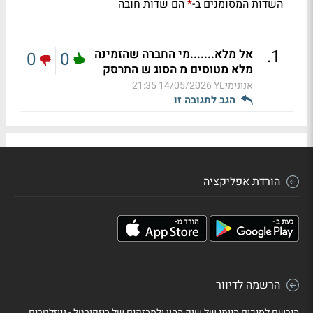
השדות המסומנים ב-
הם שדות חובה
*
.
1
אל מלא.......מי החברה שהזמינה
0
0
מלא מטוסים מ הסוג ש התרסק
אנונימיYL
14/05/2026 21:35
הגב לתגובה זו
הורדת אפליקציה
הרשמה לדיוור
הירשם לסיכום היומי של שוק ההון ולמבזקים של ביזפורטל - ניוזלטרים