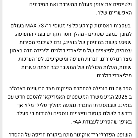
ולטייסים את אופן פעולת המערכת ואת הסיכונים
האפשריים שלה.
בעקבות האסונות קורקע כל צי מטוסי ה־737 MAX בעולם
למשך כמעט שנתיים - מהלך חסר תקדים בענף התעופה,
שפגע קשות במוניטין של בואינג, גרם לעיכובי מסירות
עצומים, לפיצויים של מיליארדי דולרים ולירידה חדה באמון
מצד רגולטורים, חברות תעופה ומשקיעים. לפי הערכות
שונות, העלות הכוללת של המשבר כבר חצתה עשרות
מיליארדי דולרים.
הפרשה גם הובילה להחמרת הפיקוח מצד הרשויות בארה״ב.
ב-2025 הגיע משרד המשפטים האמריקאי להסכם חדש עם
בואינג, שבמסגרתו החברה נמנעה מהליך פלילי מלא אך
נדרשה לשלם קנסות ופיצויים נוספים ולהודות כי פעלה
באופן שהפריע לעבודת FAA.
השופט הפדרלי ריד אוקונור מתח ביקורת חריפה על ההסדר