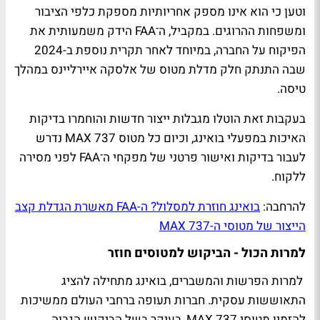
וטען כי הוא אינו מספק אחריותיות מספקת כלפי הציבור
ומשפחות ההרוגים. במקביל, ה־FAA הידק משמעותית את
הפיקוח על החברה, במיוחד לאחר תקרית נוספת ב-2024
שבה התנתק חלק מדלת מטוס של אלסקה איירליינס במהלך
טיסה.
בעקבות זאת הוטלו מגבלות ייצור חדשות והוחמרו בדיקות
האיכות במפעלי בואינג, וכיום כל מטוס 737 MAX נדרש
לעבור בדיקות ואישור פרטני של מפקחי ה־FAA לפני מסירה
ללקוח.
להרחבה:
בואינג חוזרת למסלול? ה-FAA מאשרת הגדלת קצב
הייצור של מטוסי ה-737 MAX
למרות הכול - הביקוש למטוסים חוזר
למרות הפרשות והמשברים, בואינג מתחילה להציג
התאוששות עסקית. חברות תעופה ברחבי העולם ממשיכות
להזמין מטוסי 737 MAX, בעיקר בשל הביקוש הגבוה