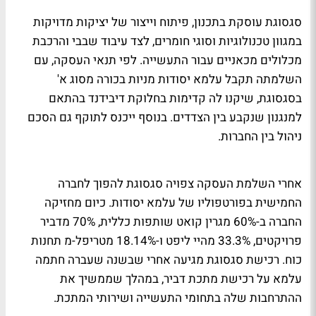
סגסוגת עוסקת בתכנון, פיתוח וייצור של יציקות מדויקות
במגוון טכנולוגיות וסוגי חומרים, לצד עיבוד שבבי והרכבת
מכלולים מכאניים עבור התעשייה. לפי תנאי העסקה, עם
השלמתה תקבל עלמא יסודות מניות בכורה מסוג א'
בסגסוגת, שיקנו לה קדימות בחלוקת דיבידנד בהתאם
למנגנון שנקבע בין הצדדים. בנוסף ייכנס לתוקף גם הסכם
ניהול בין החברות.
אחרי השלמת העסקה צפויה סגסוגת להפוך לחברה
החמישית בפורטפוליו של עלמא יסודות. כיום מחזיקה
החברה ב-60% מגרין קואט שותפות כללית, 70% מדביר
פרויקטים, 33.3% מהיי ליפט ו-18.14% מטריפל-מ תחנות
כוח. רכישת סגסוגת מגיעה אחרי שבשנה שעברה חתמה
עלמא על רכישת מתכת דביר, במהלך שממשיך את
ההתרחבות שלה בתחומי התעשייה ושירותי המתכת.