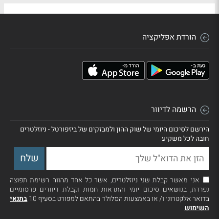
הורדת אפליקציה
הרשמה לדיוור
הירשם לסיכום היומי של שוק ההון ולמבזקים של ביזפורטל - ניוזלטרים
חובה לכל משקיע
אני מאשר קבלת שני ניוזלטרים, אשר כל אחד מהווה רשימת תפוצה
נפרדת, בנושאים סיכום יומי והתראות חמות וקבלת דיוורים פרסומיים
בדואר אלקטרוני ו/ או באמצעות הסלולר בהתאם למפורט בסעיף 10
בתנאי
השימוש