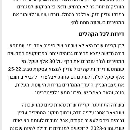
הוותיקות יותר. זה לא תרחיש ודאי, כי הביקוש למגורים
במרכז עדיין חזק, אבל זה בהחלט גורם שעשוי לשמור את
המחירים בשכונה תחת לחץ.
דירות לכל הקהלים
לכן קריית שרת היא לא שכונה של סיפור אחד. מי שמחפש
דירה חדשה ימצא מחירים גבוהים יותר. בפרויקטים החדשים
המחירים למ"ר עוברים את הרף של 30 אלף שקל. מי
שמחפש דירה ותיקה יכול עדיין למצוא עסקות סביב 25-22
אלף שקל למ"ר, ולעתים גם פחות, אבל צריך להביא בחשבון
את מצב הבניין, היעדר הממ"דים בדירות הישנות, מעלית,
חניה, והאם באמת יש סיכוי ממשי לפינוי־בינוי.
בשורה התחתונה, קריית שרת נראית כיום כמו שכונה
שנמצאת אחרי עלייה חדה, ובתוך תיקון. המחירים עדיין
גבוהים ביחס לעשור הקודם, אבל נמוכים לעומת השיאים
שנרשמו ב-2023. לרוכשים למגורים זו יכולה להיות שכונה