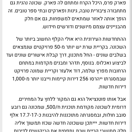
פארק פרס, היכל הקרח ומתחם לה פארק. שכונה נהנית גם
מתחבורה ציבורית טובה, גינות ופארקים ובתי ספר טובים. זה
הופך אותה לאזור שמתאים למשפחות, גם אם חלק
מהבניינים עצמם מיושנים ודורשים חידוש.
ההתחדשות העירונית היא אולי הקלף החשוב ביותר של
השכונה. בקריית שרת יש יותר מ-50 פרויקטים שנמצאים
בשלבים שונים - החל מתכנון, דרך קבלת אישורים שונים ועד
לביצוע ואכלוס. בנוסף, תדהר ומבנים מקדמות במתחם
הרחובות מפרץ שלמה, דוד אלעזר וקריית שמונה פרויקט
שבמסגרתו ייהרסו 256 דירות קיימות וייבנו יותר מ-1,000
דירות חדשות.
אבל אותו פוטנציאל הוא גם המקור ללחץ על המחירים.
דרומית לשכונה מקודמת תוכנית ח/500, שמכונה גם רובע
סובב חולות, ובמסגרתה מתוכננות להיבנות כ-17.7-17 אלף
דירות חדשות. יייתכן ששכונה חדשה שכזו תמשוך אליה
חלק מתושבי קריית שרת, ותפחית את הביקושים לדירות