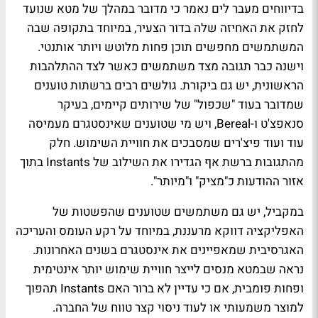
בדיווחים מעבר לים נאמר כי מדובר במהלך של מטא שנועד
לחזק את האחיזה שלה בדור הצעיר, במיוחד בתקופה שבה
המשתמשים מחפשים תוכן פחות מלוטש ויותר אותנטי.
וישנה כבר תגובה מצד משתמשים כאשר לצד ההתלהבות
הראשונית, יש גם ביקורת. גולשים רבים ברשתות טוענים
שמדובר בעוד "שכפול" של שירותים קיימים, בעיקר
סנאפצ'ט ו-Bereal, ויש מי שטוענים שאינסטגרם מעמיסה
עוד ועוד פיצ'רים שמסבכים את חוויית השימוש. חלק
מהתגובות ברשת אף הגדירו את השילוב של Instants בתוך
אזור ההודעות כ"מציק" ו"מיותר".
במקביל, יש גם משתמשים שטוענים שהפשטות של
האפליקציה דווקא מרעננת, במיוחד על רקע העומס והעריכה
האגרסיבית שמאפיינים את אינסטגרם בשנים האחרונות.
נראה שבמטא מנסים לייצר חוויית שימוש יותר אינטימית
ופחות פומבית, אם כי עדיין לא ברור האם Instants תהפוך
למוצר משמעותי או לעוד ניסוי קצר טווח של החברה.