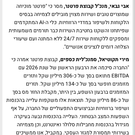
אבי גבאי, מנכ"ל קבוצת פרטנר,
מסר כי "פרטנר מוכיחה
שמוצרים טובים ושירות מצוין מובילים לצמיחה בבסיס
הלקוחות ולשיפור במדדי הרווחיות. כלי ה-AI המתקדמים
שפיתחנו והשקנו בחטיבת השירות כבר תורמים משמעותית
ומספקים ללקוחות שירות 24/7 ללא המתנה ועם שיעורי
הצלחה דומים לנציגים אנושיים".
מירי תקוטיאל, סמנכ"לית כספים,
קבוצת פרטנר אמרה כי
"החברה סיכמה את הרבעון הראשון של שנת 2026 עם
EBITDA מתואם בסך של כ-306 מיליון שקל ותזרים
מזומנים חופשי בסך של כ-134 מיליון שקל. תזרים
המזומנים ברבעון הושפע, בין היתר, מקבלת החזר מס בסך
של כ-86 מיליון שקל. תוצאות אלו משקפות עלייה בהכנסות
ושיפור ברווחיות ובביצועים התפעוליים של החברה, על אף
השפעות המצב הבטחוני. העלייה בהכנסות נבעה בעיקרה
מגידול בהכנסות מחבילות סלולר ואינטרנט, וכן מצמיחה
בשירותי תמסורת למגזר העסקי. במקביל, אנו ממשיכים