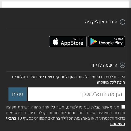
הורדת אפליקציה
הרשמה לדיוור
הירשם לסיכום היומי של שוק ההון ולמבזקים של ביזפורטל - ניוזלטרים
חובה לכל משקיע
אני מאשר קבלת שני ניוזלטרים, אשר כל אחד מהווה רשימת תפוצה
נפרדת, בנושאים סיכום יומי והתראות חמות וקבלת דיוורים פרסומיים
בדואר אלקטרוני ו/ או באמצעות הסלולר בהתאם למפורט בסעיף 10
בתנאי
השימוש