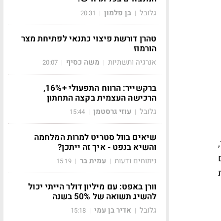
גלובל
בן פלמון
20:31
|
|
טהרן דורשת פיצוי כתנאי לפתיחת מצר
הורמוז
אנרגיה ותשתיות
משה כסיף
20:07
|
|
ברקשייר: הרווח התפעולי +16%,
הרכישה העצמית בקצה התחתון
גלובל
עוזי גרסטמן
15:44
|
|
שיאים בוול סטריט למרות המלחמה
,
והשיא בנפט - איך זה ייתכן?
ניתוחים ודעות
עמית בר
15:19
|
|
וורן באפט: עם מיליון דולר הייתי יכול
להשיג תשואה של 50% בשנה
גלובל
אדיר בן עמי
15:18
|
|