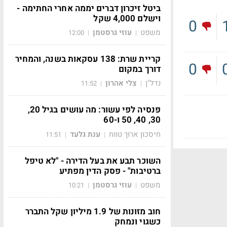
ביטל זיכרון דברים יממה אחרי החתימה -
וישלם 4,000 שקל
0
משפט
עוזי גרסטמן
12:00
|
|
קריית שרת: 138 עסקאות בשנה, והמחיר
0
דורך במקום
נדל"ן
צלי אהרון
11:52
|
|
פנסיה לפי עשור: מה עושים בגיל 20,
30, 40, 50 ו-60
חיסכון ארוך טווח
ענת גלעד
11:51
|
|
השוכר תבע את בעל הדירה - "לא טיפל
ברטיבות" - פסק הדין מפתיע
משפט
עוזי גרסטמן
10:21
|
|
חוב מזונות של 1.9 מיליון שקל התברר
כשגוי ונמחק