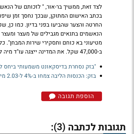
לצד זאת, ממשיך בר-אור, " לזכותם של הנאש
בכתב האישום המתוקן, שבכך נחסך זמן שיפו
החרטה והצער שהביעו בפני בדיון. כמו כן, 
הנאשמים בתנאים מגבילים של מעצר ומעצר ב
ב-47,000 שקל. את המדינה ייצגה עו"ד מיה לביאון, ואת קאסם - עו"ד חנא חורי.
"בזק נסחרת בדיסקאונט משמעותי ביחס ל
בזק: הכנסות הליבה צמחו ב-4% ל-2.03 מיליארד שקל
הוספת תגובה
(3)
תגובות לכתבה
: