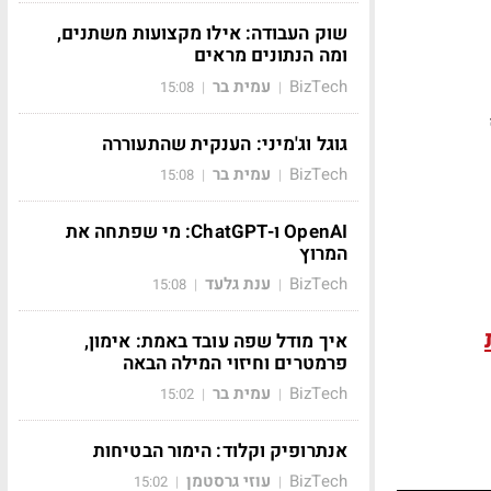
שוק העבודה: אילו מקצועות משתנים,
ומה הנתונים מראים
BizTech
עמית בר
15:08
|
|
גוגל וג'מיני: הענקית שהתעוררה
BizTech
עמית בר
15:08
|
|
OpenAI ו-ChatGPT: מי שפתחה את
המרוץ
BizTech
ענת גלעד
15:08
|
|
איך מודל שפה עובד באמת: אימון,
פרמטרים וחיזוי המילה הבאה
BizTech
עמית בר
15:02
|
|
אנתרופיק וקלוד: הימור הבטיחות
BizTech
עוזי גרסטמן
15:02
|
|