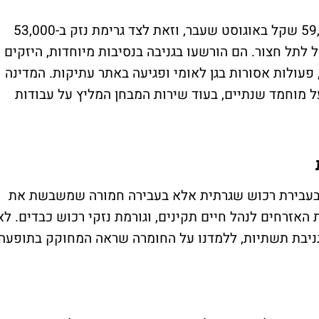
האחים קאסם הודו בגניבת כבלים בשווי 59,000 שקל באוגוסט שעבר, וזאת לצד גרימת נזק ב-53,000
שתיות של בזק ונזק של 56,000 שקל לתל חצור. הם הורשעו בגניבה בנסיבות מיוחדות, היזקים
 פעולות אסורות בגן לאומי ופגיעה באתר עתיקות. המדינה
 מוחמד שנתיים, בעוד שירות המבחן המליץ על עבודות
בר בעבירת רכוש שגרתית אלא בעבירה חמורה שמשבשת את
 האזרחים לנהל חיים תקינים, וגורמת נזקי רכוש כבדים. לא
שנת תש"ע סעיף 384 שעניינו גניבת תשתיות, ללמדנו על החומרה שראה המחוקק בתופעה