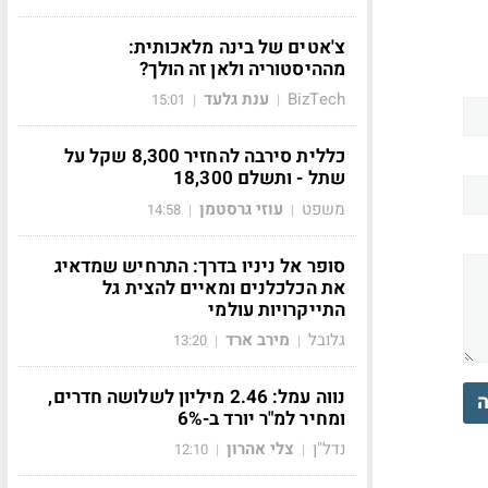
צ'אטים של בינה מלאכותית:
מההיסטוריה ולאן זה הולך?
BizTech
ענת גלעד
15:01
|
|
כללית סירבה להחזיר 8,300 שקל על
שתל - ותשלם 18,300
משפט
עוזי גרסטמן
14:58
|
|
סופר אל ניניו בדרך: התרחיש שמדאיג
את הכלכלנים ומאיים להצית גל
התייקרויות עולמי
גלובל
מירב ארד
13:20
|
|
נווה עמל: 2.46 מיליון לשלושה חדרים,
ה
ומחיר למ"ר יורד ב-6%
נדל"ן
צלי אהרון
12:10
|
|