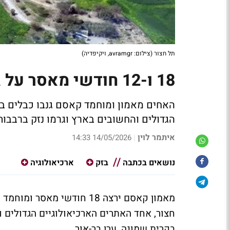
תל חצור (צילום: avramgr, ויקיפדיה)
18 ו-12 חודשי מאסר על גניבת כבלים של בזק בתל חצור
הגדולים והחשובים בארץ וגרמו נזק ברבבו
איתמר לוין
14/05/2026 14:33
|
נושאים בכתבה
בזק
ארכיאולוגיה
מאמון קאסם ירצה 18 חודשי
חצור, אחד האתרים הארכיאולוגיים הגדולים
בקרית שמונה, ערן בר-אור.