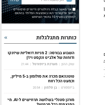
אני מאשר קבלת ניוזלטרים ודיוורים פרסומיים
בדואר אלקטרוני ו/או באמצעות הסלולר בהתאם
למפורט בסעיף 10 בתנאי השימוש
כותרות מתגלגלות
השבוע בבורסה: 2 מניות דואליות שיזנקו
ודוחות של אלביט ונקסט ויז'ן
שוק ההון
מערכת ביזפורטל
21:44
|
|
טוטנהאם מכרה את סולומון ב-5 מיליון,
וכמעט הכל רווח
ביזספורט
בן פלמון
20:54
|
|
מורגן סטנלי בשלושה תרחישים ל-AI. מי
המנצחים בכל תרחיש?