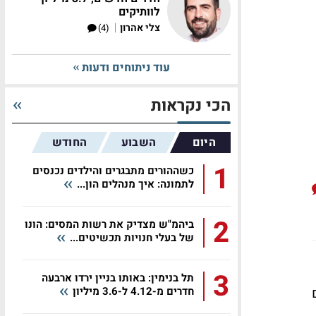
לוותיקים
|
צלי אהרון
(4)
עוד ניתוחים ודעות
הכי נקראות
היום
השבוע
החודש
1
כשההורים מתבגרים והילדים נכנסים
לתמונה: איך מנהלים הון...
2
ביהמ"ש מצדיק את רשות המסים: הונו
של בעלי חנויות תכשיטים...
3
תל בנימין: באותו בניין ירדו ארבעה
חדרים מ-4.12 ל-3.6 מיליון