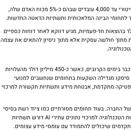
יוצאת למהלך התייעלות רחב שכולל פיטורי עד 4,000 עובדים שבהם כ-5% מכוח האדם שלה,
 לתחומי הבינה המלאכותית ותשתיות הדאטה החדשות.
ר בהוצאות חד-פעמיות, מגיע דווקא לאחר דוחות כספיים
 מתוך חולשה עסקית אלא מתוך ניסיון להתאים את עצמה
לפי החברה, הודעות הפיטורים יחלו להישלח כבר בימים הקרובים, כאשר כ-450 מיליון דולר מהעלויות
, סיסקו מגדילה השקעות בתחומים שנחשבים למנועי
פטיקה מתקדמת, אבטחת מידע ותשתיות תקשורת למרכזי
ל החברה. בעוד תחומים מסורתיים כמו ציוד רשת בסיסי
מקבלים פחות דגש, הביקוש הגובר מצד ענקיות הטכנולוגיה למרכזי נתונים עתירי AI דורש תשתיות
תקדמים שיכולים להתמודד עם עומסי מידע עצומים.