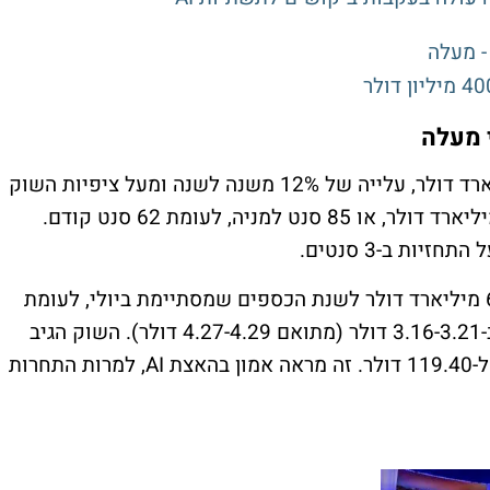
- מעלה
 מעלה
הדוח הרבעוני הראה הכנסות של 15.84 מיליארד דולר, עלייה של 12% משנה לשנה ומעל ציפיות השוק
(15.56 מיליארד). הרווח הנקי הגיע ל-3.37 מיליארד דולר, או 85 סנט למניה, לעומת 62 סנט קודם.
התחזית השנתית עלתה: הכנסות של 62.8-63 מיליארד דולר לשנת הכספים שמסתיימת ביולי, לעומת
61.2-61.7 מיליארד קודם. רווח למניה צפוי ב-3.16-3.21 דולר (מתואם 4.27-4.29 דולר). השוק הגיב
חיובית – המניה זינקה 17% למסחר המאוחר ל-119.40 דולר. זה מראה אמון בהאצת AI, למרות התחרות