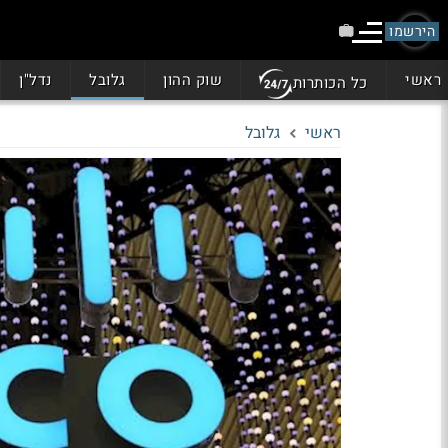
הירשמו
ראשי
שוק ההון
גלובל
נדל"ן
כל הכותרות
ראשי
גלובל