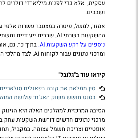
עסקית, אלא כדי לפנות מיליארדי דולרים לה
ושבבים.
ההשקעות בשרתי AI, שבבים ייעודיים ותשתיות מחשוב לענן.
נוספים על רקע השקעות AI.
בתוך כך, גם, א
ומרכזי נתונים עבור לקוחות AI, לצד מהלכי התייעלות וצמצומי כוח אדם בתחומים מסורתיים יותר.
קיראו עוד ב"גלובל"
סין ממלאת את קובה בפאנלים סולאריים
בסנט חושש משוק האג"ח: שלושת המהלכ
הסיבה המרכזית למהלכים האלה היא הזינוק הח
מרכזי נתונים חדשים דורשת השקעות עתק בשר
אופטיים וצריכת חשמל עצומה. במקביל, תחומ