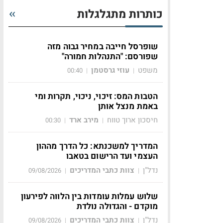
כותרות מתגלגלות
שופרסל חייבה במחיר גבוה מזה
שפורסם: "התנהלות חמורה"
משפט
עוזי גרסטמן
00:40
|
|
הטבות המס: זיכוי, ניכוי, תקרות ומי
באמת מנצל אותן
חיסכון ארוך טווח
מירב ארד
00:30
|
|
המדריך למשכנתא: כל הדרך מההון
העצמי ועד הרישום בטאבו
נדל"ן
צוות כתבי המדריכים
09/08/2026
|
|
שלוש עמלות עומדות בין הלווה לפירעון
מוקדם - והגדולה נולדת
נדל"ן
צוות כתבי המדריכים
09/08/2026
|
|