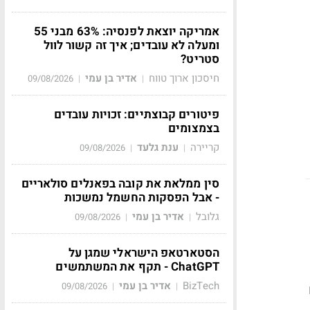
אמריקה יוצאת לפנסיה: 63% מבני 55
ומעלה לא עובדים; איך זה קשור לוול
סטריט?
חיסכון ארוך טווח
אדיר בן עמי
09/08/2026
|
|
פיטורים קבוצתיים: זכויות עובדים
בצמצומים
קריירה
ענת גלעד
09/08/2026
|
|
סין ממלאת את קובה בפאנלים סולאריים
- אבל הפסקות החשמל נמשכות
גלובל
אדיר בן עמי
09/08/2026
|
|
הסטארטאפ הישראלי שמגן על
ChatGPT - תקף את המשתמשים
BizTech
אדיר בן עמי
09/08/2026
|
|