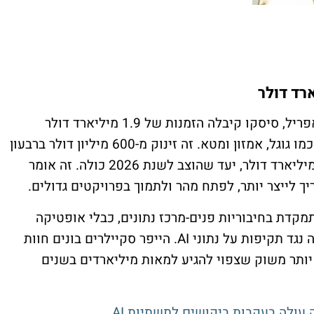
ברבעון הפיסקלי השלישי, שהסתיים ב-25 באפריל, סיסקו קיבלה הזמנות של 1.9 מיליארד דולר
לתשתיות AI מהייפר סקיילרים- לקוחות ענק כמו גוגל, אמזון ומטא. זה זינוק מ-600 מיליון דולר ברבעון
המקביל. המצטבר מתחילת השנה עבר את 5 מיליארד דולר, יעד שהוצב לשנת 2026 כולה. זה אומר
ך לייצר יותר, לפתח מהר ולתמוך בפרויקטים גדולים.
ו מתמקדת בחיבוריות פנים-מרכז נתונים, כבלי אופטיקה
לרוחבי פס עצומים, שבבים מותאמים ואבטחה נגד תקיפות על נתוני AI. הייפר סקיילרים בונים חוות
יותר משוק שצפוי להגיע למאות מיליארדים בשנים
 עולה בעקבות ביקושים לתשתיות AI