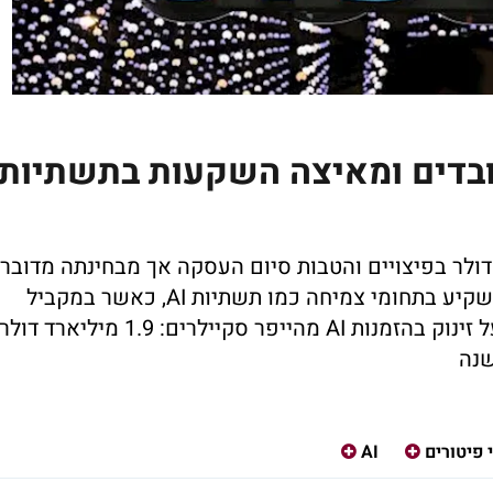
ו מפטרת כ-4,000 עובדים ומאיצה השקעות בתשתיות
דולר בפיצויים והטבות סיום העסקה אך מבחינתה מדובר
במהלך הנועד לשנות את הארגון מבנית ולהשקיע בתחומי צמיחה כמו תשתיות AI, כאשר במקביל
החברה מעלה תחזית לשנה כולה ומדווחת על זינוק בהזמנות AI מהייפר סקיילרים: 1.9 מיליארד דולר
י פיטורים
AI