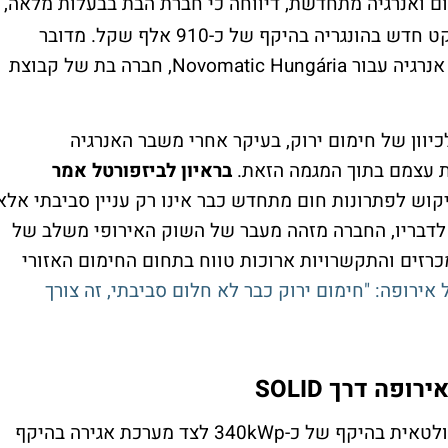
 ואנרגיה מתחדשת, דיווחה כי חברת הבת בבעלות מלאה,
SOLID Solar Energy Systems, זכתה בפרויקט חדש בהונגריה בהיקף של כ-910 אלף שקל. מדובר
בפרויקט להקמת מערכת סולארית עם אגירת אנרגיה עבור Novomatic Hungária, חברה בת של קבוצת
כיוון של חימום ירוק, בעיקר אחרי משבר האנרגיה
ת עצמם בתוך המגמה הזאת.
בראיון לביזפורטל אמר
יקוש לפתרונות חום מתחדש כבר אינו רק עניין סביבתי אלא
. לדבריו, החברה מזהה מעבר של השוק האירופי משלב של
כרזים והתקשרויות ארוכות טווח בתחום החימום האזורי
 אירופה: "חימום ירוק כבר לא חלום סביבתי, זה צורך
פה דרך SOLID
במסגרת ההסכם, SOLID תקים מערכת פוטו וולטאית בהיקף של כ-340kWp לצד מערכת אגירה בהיקף