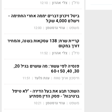
נדל"ן
צלי אהרון
12:10
|
|
ביטל זיכרון דברים יממה אחרי החתימה -
וישלם 4,000 שקל
משפט
עוזי גרסטמן
12:00
|
|
קריית שרת: 138 עסקאות בשנה, והמחיר
דורך במקום
נדל"ן
צלי אהרון
11:52
|
|
פנסיה לפי עשור: מה עושים בגיל 20,
30, 40, 50 ו-60
חיסכון ארוך טווח
ענת גלעד
11:51
|
|
השוכר תבע את בעל הדירה - "לא טיפל
ברטיבות" - פסק הדין מפתיע
משפט
עוזי גרסטמן
10:21
|
|