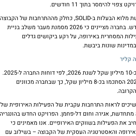
העסקה מגיעה אחרי שתיגי השלימה את רכישת מלוא הבעלות ב-SOLID, כחלק מההתרחבות של הקבוצה
בשוק האירופי בתחום האנרגיה והחום המתחדש. בחברה מציינים כי 2026 מסמנת מעבר משלב בניית
ת המסחרית באירופה, על רקע ביקושים גדלים
במדינות שונות ביבשת.
 קליר
הפרויקט החדש מצטרף לצבר פרויקטים של כ-10 מיליון שקל לשנת 2026, לפי דוחות החברה ל-2025.
לשם השוואה, ההכנסות מפרויקטים בשנת 2025 הסתכמו בכ-8 מיליון שקל, כך שבחברה מכוונים
קרובה.
שיכים לראות התרחבות עקבית של הפעילות האירופית של
ה מתחדשת, אגירה וחום דל-פחמן. הפרויקט החדש בהונגריה
 SOLID ושל תיגי להרחיב את הפעילות בשווקים האירופיים. אנו מאמינים כי
ב באירופה והאסטרטגיה העסקית של הקבוצה – בשילוב עם