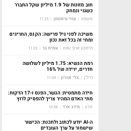
חוב מזונות של 1.9 מיליון שקל התברר
כשגוי ונמחק
משפט
עוזי גרסטמן
11:25
|
|
משיכה לפני גיל פרישה: הקנס, החריגים
ומתי זה בכל זאת נכון
חיסכון ארוך טווח
עמית בר
11:23
|
|
רמת הנשיא: 1.75 מיליון לשלושה
חדרים, ירידה של 16%
נדל"ן
צלי אהרון
11:04
|
|
חידה מתמטית: הגשר, הפנס ו-17 הדקות:
מתי האדם המהיר צריך להפסיק לרוץ
מדע
מירב ארד
10:58
|
|
ה-AI יודע לכתוב ולתכנת: הכישור
שישמור על ערך העובדים