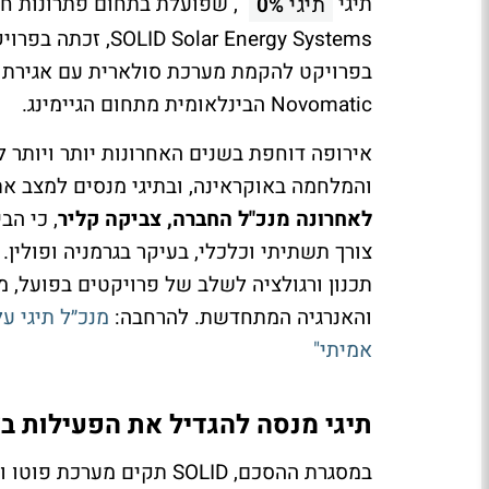
תיגי
, שפועלת בתחום פתרונות חום
תיגי
0%
Novomatic הבינלאומית מתחום הגיימינג.
אירופה דוחפת בשנים האחרונות יותר ויותר ל
והמלחמה באוקראינה, ובתיגי מנסים למצב א
לאחרונה מנכ"ל החברה, צביקה קליר
, כי הב
צורך תשתיתי וכלכלי, בעיקר בגרמניה ופולין
תכנון ורגולציה לשלב של פרויקטים בפועל, מ
והאנרגיה המתחדשת. להרחבה:
מנכ״ל תיגי על
אמיתי"
תיגי מנסה להגדיל את הפעילות באירו