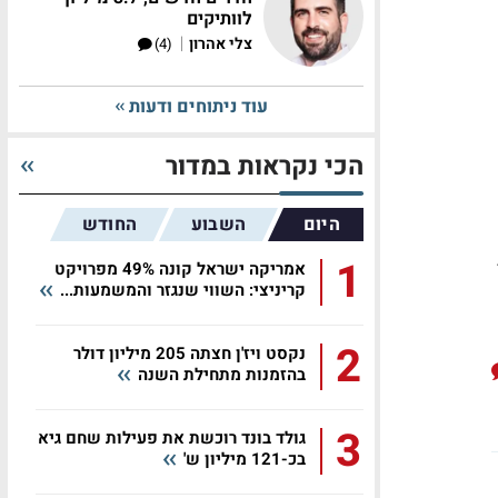
לוותיקים
|
צלי אהרון
(4)
עוד ניתוחים ודעות
הכי נקראות במדור
היום
השבוע
החודש
1
אמריקה ישראל קונה 49% מפרויקט
קריניצי: השווי שנגזר והמשמעות...
2
נקסט ויז'ן חצתה 205 מיליון דולר
בהזמנות מתחילת השנה
3
גולד בונד רוכשת את פעילות שחם גיא
בכ-121 מיליון ש'