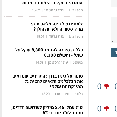
אנתרופיק וקלוד: הימור הבטיחות
BizTech
עוזי גרסטמן
15:02
|
|
צ'אטים של בינה מלאכותית:
מההיסטוריה ולאן זה הולך?
BizTech
ענת גלעד
15:01
|
|
כללית סירבה להחזיר 8,300 שקל על
ה
שתל - ותשלם 18,300
משפט
עוזי גרסטמן
14:58
|
|
סופר אל ניניו בדרך: התרחיש שמדאיג
את הכלכלנים ומאיים להצית גל
0
התייקרויות עולמי
גלובל
מירב ארד
13:20
|
|
0
נווה עמל: 2.46 מיליון לשלושה חדרים,
ומחיר למ"ר יורד ב-6%