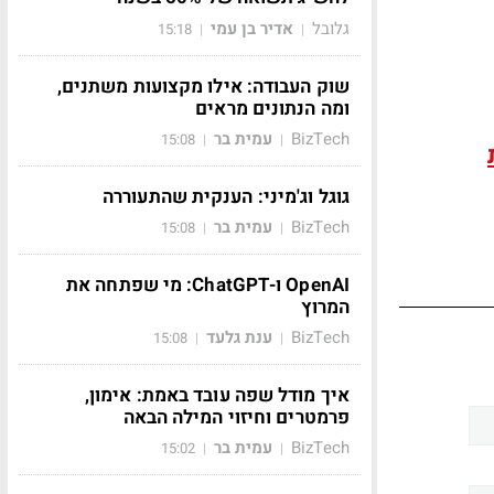
גלובל
אדיר בן עמי
15:18
|
|
שוק העבודה: אילו מקצועות משתנים,
ומה הנתונים מראים
BizTech
עמית בר
15:08
|
|
גוגל וג'מיני: הענקית שהתעוררה
BizTech
עמית בר
15:08
|
|
OpenAI ו-ChatGPT: מי שפתחה את
המרוץ
BizTech
ענת גלעד
15:08
|
|
איך מודל שפה עובד באמת: אימון,
פרמטרים וחיזוי המילה הבאה
BizTech
עמית בר
15:02
|
|