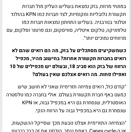
במונחי מרווח, בזק נמצאת בשליש העליון מול חברות
תקשורת גלובליות ומקומיות, לצד חברות כמו KPN בהולנד
וטלנור בנורבגיה. בשליש התחתון נמצאות חברות כמו
טלפוניקה, טלקום איטליה, סוויסקום, וגם פרטנר וסלקום, עם
מרווחים נמוכים יותר".
כשמשקיעים מסתכלים על בזק, מה הם רואים שהם לא
רואים בחברות תקשורת אחרות? בחישוב מהיר, מכפיל
הרווח של בזק הוא סביב 18, ובעולם יש מכפילים של 10
ואפילו פחות. מה רואים אצלכם שאין בעולם?
"קודם כול, רואים צמיחה תזרימית שאני לא חושב שיש
כמעט באף חברת תקשורת בעולם. אולי בחברה כמו טלסטרה
האוסטרלית, שנסחרת גם היא במכפיל גבוה, או KPN
שנסחרת גם היא במכפיל גבוה על הרווח הנקי.
"הצמיחה התזרימית אצלנו נובעת מכך שסייקל ההשקעות,
או ה-Capex cycle, באמת נגמר. הוכחנו את זה כבר ברבעון