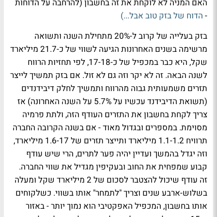
האם המניה לא לוקחת את זה בחשבון (להרחבה על הדוחות
-
הדוח של בזק טוב אבל...)
בזק בעלייה של קרוב ל-20% מתחילת השנה ותשואה
מרשימה בשנים האחרונות הגיעה לשווי של כ-21.7 מיליארד
שקל, היא כבר במכפיל של כ-17-18, לפי תחזיות הרווח
לשנה הבאה. זה לא יקר וזה גם לא זול. אם בזק תמשיך לייצר
תזרים משמעותית גבוה מהרווח ותמשיך לחלק דיבידנדים
(תשואת הדיבידנד עכשיו על 5.7% על השנה האחרונה) אז
צריך לקחת בחשבון את התזרים העודף הזה, ולתת פרמיה
מסוימת. במספרים ובגדול מאוד - אם בשנה הקרובה החברה
תרוויח 1.1-1.2 מיליארד ותייצר תזרים של 1.6-17 מיליארד,
וזה יגדל בהמשך ועדיין יהיה פער לתרים, הרי שיש עודף
קבוע שמפחית את החוב ובעקיפין מגדיל את שווי החברה.
זה עודף שיכול להצטבר לסכום של 2 מיליארד שקל ומעלה
בשלוש-ארבע שנים וצריך "לתמחר" אותו בשווי. כשלקוחים
אותו בחשבון, המכפיל האפקטיבי הוא נמוך יותר - באזור