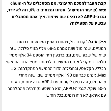
קצת מעבר להסכם הקיבוצי. אם מסתכלים על ה-churn
rate (שיעור הנטישה), אנחנו נמצאים ב-6%, וזה לא יורד,
וגם ב-ARPU לא רואים שם שיפור. איך אתם מסתכלים
עכשיו על הפעילות?
אילן סיגל:
"קודם כול, צמחנו באופן משמעותי בכמות
המנויים. שנה מול שנה צמחנו ב-68 אלף מנויי סלולר, שזה
שיא של שבע שנים, וגם ברבעון הזה הוספנו 34 אלף מנויי
סלולר. במקביל אנחנו ממשיכים לצמוח במנויי הדור החמישי
הכללי, הקלאסי, ובחבילות הדור החמישי המתקדמות, 5G
Max. אנחנו כבר עם 190 אלף מנויים שם, שנה אחרי
שהתחלנו, וזה בסיס לקוחות עם ARPU גבוה יחסית, באזור
ה-60 שקל. לגבי ה-ARPU, הוא הושפע נקודתית מהמלחמה
עם איראן. לא היה רומינג בכל חודש