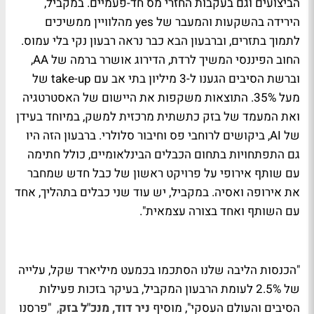
הביצועים וגם בעקבות החזרי מס חד-פעמיים. במקביל,
הירידה בהשקעות והמעבר של yes מהלוויין ממשיכים
לתמוך בתזרים, וברבעון הבא כבר נראה רבעון נקי בלי עמוס.
החוב הפיננסי המשיך לרדת, הדירוג אושרר ברמה של AA,
וברשת הסיבים הגענו ל-3 מיליון בתי אב עם take-up של
מעל 35%. התוצאות משקפות את היישום של האסטרטגיה
ואת המעמד של בזק כתשתית מרכזית למשק, במיוחד בעידן
של AI, ביקושים לרוחבי פס וחיבור סלולרי. ברבעון הזה היו
גם התפתחויות בתחום הכבלים הבינלאומיים, כולל חתימה
עם שותף אירופי על פרויקט ראשון של כבל חדש שמחבר
את אירופה ואסיה. במקביל, יש עוד שני כבלים בתהליך, אחד
עם השותף ואחד בצורה עצמאית".
"הכנסות הליבה שלנו הסתכמו בכמעט מיליארד שקל, עלייה
של 2.5% לעומת הרבעון המקביל, בעיקר בזכות פעילות
הסיבים והעולם העסקי", מוסיף
ניר דוד, מנכ"ל בזק
,
"פרסנו