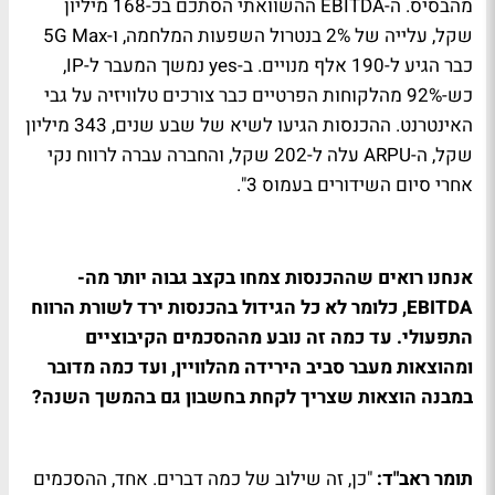
מהבסיס. ה-EBITDA ההשוואתי הסתכם בכ-168 מיליון
שקל, עלייה של 2% בנטרול השפעות המלחמה, ו-5G Max
כבר הגיע ל-190 אלף מנויים. ב-yes נמשך המעבר ל-IP,
כש-92% מהלקוחות הפרטיים כבר צורכים טלוויזיה על גבי
האינטרנט. ההכנסות הגיעו לשיא של שבע שנים, 343 מיליון
שקל, ה-ARPU עלה ל-202 שקל, והחברה עברה לרווח נקי
אחרי סיום השידורים בעמוס 3".
אנחנו רואים שההכנסות צמחו בקצב גבוה יותר מה-
EBITDA, כלומר לא כל הגידול בהכנסות ירד לשורת הרווח
התפעולי. עד כמה זה נובע מההסכמים הקיבוציים
ומהוצאות מעבר סביב הירידה מהלוויין, ועד כמה מדובר
במבנה הוצאות שצריך לקחת בחשבון גם בהמשך השנה?
תומר ראב"ד:
"כן, זה שילוב של כמה דברים. אחד, ההסכמים