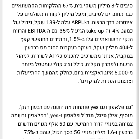
סיבים ל-3 מיליון משקי בית, 67% מהלקוחות הקמעונאיים
כבר מחוברים לסיבים, ומעל מיליון לקוחות משלמים על
אינטרנט דרך הרשת. ה-ARPU עלה ל-139 שקל, גידול של
כמעט 4%, וה-take-up הגיע ל-35%. גם ה-EBITDA והרווח
הנקי ההשוואתיים עלו ב-1.5%, והתזרים החופשי קפץ
ל-404 מיליון שקל, בעיקר בעקבות החזר מס ברבעון.
במקביל, אנחנו ממשיכים להכניס כלי AI לשירות, לניהול
הרשת ולפתרון תקלות, כולל נציג קולי שמטפל ביותר
מ-5,000 אינטראקציות ביום, כחלק מהמשך ההתייעלות
וצמצום הפניות למוקדים".
"גם פלאפון וגם yes פותחות את השנה עם רבעון חזק",
מוסיף,
אילן סיגל, מנכ"ל פלאפון ו-yes
,
"בפלאפון נרשמה
צמיחה במנויי הדור החמישי, עם 50 אלף מנויים חדשים
ברבעון ו-1.6 מיליון מנויי 5G בסך הכול, שהם כ-75%