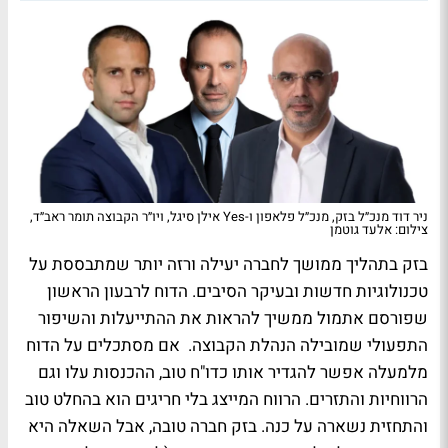
ניר דוד מנכ״ל בזק, מנכ״ל פלאפון ו-Yes אילן סיגל, ויו״ר הקבוצה תומר ראב״ד,
צילום: אלעד גוטמן
בזק בתהליך ממושך לחברה יעילה ורזה יותר שמתבססת על
טכנולוגיות חדשות ובעיקר הסיבים. הדוח לרבעון הראשון
שפורסם אתמול ממשיך להראות את ההתייעלות והשיפור
התפעולי שמובילה הנהלת הקבוצה. אם מסתכלים על הדוח
מלמעלה אפשר להגדיר אותו כדו"ח טוב, ההכנסות עלו וגם
הרווחיות והתזרים. הרווח המייצג בלי חריגים הוא בהחלט טוב
והתחזית נשארה על כנה. בזק חברה טובה, אבל השאלה היא