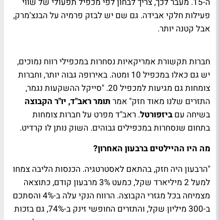
ה-15. מעבר לכך, צריך לבחון לפי מכפיל תפעולי של שווי
פעילות חלקי אבידה. גם שם יש לבזק פרמיה על הבנצ'מרק,
אבל קטנה יותר.
חברות תקשורת אמריקאיות נסחרות במכפילי רווח נמוכים,
יש גם כאלו במכפיל 10 ומטה. באירופה גבוה יותר, וחברות
צומחות גם מגיעות למכפיל 20. "סייקל ההשקעות נגמר,
התזרים שלנו מאוד חזק" אמר
תומר ראב"ד, יו"ר הקבוצה
בשיחה עם
ביזפורטל
. ראב"ד מפרט על חברות צומחות
בתחום שנסחרות במכפילים גבוהים. השוק נותן לו קרדיט.
מה היו ההיילטים ברבעון האחרון?
"הרבעון היה חזק, בהתאם לאסטרטגיה. הכנסות הליבה צמחו
למעל 2 מיליארד שקל, כמעט 3% מרבעון קודם, כתוצאה
מצמיחה בכל מגזרי הקבוצה. הרווח הנקי עלה ב-4% והסתכם
ב-300 מיליון שקל, והתזרים החופשי זינק ב-74%, גם בזכות