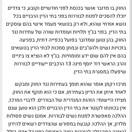
החוק בו מדובר אושר בכנסת לפני חודשיים וקובע, כי צדדים
יוכלו להסכים לפנות לבוררות בפני בתי הדין הרבניים בכל
נושא אזרחי שהוא, ולא רק בנושאי מעמד אישי בהם עוסקים
בתי הדין. בפני בג"ץ תלויות ועומדות שורה של עתירות נגד
החוק, בהן נטען שמדובר בפועל בכפייה דתית, בפגיעה
בזכויות נשים ולהט"בים ובמתן סמכות לבתי הדין בנושאים
בהם אין להם שום ידע ומומחיות. בג"ץ לא הוציא צו ביניים
והרב הראשי דוד יוסף מינה 13 הרכבים ייעודיים לבוררות
שיפעלו במסגרת בתי הדין.
מרכז רקמן אומר שהוא תומך בעתירות נגד החוק ומבקש
לאחד איתן את הדיון בעתירתו, אם כי הוא תוקף את החוק
מצידו היישומי: הזהות המגדרית של הבוררים. לדברי המרכז,
אין בכוונתו לקנטר את בתי הדין הרבניים ולכן הוא טוען שגם
ההלכה מאפשרת למנות נשים לבוררות. אמנם נשים פסולות
מלדון, אך ההלכה קובעת במפורש שהצדדים רשאים להידון
(בצורה המקבילה לבוררות בחוק האזרחי) בפני כל אדם, כולל