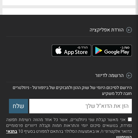
הורדת אפליקציה
הרשמה לדיוור
הירשם לסיכום היומי של שוק ההון ולמבזקים של ביזפורטל - ניוזלטרים
חובה לכל משקיע
אני מאשר קבלת שני ניוזלטרים, אשר כל אחד מהווה רשימת תפוצה
נפרדת, בנושאים סיכום יומי והתראות חמות וקבלת דיוורים פרסומיים
בדואר אלקטרוני ו/ או באמצעות הסלולר בהתאם למפורט בסעיף 10
בתנאי
השימוש