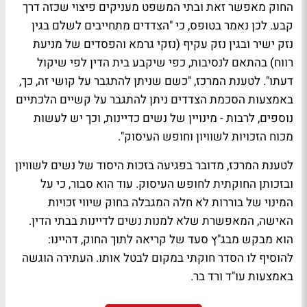
החוק מאפשר זאת ובתי המשפט מעניקים פיצוי שכזה דרך
קבע. לכן נאמר בטופס, כי "הצדדים מתחייבים לשלם בגין
נזק ישיר ובגין נזק עקיף (נזקי גרמא והפסדים של מניעת
רווח) בהתאם לנסיבות, כפי שיקבע בית הדין לפי שיקול
דעתו". לטענת המרכז, "כשם שניתן להתגבר על קושי זה, כך,
באמצעות הסכמת הצדדים ניתן להתגבר על קשיים הלכתיים
נוספים, לרבות - מינויין של נשים כדיינות, וכך יש לעשות
מכוח הזכויות לשוויון וחופש העיסוק".
לטענת המרכז, מדובר בפגיעה בזכות היסוד של נשים לשוויון
ובזכותן החוקתית לחופש העיסוק. עוד הוא סבור, כי על
המינוי של בוררות לא חלה המגבלה בחוק שיווי זכויות
האישה, המאפשרת שלא למנות נשים לדיינות בבתי הדין.
הוא מבקש מבג"ץ סעד של קריאה לתוך החוק, דהיינו:
להוסיף לו הסדר חוקתי במקום לבטל אותו. העתירה הוגשה
באמצעות עו"ד ורד בר.