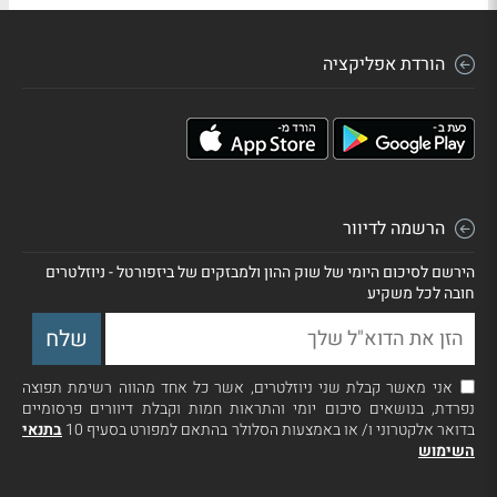
הורדת אפליקציה
הרשמה לדיוור
הירשם לסיכום היומי של שוק ההון ולמבזקים של ביזפורטל - ניוזלטרים
חובה לכל משקיע
אני מאשר קבלת שני ניוזלטרים, אשר כל אחד מהווה רשימת תפוצה
נפרדת, בנושאים סיכום יומי והתראות חמות וקבלת דיוורים פרסומיים
בדואר אלקטרוני ו/ או באמצעות הסלולר בהתאם למפורט בסעיף 10
בתנאי
השימוש