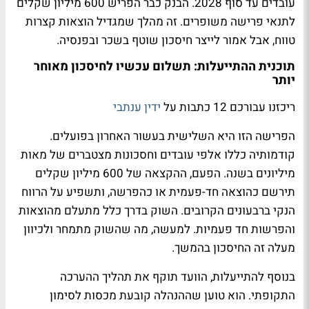
עובדים עד סוף 2028. הבנק כבר הפריש 600 מיליון שקלים
לתנאי פרישה משופרים. זה מהלך שמגדיל הוצאות קצרות
טווח, אבל אמור לייצר חיסכון שוטף בשכר ובפנסיה.
תוכנית ההתייעלות: תשלום עכשיו לחיסכון מאוחר
יותר
ריכזנו עבורכם 12 כתבות על
ידין ענתבי
הפרישה הזו היא השלישית בעשור האחרון בפועלים.
קודמותיה כללו אלפי עובדים וחסכונות מצטברים של מאות
מיליונים בשנה. הפעם, ההקצאה של 600 מיליון שקלים
תירשם כהוצאה חד-פעמית או כהפרשה, ותשפיע על הרווח
הנקי ברבעונים הקרובים. השוק בדרך כלל מתעלם מהוצאות
והפרשות חד פעמיות. למעשה, מה שהשוק מתמחר ולכיוון
מעלה זה החיסכון בהמשך.
בנוסף להתייעלות, הוועד תוקף את תהליך ההערכה
התקופתי. הוא טוען שההנהלה קובעת מכסות לסימון