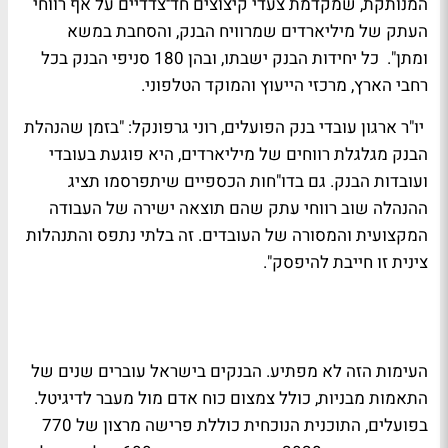
המנותקת, שמקדמת צעדי קיצוצים חד־צדדיים על אף רווחי
העתק של מיליארדים שמרוויח הבנק, והסחבת במשא
ומתן". כל יחידות הבנק ישבתו, ובהן 180 סניפי הבנק בכל
רחבי הארץ, מרכזי הייעוץ והמוקד הטלפוני.
יו"ר ארגון עובדי בנק הפועלים, רוני גרפונקל: "בזמן שהנהלת
הבנק מגלגלת רווחים של מיליארדים, היא פוגעת בעובדי
ועובדות הבנק. גם בדו"חות הכספיים שיתפרסמו תציג
ההנהלה שוב רווחי עתק שהם תוצאה ישירה של העבודה
המקצועית והמסורה של העובדים. זה בלתי נתפס והתנהלות
צינית זו חייבת להיפסק".
העימות הזה לא מפתיע. הבנקים בישראל עוברים שנים של
התאמות מבניות, כולל צמצום כוח אדם מול מעבר לדיגיטל.
בפועלים, התוכנית הנוכחית כוללת פרישה מרצון של 770