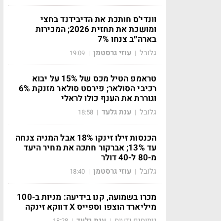
וונדי'ס חותכת את הדיבידנד בחצי
ומושכת את תחזית 2026; המכירות
בארה״ב צנחו 7%
גלובל
עוזי גרסטמן
19:09
|
|
טראמפ הטיל מכס של 15% על יבוא
רכיבי הסולאר; פירסט סולאר מזנקת 6%
וגוררת את הענף כולו לראלי
גלובל
ענת גלעד
18:58
|
|
הכנסות זילו זינקו 18% אבל המניה צנחה
עד 13%; אברקור חתכה את מחיר היעד
מ-80 ל-40 דולר
גלובל
עוזי גרסטמן
18:40
|
|
מכרו בשמועה, קנו בידיעה: מניות ב-100
מיליארד הוצפו וספייס X דווקא זינקה
ניתוחים ודעות
ענת גלעד
18:28
|
|