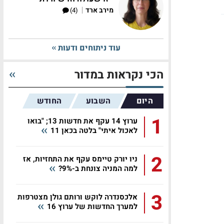
|
מירב ארד
(4)
עוד ניתוחים ודעות
הכי נקראות במדור
היום
השבוע
החודש
1
ערוץ 14 עקף את חדשות 13; "בואו
לאכול איתי" בלטה בכאן 11
2
ניו יורק טיימס עקף את התחזיות, אז
למה המניה צונחת ב-9%?
3
אלכסנדרה לוקש ורותם גולן מצטרפות
למערך החדשות של ערוץ 16