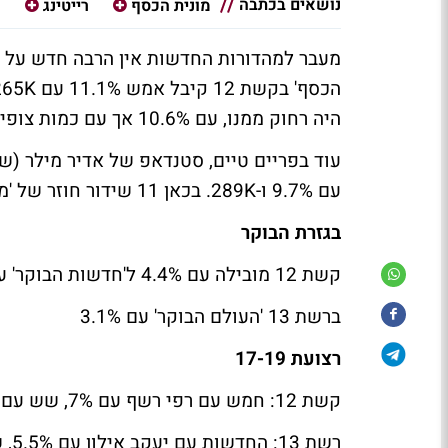
נושאים בכתבה
מונית הכסף
רייטינג
ר
מעבר למהדורות החדשות אין הרבה חדש על מס
היה רחוק ממנו, עם 10.6% אך עם כמות צופים גדולה יותר – 301K.
עם 9.7% ו-289K. בכאן 11 שידור חוזר של 'מעברות' עם 2.7% ו-79K ואחריו 'פני זקן' עם 2.2% ו-49K.
בגזרת הבוקר
קשת 12 מובילה עם 4.4% ל'חדשות הבוקר' עם חיים אתגר
ברשת 13 'העולם הבוקר' עם 3.1%
רצועת 17-19
קשת 12: חמש עם רפי רשף עם 7%, שש עם רינה מצליח עם 8.7%
רשת 13: החדשות עם יעקב אילון עם 5.5%, שש עם אמנון לוי עם 6.1%