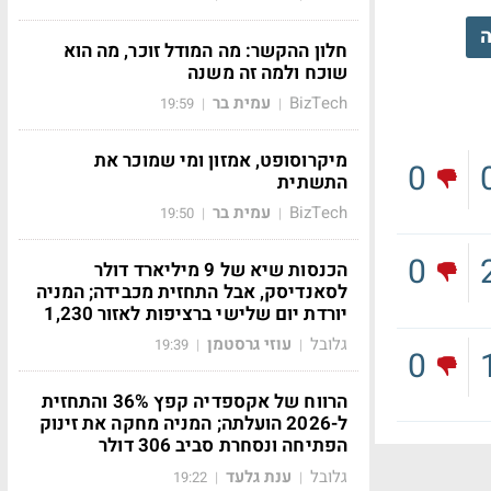
ה
חלון ההקשר: מה המודל זוכר, מה הוא
שוכח ולמה זה משנה
BizTech
עמית בר
19:59
|
|
מיקרוסופט, אמזון ומי שמוכר את
0
התשתית
BizTech
עמית בר
19:50
|
|
0
הכנסות שיא של 9 מיליארד דולר
לסאנדיסק, אבל התחזית מכבידה; המניה
יורדת יום שלישי ברציפות לאזור 1,230
גלובל
עוזי גרסטמן
19:39
|
|
0
הרווח של אקספדיה קפץ 36% והתחזית
ל-2026 הועלתה; המניה מחקה את זינוק
הפתיחה ונסחרת סביב 306 דולר
גלובל
ענת גלעד
19:22
|
|