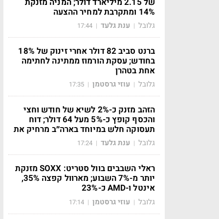
של 2.15 מיליארד דולר; המניה מזנקת
14% ומתקרבת למחיר ההצעה
גלובל
ענת גלעד
17:44
|
|
ברנט סביב 82 דולר אחרי זינוק של 18%
בחודש; עסקת הורמוז ממתינה לחתימה
אחת בטהרן
גלובל
עוזי גרסטמן
17:35
|
|
הזהב מזנק כ-2% לשיא של חודש וחצי
והכסף קופץ כ-5% מעל 64 דולר; דוח
תעסוקה חלש במיוחד בארה״ב מרחיק את
גלובל
ענת גלעד
17:24
|
|
ראלי השבבים בוול סטריט: SOXX מזנקת
יותר מ-7% השבוע; מארוול קפצה 35%,
אינטל ו-AMD כ-23%
גלובל
עוזי גרסטמן
17:14
|
|