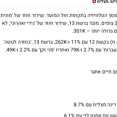
ינה מצליח
ך הטלוויזיה בתקופת חול המועד. שידור חוזר של 'מונית
הכסף' בקשת 12 קיבל אמש 11.1% עם 265K צופים. מנגד ברשת 13, שידור חוזר של 'גידי ואהרוני', לא
עוד בפריים טיים, סטנדאפ של אדיר מילר (ש.ח) בקשת 12 עם 11% ו-262K, ברשת 13, 'בחזרה לגוטה'