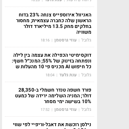
האניוול אירוספייס צנחה 23% בדוח
הראשון שלה כחברה עצמאית; מחסור
בחלקים מחק 13.5 מיליארד דולר
משוויה
גלובל
עוזי גרסטמן
18:16
|
|
דוקסימיטי הכפילה את עצמה בין לילה
ונפתחה בזינוק של 55%; המנכ״ל חשף:
כל חיפוש AI מכניס פי 10 מהעלות ש
גלובל
ענת גלעד
18:04
|
|
פורד חשפה טנדר חשמלי ב-28,350
דולר; המניה השלימה ירידה של כמעט
10% בשישה ימי מסחר
גלובל
עוזי גרסטמן
17:52
|
|
נילסן רוכשת את דאבל-וריפיי לפי שווי