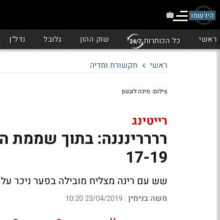
הירשמו
ראשי
שוק ההון
גלובל
נדל"ן
כל הכותרות
ראשי
תקשורת ומדיה
צילום: מיכה לובטון
רייטינג
ררררינננה: בתוך שממת הר
17-19
שש עם רינה מצליח מובילה בפער ניכר ע
משה בנימין
23/04/2019 10:20
|