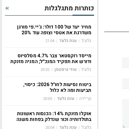
כותרות מתגלגלות
מחיר יעד של 100 דולר: ג'יי.פי מורגן
משדרגת את אטסי וצופה עוד 20%
גלובל
ענת גלעד
21:04
|
|
מייסד רוקסטאר צבר 4.7% מסלסיוס
ודורש את תפקיד המנכ״ל; המניה מזנקת
גלובל
עוזי גרסטמן
20:52
|
|
ביטוח נסיעות לחו"ל 2026: כיסוי,
תביעות ומה לא כלול
קריירה
ענת גלעד
20:05
|
|
אוקלו מזנקת 14%: הכנסות ראשונות
בתולדותיה וכור שנדלק בפחות משנה
גלובל
ענת גלעד
20:04
|
|