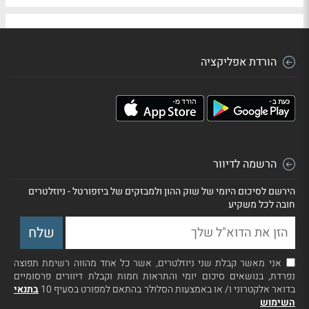
הורדת אפליקציה
הרשמה לדיוור
הירשם לסיכום היומי של שוק ההון ולמבזקים של ביזפורטל - ניוזלטרים
חובה לכל משקיע
אני מאשר קבלת שני ניוזלטרים, אשר כל אחד מהווה רשימת תפוצה
נפרדת, בנושאים סיכום יומי והתראות חמות וקבלת דיוורים פרסומיים
בדואר אלקטרוני ו/ או באמצעות הסלולר בהתאם למפורט בסעיף 10
בתנאי
השימוש