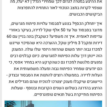
את ההיצע במטרה לגרום לכך שמחירי הנדל"ן לא יעלו, מה
שצפוי לקרות במצב הנוכחי לאור התחזית להתפרצות
הביקושים הכבושים.
איך יתחלק הכסף? בנוגע לסבסוד עלויות פיתוח מגרשים,
מדובר בסבסוד של עד 50 אלף שקל לדירה, בעיקר באזורי
עדיפות לאומית. איך זה משפיע? כשקבלן בונה בניין עם 60
דירות ומקבל 3 מיליון שקל, ההערכה היא שהסיכוי שייגש
למכרז גבוה יותר משום שהרווח היזמי שלו עולה. המענק
הזה יינתן דרך עלות הפיתוח למגרשים. כיום קבלנים רבים
נמנעים מלגשת למכרז גם כשהקרקע היא במחיר אפסי, כי
הם יודעים שמחיר הפיתוח גבוה ומעלה משמעותית את
העלות לדירה. בממשלה רוצים להתנות את הסבסוד ובצדק -
היישובים שיקבלו מענק יצטרכו להוכיח שהם מגדילים את
ההיצע בהדרגה בשלוש השנים הקרובות ובנוסף - שעלות
הפיתוח מתייקרת בשל תנאים טופוגרפיים.