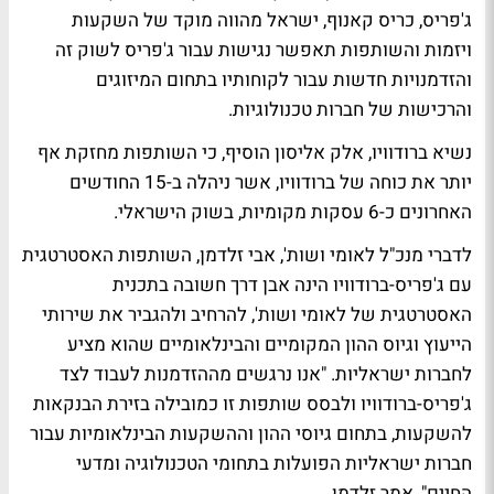
ג'פריס, כריס קאנוף, ישראל מהווה מוקד של השקעות
ויזמות והשותפות תאפשר נגישות עבור ג'פריס לשוק זה
והזדמנויות חדשות עבור לקוחותיו בתחום המיזוגים
והרכישות של חברות טכנולוגיות.
נשיא ברודוויו, אלק אליסון הוסיף, כי השותפות מחזקת אף
יותר את כוחה של ברודוויו, אשר ניהלה ב-15 החודשים
האחרונים כ-6 עסקות מקומיות, בשוק הישראלי.
לדברי מנכ"ל לאומי ושות', אבי זלדמן, השותפות האסטרטגית
עם ג'פריס-ברודוויו הינה אבן דרך חשובה בתכנית
האסטרטגית של לאומי ושות', להרחיב ולהגביר את שירותי
הייעוץ וגיוס ההון המקומיים והבינלאומיים שהוא מציע
לחברות ישראליות. "אנו נרגשים מההזדמנות לעבוד לצד
ג'פריס-ברודוויו ולבסס שותפות זו כמובילה בזירת הבנקאות
להשקעות, בתחום גיוסי ההון וההשקעות הבינלאומיות עבור
חברות ישראליות הפועלות בתחומי הטכנולוגיה ומדעי
החיים", אמר זלדמן.