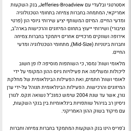
אסטרטגי ובלעדי עם Jefferies-Broadview, בנק השקעות
אמריקאי, המתמחה בחברות צמיחה בתחומי הטכנולוגיה
ומדעי החיים. המיזם המשותף יציע שירותי גיוסי הון (פרטי
וציבורי) ושירותי ייעוץ בתחום המיזוגים והרכישות בארה"ב,
אירופה ושווקים מרכזיים אחרים ויתמקד בחברות צמיחה
וחברות בינוניות (Mid-Size), מתחומי הטכנולוגיה ומדעי
החיים.
מלאומי ושות' נמסר, כי השותפות מוסיפה לו פן חשוב
ליכולות ומשלימה את פעילויות גיוס ההון המקומי על ידי
לאומי ושות' חתמים, ואת הפעילות הבינלאומית של מחלקת
המיזוגים והרכישות. הפעילות הבינלאומית תנוהל על-ידי ערן
גורן, אשר עד שנת 2004 שימש כמנכ"ל נשואה זנקס. לגורן
ניסיון רב בניהול שותפויות בינלאומיות בין בנקי השקעות,
עם מיקוד בשוק ההון האמריקני.
ג'פריס הינו בנק השקעות המתמקד בחברות צמיחה וחברות