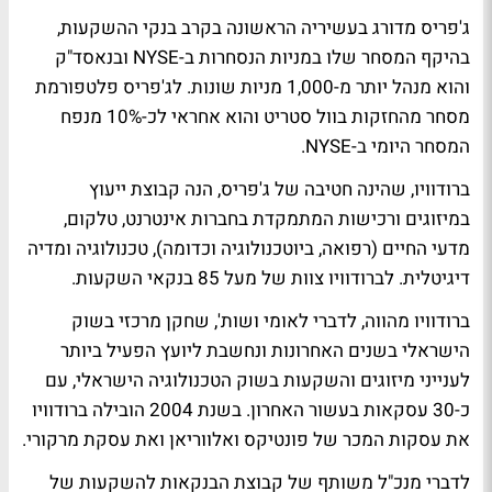
ג'פריס מדורג בעשיריה הראשונה בקרב בנקי ההשקעות,
בהיקף המסחר שלו במניות הנסחרות ב-NYSE ובנאסד"ק
והוא מנהל יותר מ-1,000 מניות שונות. לג'פריס פלטפורמת
מסחר מהחזקות בוול סטריט והוא אחראי לכ-10% מנפח
המסחר היומי ב-NYSE.
ברודוויו, שהינה חטיבה של ג'פריס, הנה קבוצת ייעוץ
במיזוגים ורכישות המתמקדת בחברות אינטרנט, טלקום,
מדעי החיים (רפואה, ביוטכנולוגיה וכדומה), טכנולוגיה ומדיה
דיגיטלית. לברודוויו צוות של מעל 85 בנקאי השקעות.
ברודוויו מהווה, לדברי לאומי ושות', שחקן מרכזי בשוק
הישראלי בשנים האחרונות ונחשבת ליועץ הפעיל ביותר
לענייני מיזוגים והשקעות בשוק הטכנולוגיה הישראלי, עם
כ-30 עסקאות בעשור האחרון. בשנת 2004 הובילה ברודוויו
את עסקות המכר של פונטיקס ואלווריאן ואת עסקת מרקורי.
לדברי מנכ"ל משותף של קבוצת הבנקאות להשקעות של