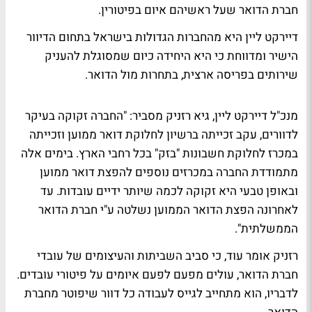
חברת הדואר שעל ראשיהם איום בפיטורין.
דיירקט ליין היא מהחברות הגדולות בישראל בתחום הדיוור
הישיר ומדווחת כי היא היחידה כיום שמסוגלת להעניק
שירותים בפריסה ארצית, בתחרות מול הדואר.
מנכ"ל דיירקט ליין, גיא רזניק מסביר: "החברה זקוקה בעיקר
לדוורים, עקב זכייתה ברשיון לחלוקת דואר ממוען וזכייתה
במכרז לחלוקת חשבונות "בזק" בכל רחבי הארץ. בימים אלה
מתמודדת החברה במכרזים נוספים להפצת דואר ממוען
ובאופן טבעי היא זקוקה לכמה שיותר ידיים עובדות. עד
לאחרונה הפצת הדואר הממוען נשלטה ע"י חברת הדואר
הממשלתית".
רזניק אומר עוד, כי סביב השביתות והעיצומים של עובדי
חברת הדואר, עולים מפעם לפעם איומים על פיטורי עובדים.
לדבריו, הוא מתחייב לגייס לעבודה כל דוור שיפוטר מחברת