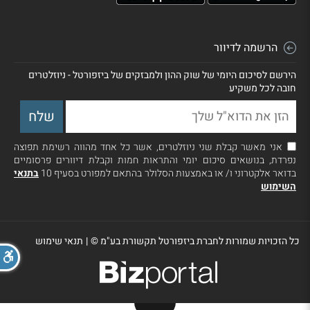
הרשמה לדיוור
הירשם לסיכום היומי של שוק ההון ולמבזקים של ביזפורטל - ניוזלטרים
חובה לכל משקיע
אני מאשר קבלת שני ניוזלטרים, אשר כל אחד מהווה רשימת תפוצה
נפרדת, בנושאים סיכום יומי והתראות חמות וקבלת דיוורים פרסומיים
בדואר אלקטרוני ו/ או באמצעות הסלולר בהתאם למפורט בסעיף 10
בתנאי
השימוש
כל הזכויות שמורות לחברת ביזפורטל תקשורת בע"מ ©
|
תנאי שימוש