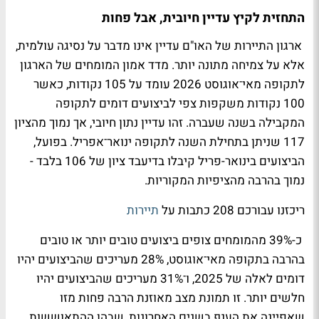
התחזית לקיץ עדיין חיובית, אבל פחות
ארגון התיירות של האו"ם עדיין אינו מדבר על נסיגה עולמית,
אלא על צמיחה מתונה יותר. מדד אמון המומחים של הארגון
לתקופה מאי־אוגוסט 2026 עומד על 105 נקודות, כאשר
100 נקודות משקפות צפי לביצועים דומים לתקופה
המקבילה בשנה שעברה. זהו עדיין נתון חיובי, אך נמוך מהציון
117 שניתן בתחילת השנה לתקופה ינואר־אפריל. בפועל,
הביצועים בינואר-פריל קיבלו בדיעבד ציון של 106 בלבד -
נמוך בהרבה מהציפיות המקוריות.
ריכזנו עבורכם 208 כתבות על
תיירות
כ-39% מהמומחים צופים ביצועים טובים יותר או טובים
בהרבה בתקופה מאי־אוגוסט, 28% מעריכים שהביצועים יהיו
דומים לאלה של 2025, ו־31% מעריכים שהביצועים יהיו
חלשים יותר. זו תמונת מצב מאוזנת הרבה פחות מזו
שאפיינה את הענף בשנים האחרונות, שבהן ההתאוששות