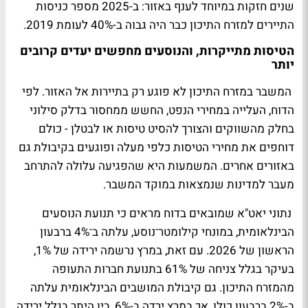
שנים חזקות במיוחד לענף באזור: ב-2025 מספר כניסות
התיירים למזרח התיכון כבר היה גבוה ב-40% לעומת 2019.
הטיסות מתייקרות, והנוסעים מחפשים יעדים קרובים
יותר
המשבר במזרח התיכון לא פוגע רק בתיירות אל האזור. לפי
הדוח, העלייה במחירי הנפט, החשש ממחסור בדלק סילוני
בחלק מהשווקים והצורך להסיט טיסות או לבטלן - כולם
דוחפים את מחירי הטיסות כלפי מעלה ופוגעים בקיבולת גם
באזורים אחרים. המשמעות היא שהפגיעה עלולה להתרחב
מעבר למדינות שנמצאות במוקד המשבר.
נתוני יאט"א שמובאים בדוח מראים כי תנועת הנוסעים
הבינלאומית, במונחי קילומטר־נוסע, עלתה ב־4% ברבעון
הראשון של 2026. עם זאת, במרץ נרשמה ירידה של 1%,
בעיקר בגלל צניחה של 61% בתנועת חברות התעופה
מהמזרח התיכון. גם קיבולת המושבים הבינלאומית עלתה
ב-2% ברבעון כולו, אך במרץ ירדה ב-6%, בין היתר בגלל ירידה