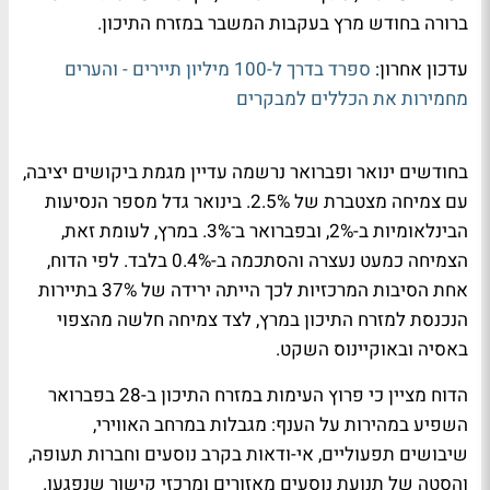
ברורה בחודש מרץ בעקבות המשבר במזרח התיכון.
עדכון אחרון:
ספרד בדרך ל-100 מיליון תיירים - והערים
מחמירות את הכללים למבקרים
בחודשים ינואר ופברואר נרשמה עדיין מגמת ביקושים יציבה,
עם צמיחה מצטברת של 2.5%. בינואר גדל מספר הנסיעות
הבינלאומיות ב-2%, ובפברואר ב־3%. במרץ, לעומת זאת,
הצמיחה כמעט נעצרה והסתכמה ב-0.4% בלבד. לפי הדוח,
אחת הסיבות המרכזיות לכך הייתה ירידה של 37% בתיירות
הנכנסת למזרח התיכון במרץ, לצד צמיחה חלשה מהצפוי
באסיה ובאוקיינוס השקט.
הדוח מציין כי פרוץ העימות במזרח התיכון ב-28 בפברואר
השפיע במהירות על הענף: מגבלות במרחב האווירי,
שיבושים תפעוליים, אי-ודאות בקרב נוסעים וחברות תעופה,
והסטה של תנועת נוסעים מאזורים ומרכזי קישור שנפגעו.