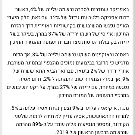
באפריקה שמדרום לסהרה נרשמה עלייה של 4%, כאשר
דרום אפריקה בלטה עם גידול של 12%. עם זאת, חלק מיעדי
האיים נפגעו מהשיבושים בקישוריות האווירית דרך המזרח
התיכון: איי סיישל רשמו ירידה של 37% במרץ, בעיקר בשל
ירידה בקיבולת הטיסות מצד חברות תעופה מהמזרח התיכון.
באסיה ובאוקיינוס השקט נרשמה עלייה של 3%, אך הדוח
מדגיש כי מדובר בביצועים נמוכים מהצפוי ובתמונה מעורבת.
אחרי ירידה של 2% בינואר, פברואר הביא התאוששות של
9%, אך במרץ הצמיחה שוב התמתנה ל־2%. דרום אסיה
נפגעה במיוחד, עם ירידה של 27% במרץ, על רקע השיבושים
במרכזי התעופה של המזרח התיכון.
מנגד, אוקיאניה עלתה ב-9% וצפון־מזרח אסיה עלתה ב־5%.
למרות ההתאוששות, אסיה עדיין לא חזרה לרמות שלפני
הקורונה, ומספר הנסיעות אליה עומד על כ-89% מהרמה
שנרשמה ברבעון הראשון של 2019.