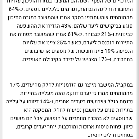
המרכזיים של הענף השנה הם המשבר במזרח התיכון, עלויות
התחבורה והלינה הגבוהות, וגורמים כלכליים נוספים. כ-64%
מהמומחים שהשתתפו בסקר אמרו שהמשבר במזרח התיכון
פוגע בביקושים ליעד שלהם; 43% הגדירו את ההשפעה
כבינונית ו-21% כגבוהה. כ-61% אמרו שהמשבר מפחית את
התיירות הנכנסת ליעדם, כאשר 25% ציינו את עלויות
הנסיעה, 19% ציינו חששות של נוסעים או שיבושים
בתחבורה, ו-17% הצביעו על ירידה בקיבולת האווירית.
במקביל, המשבר מייצר גם הזדמנויות לחלק מהיעדים. 17%
מהמומחים אמרו כי יעדם דווקא נהנה מעלייה בתיירות
נכנסת בגלל שיבושים ביעדים אחרים, ו-14% דיווחו על עלייה
בתיירות פנים על חשבון נסיעות לחו"ל. המסקנה היא
שהנוסעים לא בהכרח מוותרים על חופשה, אבל הם משנים
כיוון: פחות טיסות ארוכות ומורכבות, יותר יעדים קרובים,
בטוחים וזולים יחסית.