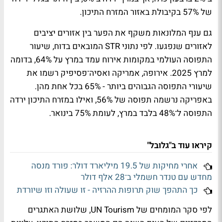
של 57% בקיבולת באזור המזרח התיכון.
גם ענף המלונאות משקף את הפער בין אזורים יציבים
לאזורים שנפגעו. לפי נתוני STR המובאים בדוח, שיעור
התפוסה העולמי במקומות אירוח עמד במרץ על 64%, בדומה
למרץ 2025. אירופה, אמריקה ואסיה־פסיפיק רשמו את
שיעורי התפוסה הגבוהים ביותר - 65% בכל אחת מהן.
באפריקה נרשמה תפוסה של 56%, ואילו במזרח התיכון ירדה
התפוסה ל־48% בלבד במרץ, לעומת 75% בינואר.
קיראו עוד ב"גלובל"
אחרי מחיקות של 19.5 מיליארד דולר: פורד מנסה
מחדש עם טנדר חשמלי ב־28 אלף דולר
כך התהפך שוק תרופות ההרזיה - זו שעולה וזו שיורדת
לפי סקר המומחים של UN Tourism, שלושת האתגרים