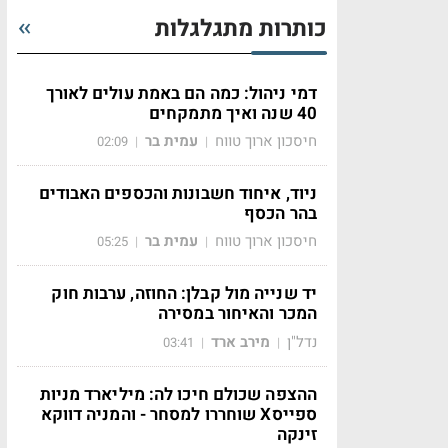
כותרות מתגלגלות
דמי ניהול: כמה הם באמת עולים לאורך
40 שנה ואיך מתמקחים
חיסכון ארוך טווח
עמית בר
02:09
|
|
ניוד, איחוד חשבונות והכספים האבודים
בהר הכסף
חיסכון ארוך טווח
עמית בר
05:25
|
|
יד שנייה מול קבלן: החוזה, ערבות חוק
המכר והאיחור במסירה
נדל"ן
מירב ארד
03:41
|
|
ההצפה שכולם חיכו לה: מיליארד מניות
ספייסX שוחררו למסחר - והמניה דווקא
זינקה