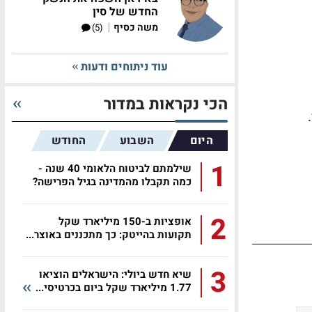
החדש של סין
|
משה כסיף
(5)
עוד ניתוחים ודעות
הכי נקראות במדור
היום
השבוע
החודש
1
שילמתם לביטוח הלאומי 40 שנה -
כמה תקבלו מהמדינה בגיל הפרישה?
2
אופציות ב-150 מיליארד שקל
תקועות בהייטק: כך מתכננים באוצר...
3
שיא חדש ביולי: הישראלים הוציאו
1.77 מיליארד שקל ביום בכרטיסי...