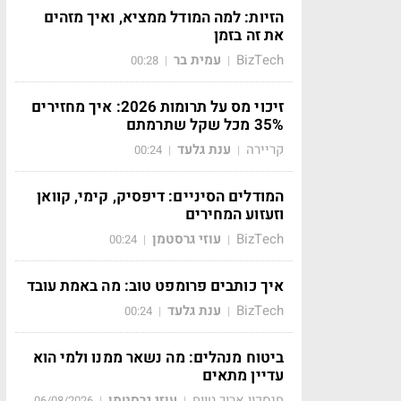
הזיות: למה המודל ממציא, ואיך מזהים
את זה בזמן
BizTech
עמית בר
00:28
|
|
זיכוי מס על תרומות 2026: איך מחזירים
35% מכל שקל שתרמתם
קריירה
ענת גלעד
00:24
|
|
המודלים הסיניים: דיפסיק, קימי, קוואן
וזעזוע המחירים
BizTech
עוזי גרסטמן
00:24
|
|
איך כותבים פרומפט טוב: מה באמת עובד
BizTech
ענת גלעד
00:24
|
|
ביטוח מנהלים: מה נשאר ממנו ולמי הוא
עדיין מתאים
חיסכון ארוך טווח
עוזי גרסטמן
06/08/2026
|
|