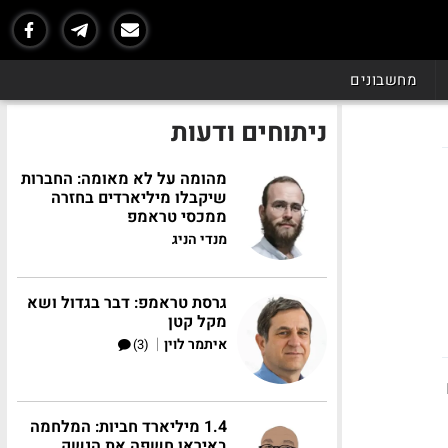
מחשבונים
ניתוחים ודעות
מהומה על לא מאומה: החברות
שיקבלו מיליארדים בחזרה
ממכסי טראמפ
מנדי הניג
גרסת טראמפ: דבר בגדול ושא
מקל קטן
|
איתמר לוין
(3)
1.4 מיליארד חביות: המלחמה
באיראן חשפה את הנשק