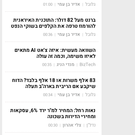
גלובל
אדיר בן עמי
01:00
|
|
ברנט מעל 82 דולר: התוכנית האיראנית
להורמוז טרפה את הקלפים בשוקי הנפט
גלובל
אדיר בן עמי
00:36
|
|
השוואה מעשית: איזה צ'אט AI מתאים
לאיזו משימה, וכמה זה עולה
BizTech
מנדי הניג
00:35
|
|
83 אלף משרות או 18 אלף בלבד? הדוח
שיקבע אם הריבית בארה"ב תעלה
גלובל
אדיר בן עמי
00:34
|
|
נאות רחל: המחיר למ"ר ירד 6%, עסקאות
ומחירי הדירות בשכונה
נדל"ן
צלי אהרון
00:30
|
|