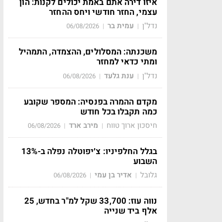
איזו דירה אתם באמת יכולים לקנות: הון
עצמי, החזר חודשי ויחס ההחזר
נדל"ן
עמית בר
06/08/2026
|
|
משכנתה: המסלולים, ההצמדה, התמהיל
ומתי כדאי למחזר
נדל"ן
ענת גלעד
06/08/2026
|
|
מקדם ההמרה בפנסיה: המספר שקובע
כמה תקבלו בכל חודש
חיסכון ארוך טווח
מירב ארד
06/08/2026
|
|
בגלל החלפיניו: צ׳יפוטלה נפלה ב-13%
השבוע
גלובל
אדיר בן עמי
06/08/2026
|
|
נווה עוז: 33,700 שקל למ"ר בחדש, 25
אלף ביד שנייה