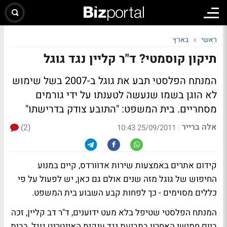
ראשי
בארץ
תיקון קוסמטי? ד"ר קליין נגד גוגל
המנתח הפלסטי תבע את גוגל ב-2007 בשל שימוש
לא הוגן בשמו שנעשה לטענתו על ידי גורמים
מסחריים. בית המשפט: "התובע צודק בדרישתו"
אלה ברייר
(2)
|
25/09/2011 10:43
קידום אתרים באמצעות שירות אדוורדס, קיים במנוע
החיפוש של גוגל מזה שנים אולם גם כאן, יש לפעול על פי
כללים מסוימים - כך לפחות קבע השבוע בית המשפט.
המנתח הפלסטי שטיפל בלא מעט ידוענים, ד"ר דב קליין, זכה
ביום חמישי האחרון בתביעת נגד ענקית האינטרנט גוגל, בבית