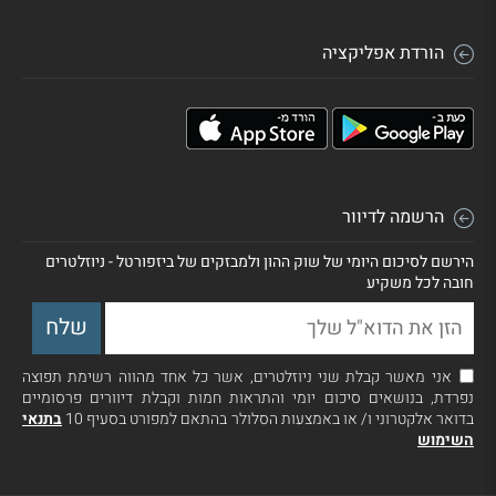
הורדת אפליקציה
הרשמה לדיוור
הירשם לסיכום היומי של שוק ההון ולמבזקים של ביזפורטל - ניוזלטרים
חובה לכל משקיע
אני מאשר קבלת שני ניוזלטרים, אשר כל אחד מהווה רשימת תפוצה
נפרדת, בנושאים סיכום יומי והתראות חמות וקבלת דיוורים פרסומיים
בדואר אלקטרוני ו/ או באמצעות הסלולר בהתאם למפורט בסעיף 10
בתנאי
השימוש