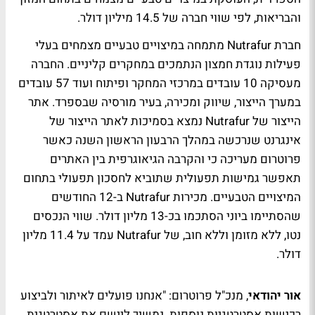
והבריאות, לפי שווי חברה של 14.5 מיליון דולר.
חברת Nutrafur מתמחה במיצויים טבעיים מצמחים בעלי
פעילות נוגדת חמצון הנתמכים במחקרים קליניים. החברה
מעסיקה 10 עובדים במרכזי המחקר ופיתוח ועוד 57 עובדים
במערך הייצור, שיווק ומכירה, בעיר מורסיה שבספרד. אתר
הייצור של Nutrafur נמצא בסמיכות לאתר הייצור של
אינגרנט שנרכשה במהלך הרבעון הראשון השנה כאשר
פרוטרום מעריכה כי והקרבה הגיאוגרפית בין האתרים
תאפשר גמישות תפעולית שתוביא לחסכון תפעולי בתחום
המיצויים הטבעיים. מכירות Nutrafur ב-12 החודשים
שהסתיימו ביוני הסתכמו בכ-13 מליון דולר. שווי הנכסים
נטו, ללא מזומן וללא חוב, של Nutrafur עמד על 11.4 מליון
דולר.
אור יהודאי
, מנכ"ל פרוטרום: "אנחנו פועלים לאיתור ולביצוע
רכישות אסטרטגיות נוספות. נמשיך ליישם את אסטרטגית