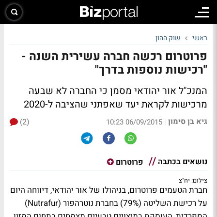
ראשי
שוק ההון
פרוטרום רכשה חברה עשירית השנה -
"רכישות נוספות בדרך"
המנכ"ל אור יהודאי מסמן כי החברה לא שבעה
מרכישות לקראת יעד שאפתני שהציבה ל-2020
גיא בן סימון
(2)
|
06/09/2015 10:23
נושאים בכתבה
פרוטרום
צילום: יח"צ
חברת הטעמים פרוטרום, בניהולו של אור יהודאי, דיווחה היום
על רכישת השליטה (79%) בחברת נוטרהפור (Nutrafur)
הספרדית, העוסקת במיצויים טבעיים מצמחים בתחום המזון