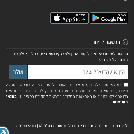
הרשמה לדיוור
הירשם לסיכום היומי של שוק ההון ולמבזקים של ביזפורטל - ניוזלטרים
חובה לכל משקיע
אני מאשר קבלת שני ניוזלטרים, אשר כל אחד מהווה רשימת תפוצה
נפרדת, בנושאים סיכום יומי והתראות חמות וקבלת דיוורים פרסומיים
בדואר אלקטרוני ו/ או באמצעות הסלולר בהתאם למפורט בסעיף 10
בתנאי
השימוש
כל הזכויות שמורות לחברת ביזפורטל תקשורת בע"מ ©
|
תנאי שימוש