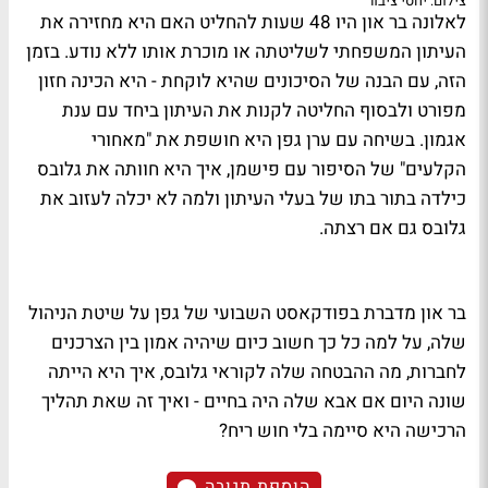
צילום: יחסי ציבור
לאלונה בר און היו 48 שעות להחליט האם היא מחזירה את
העיתון המשפחתי לשליטתה או מוכרת אותו ללא נודע. בזמן
הזה, עם הבנה של הסיכונים שהיא לוקחת - היא הכינה חזון
מפורט ולבסוף החליטה לקנות את העיתון ביחד עם ענת
אגמון. בשיחה עם ערן גפן היא חושפת את "מאחורי
הקלעים" של הסיפור עם פישמן, איך היא חוותה את גלובס
כילדה בתור בתו של בעלי העיתון ולמה לא יכלה לעזוב את
גלובס גם אם רצתה.
בר און מדברת בפודקאסט השבועי של גפן על שיטת הניהול
שלה, על למה כל כך חשוב כיום שיהיה אמון בין הצרכנים
לחברות, מה ההבטחה שלה לקוראי גלובס, איך היא הייתה
שונה היום אם אבא שלה היה בחיים - ואיך זה שאת תהליך
הרכישה היא סיימה בלי חוש ריח?
הוספת תגובה