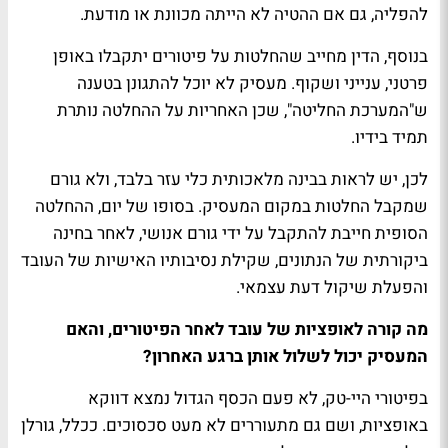
להפליה, גם אם ההטיה לא הייתה מכוונת או מודעת
.
בנוסף, הדין מחייב שהחלטות על פיטורים יתקבלו באופן
פרטני, ענייני ושקוף. מעסיק לא יוכל להתגונן בטענה
ש"המערכת החליטה", שכן האחריות על ההחלטה נותרת
תמיד בידיו
.
לכן, יש לראות בבינה מלאכותית כלי עזר בלבד, ולא גורם
שמקבל החלטות במקום המעסיק. בסופו של יום, ההחלטה
הסופית חייבת להתקבל על ידי גורם אנושי, לאחר בחינה
ביקורתית של הנתונים, שקילת נסיבותיו האישיות של העובד
והפעלת שיקול דעת עצמאי
.
מה קורה לאופציות של עובד לאחר הפיטורים, והאם
המעסיק יכול לשלול אותן ברגע האחרון
?
בפיטורי היי-טק, לא פעם הכסף הגדול נמצא דווקא
באופציות, ושם גם מתעוררים לא מעט סכסוכים. ככלל, גורלן