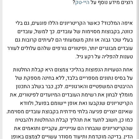
רוצים מידע נוסף על
היי-טק
?
איפה המלכוד?
כאשר הקריטריונים הללו פוגעים, גם בלי
כוונה, בקבוצות מסוימות של עובדים. כך למשל, עובדים
בעלי שכר גבוה או ותק משמעותי הם לעיתים קרובות גם
עובדים מבוגרים יותר, ופיטורים גורפים שלהם עלולים לעורר
טענות להפליה על רקע גיל
.
אחת הטעויות הנפוצות בהליכי צמצום היא קבלת החלטות
על בסיס נתונים מספריים בלבד, ללא בחינה מספקת של
ההיבטים המשפטיים והארגוניים. לכן, כבר בשלב התכנון
מומלץ לבחון את רשימת העובדים המיועדים לפיטורים, את
הקריטריונים שנקבעו ואת אופן יישומם בפועל, ולוודא
שאינם יוצרים פגיעה בלתי מידתית בקבוצת עובדים מסוימת.
כמו כן, חשוב לתעד את תהליך קבלת ההחלטות ולהבטיח
שהקריטריונים שנבחרו הם ענייניים, עקביים ותואמים את
הדין. בדיקה מוקדמת ותיעוד מסודר עשויים לצמצם באופן