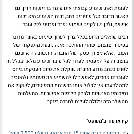
לעומת זאת, שימוע קבוצתי אינו עומד בדרישות הדין. גם
כאשר מדובר בגל פיטורים רחב, זכות השימוע היא זכות
אישית, ולכן יש לקיים שימוע נפרד ופרטני לכל עובד
.
רבים שואלים מדוע בכלל צריך לערוך שימוע כאשר מדובר
בפיטורי צמצום, שהרי ההחלטה אינה נובעת מתפקודו של
העובד, אלא מצורך עסקי של החברה. התשובה היא שגם
במצב זה על המעסיק לערוך לכל עובד שימוע מלא, ובכלל זה
לפרט בכתב מדוע החברה שוקלת את סיום העסקתו ביחס
לעובדים אחרים, לאפשר לו להשמיע את טענותיו ולהסביר
למה לדעתו אין לכלול אותו ברשימת המפוטרים, לשקול את
נסיבותיו האישיות ולבחון חלופות אפשריות. התעלמות
מהשלב הזה עלולה לעלות לחברה ביוקר.
קיראו עוד ב"משפט"
המזוודה חזרה אחרי 15 יום: ארקיע תשלם 3,500 שקל