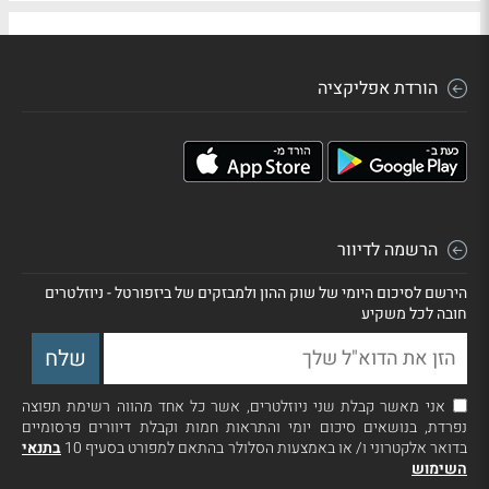
הורדת אפליקציה
הרשמה לדיוור
הירשם לסיכום היומי של שוק ההון ולמבזקים של ביזפורטל - ניוזלטרים
חובה לכל משקיע
אני מאשר קבלת שני ניוזלטרים, אשר כל אחד מהווה רשימת תפוצה
נפרדת, בנושאים סיכום יומי והתראות חמות וקבלת דיוורים פרסומיים
בדואר אלקטרוני ו/ או באמצעות הסלולר בהתאם למפורט בסעיף 10
בתנאי
השימוש