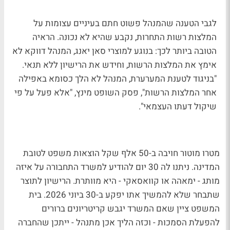
לגבי הטענה שהמנהל פשוט חתם בעיניים עצומות על
המלצות רשות התחרות, נקבע שהיא לא נכונה. הראיה
הטובה ביותר לכך: בנוגע למוצרי סאן יאנג, המנהל דווקא
לא
אימץ את המלצות הרשות, וחידש את הרישיון ללא תנאי.
"בניגוד לטענת המערערת, המנהל לא הלך כסומא באפילה
אחר המלצות הרשות", פסק השופט מינץ, "אלא פעל על פי
שיקול דעתו העצמאי".
מטרו מוטור חויבה ב-50 אלף שקל הוצאות משפט לטובת
המדינה. ניתנו לה 30 יום להודיע למשרד התחבורה על איזה
מותג - ימאהה או קוואסאקי - היא מוותרת. הרישיון לתוצר
שתבחר שלא להמשיך אתו יפקע ב-30 ביוני 2026. בית
המשפט ציין שאם המשרד יגבש קריטריונים ברורים
להפעלת הסמכות - וכזה הליך אכן מתנהל - ייתכן שהחברה