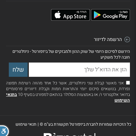
הרשמה לדיוור
הירשם לסיכום היומי של שוק ההון ולמבזקים של ביזפורטל - ניוזלטרים
חובה לכל משקיע
אני מאשר קבלת שני ניוזלטרים, אשר כל אחד מהווה רשימת תפוצה
נפרדת, בנושאים סיכום יומי והתראות חמות וקבלת דיוורים פרסומיים
בדואר אלקטרוני ו/ או באמצעות הסלולר בהתאם למפורט בסעיף 10
בתנאי
השימוש
כל הזכויות שמורות לחברת ביזפורטל תקשורת בע"מ ©
|
תנאי שימוש