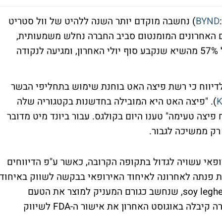
BYND
) נחשבה מוקדם יותר השנה ללהיט של וול סטריט
ם האחרונים המומנטום סביב החברה נחלש משמעותית,
כאשר מניית החברה משלימה היום צניחה של 57% מהשיא שנקבע סוף יולי האחרון, ומגיעה לנקודה
). "פיצה האט היא המובילה בחדשנות בקטגוריה שלה
יצה טעימה" טענו היום בקולגס. עבור ביונד מיט מדובר
רק ממשיכה לגבור.
ופאי עשויה לגדול בתקופה הקרובה, כאשר ע"פ הדיווחים
 פנתה לאחרונה לאיחוד האירופאי בבקשה לשווק באיחוד
soy legh
, שנחשב כגורם המעניק למוצר את הטעם
רה קיבלה באוגוסט האחרון את אישור ה-
FDA
לשיווק