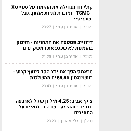
קת׳י ווד מגדילה את ההימור על ספייסX
ו־TSMC - ומוכרת מניות אמזון, גוגל
ושופיפיי
גלובל
אדיר בן עמי
20:27
|
|
די־ווייב פספסה את התחזיות - הזינוק
בהזמנות לא שכנע את המשקיעים
גלובל
אדיר בן עמי
21:25
|
|
טראמפ הפך את יו״ר הפד ליועץ קבוע -
בוושינגטון חוששים מהשלכות
גלובל
אדיר בן עמי
20:49
|
|
צוקי אביב: 4.25 מיליון שקל לארבעה
חדרים - וההיצע בשדה דב מאיים על
המחירים
נדל"ן
צלי אהרון
20:20
|
|