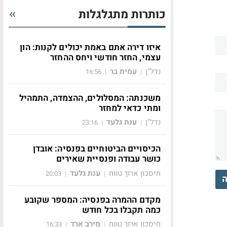
כותרות מתגלגלות
איזו דירה אתם באמת יכולים לקנות: הון
עצמי, החזר חודשי ויחס ההחזר
נדל"ן
עמית בר
16:56
|
|
משכנתה: המסלולים, ההצמדה, התמהיל
ומתי כדאי למחזר
נדל"ן
ענת גלעד
23:16
|
|
הכיסויים הביטוחיים בפנסיה: אובדן
כושר עבודה ופנסיית שאירים
חיסכון ארוך טווח
ענת גלעד
20:03
|
|
ה
מקדם ההמרה בפנסיה: המספר שקובע
כמה תקבלו בכל חודש
חיסכון ארוך טווח
מירב ארד
16:33
|
|