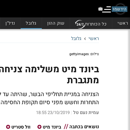
הירשמו
ראשי
שוק ההון
גלובל
נדל"ן
כל הכותרות
ראשי
גלובל
צילום: gettyimages
מתגברת
הצניחה במניית תחליפי הבשר, שהיתה עד ל
התחרות וחשש מפני סיום תקופת החסימה של המניות 
עמית נעם טל
23/10/2019 18:55
|
נושאים בכתבה
ביונד מיט
וול סטריט