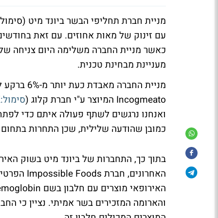
מניית חברת תחליפי הבשר ביונד מיט (סימול:
עם זינוק של מאות אחוזים. עם זאת בחודשי
מעניינת מבחינת טכנית.
מניית החברה מאבדת כעת יותר מ-6% ברקע לדיווח כי רשת פיצה האט בוחנת שימוש בתחליפי הבשר
Incogmeato
המיוצר ע"י חברת קלוג (
סימול:
K
ואנחנו נרגשים לשתף פעולה איתם כדי לפתח פ
כמובן שהודעה שלילית, שכן התחרות בתחום 
בתוך כך, התחברות של ביונד מיט בשוק האיר
האחרונים, חברת
Impossible Foods
הפרטית
האירופאי מוצרים עם חלבון בשם
emoglobin
והארומה המזכירים בשר אמיתי. נציין כי החב
המוצרים המכילים חלבון זה.