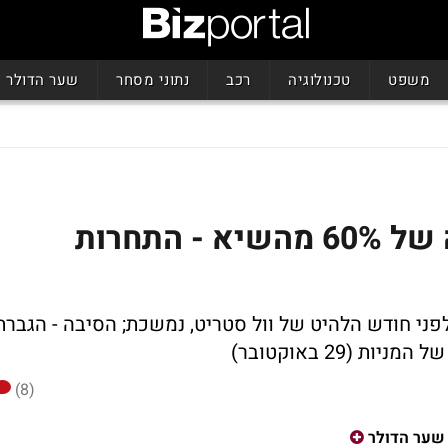
משפט
טכנולוגיה
רכב
נתוני מסחר
שער הדולר
ביונד מיט משלימה צניחה של 60% מהשיא - התחרות
פני חודש הלהיט של וול סטריט, נמשכת; הסיבה - הגברת
(29 באוקטובר)
(8)
שער הדולר