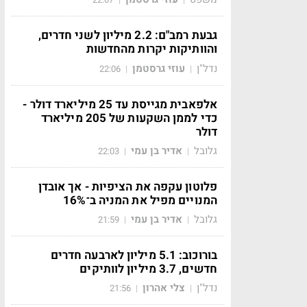
גבעת רמב"ם: 2.2 מיליון לשני חדרים,
והוותיקות יקרות מהחדשות
נדל"ן
עוזי גרסטמן
22:06
|
|
אלפאבית מגייסת עד 25 מיליארד דולר -
כדי לממן השקעות של 205 מיליארד
דולר
גלובל
אדיר בן עמי
22:03
|
|
פלוטון עקפה את הציפיות - אך אובדן
המנויים מפיל את המניה ב־16%
גלובל
אדיר בן עמי
21:59
|
|
בורוכוב: 5.1 מיליון לארבעה חדרים
חדשים, 3.7 מיליון לוותיקים
נדל"ן
צלי אהרון
21:56
|
|