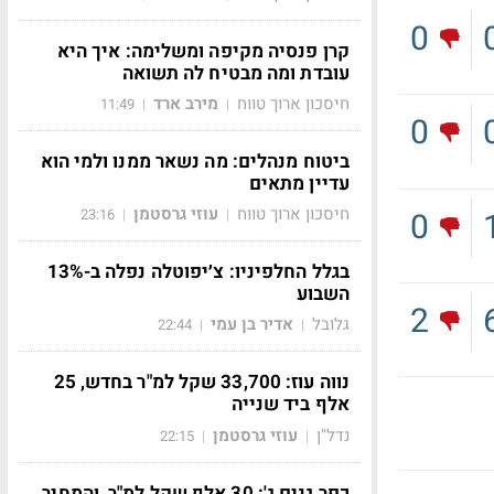
0
קרן פנסיה מקיפה ומשלימה: איך היא
עובדת ומה מבטיח לה תשואה
חיסכון ארוך טווח
מירב ארד
11:49
|
|
0
ביטוח מנהלים: מה נשאר ממנו ולמי הוא
עדיין מתאים
חיסכון ארוך טווח
עוזי גרסטמן
0
23:16
|
|
בגלל החלפיניו: צ׳יפוטלה נפלה ב-13%
השבוע
2
גלובל
אדיר בן עמי
22:44
|
|
נווה עוז: 33,700 שקל למ"ר בחדש, 25
אלף ביד שנייה
נדל"ן
עוזי גרסטמן
22:15
|
|
כפר גנים ג': 30 אלף שקל למ"ר, והמחיר