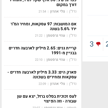
דורך במקום
נדל"ן
צלי אהרון
21:54
|
|
אם המושבות: 97 עסקאות, ומחיר המ"ר
ירד 5.6% בשנה
נדל"ן
עוזי גרסטמן
21:22
|
|
3
קריית גנים: 2.65 מיליון לארבעה חדרים
בבניין מ-1991
נדל"ן
עוזי גרסטמן
22:10
|
|
פארק הים: 3.33 מיליון לארבעה חדרים -
עסקאות ומחירים בשכונה
נדל"ן
צלי אהרון
22:09
|
|
לעס זכוכית בסלט ברזל, יצא עם שן
שבורה - וזה הפיצוי
משפט
עוזי גרסטמן
22:07
|
|