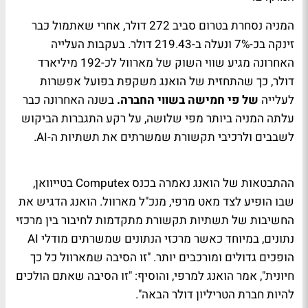
המניה נסחרת בטרום סביב 272 דולר, אחרי שאתמול כבר
זינקה בכ-7% ונעלה ב-219.43 דולר. בעקבות העלייה
האחרונה מגיע שווי השוק של מארוול לכ-192 מיליארד
דולר, כך שהתחזית של הואנג משקפת בפועל אפשרות
לעלייה
של פי חמישה בשווי החברה.
בשנה האחרונה כבר
עלתה המניה ביותר מפי שלושה, על רקע התגברות הביקוש
לשבבים ולרכיבי תקשורת שמשרתים את תשתיות ה-AI.
ההתבטאות של הואנג נאמרה בכנס Computex בטייוואן,
שבו הופיע לצד מאט מרפי, מנכ"ל מארוול. הואנג הדגיש את
החשיבות של תשתיות תקשורת מתקדמות לחיבור בין מרכזי
נתונים, במיוחד כאשר מרכזי הנתונים שמשרתים מודלי AI
הופכים גדולים ומורכבים יותר. "זו הסיבה שמארוול כל כך
חיונית", אמר הואנג למרפי, והוסיף: "זו הסיבה שאתם הולכים
להיות חברת הטריליון דולר הבאה".