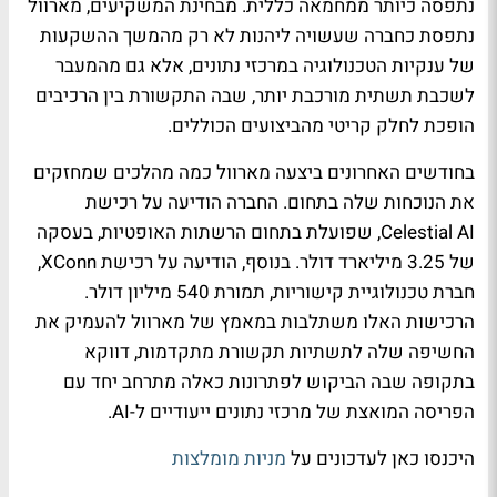
נתפסה כיותר ממחמאה כללית. מבחינת המשקיעים, מארוול
נתפסת כחברה שעשויה ליהנות לא רק מהמשך ההשקעות
של ענקיות הטכנולוגיה במרכזי נתונים, אלא גם מהמעבר
לשכבת תשתית מורכבת יותר, שבה התקשורת בין הרכיבים
הופכת לחלק קריטי מהביצועים הכוללים.
בחודשים האחרונים ביצעה מארוול כמה מהלכים שמחזקים
את הנוכחות שלה בתחום. החברה הודיעה על רכישת
Celestial AI, שפועלת בתחום הרשתות האופטיות, בעסקה
של 3.25 מיליארד דולר. בנוסף, הודיעה על רכישת XConn,
חברת טכנולוגיית קישוריות, תמורת 540 מיליון דולר.
הרכישות האלו משתלבות במאמץ של מארוול להעמיק את
החשיפה שלה לתשתיות תקשורת מתקדמות, דווקא
בתקופה שבה הביקוש לפתרונות כאלה מתרחב יחד עם
הפריסה המואצת של מרכזי נתונים ייעודיים ל-AI.
היכנסו כאן לעדכונים על
מניות מומלצות