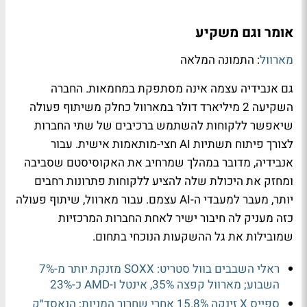
אומר וגם משקיע
מארוול
: התמונה המלאה
גם אנבידיה עצמה אינה מסתפקת במחמאות. החברה
השקיעה 2 מיליארד דולר במארוול כחלק משיתוף פעולה
שיאפשר ללקוחות להשתמש ברכיבים של שתי החברות
לצורך פיתוח תשתיות AI חצי-מותאמות אישית. עבור
אנבידיה, מדובר במהלך שמרחיב את האקוסיסטם שסביבה
ומחזק את היכולת שלה להציע ללקוחות פתרונות רחבים
יותר, מעבר למעבדי ה-AI עצמם. עבור מארוול, שיתוף פעולה
כזה מעניק לה חיבור ישיר לאחת החברות המרכזיות
שמובילות את גל ההשקעות הנוכחי בתחום.
ראלי השבבים בוול סטריט: SOXX מזנקת יותר מ-7%
השבוע; מארוול קפצה 35%, אינטל ו-AMD כ-23%
ספייס X זינקה 15.8% אחרי שחרור המניות; הנאסד״ק