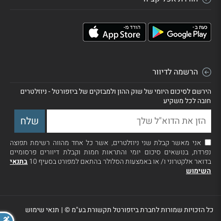
הרשמה לדיוור
הירשם לסיכום היומי של שוק ההון ולמבזקים של ביזפורטל - ניוזלטרים
חובה לכל משקיע
אני מאשר קבלת שני ניוזלטרים, אשר כל אחד מהווה רשימת תפוצה
נפרדת, בנושאים סיכום יומי והתראות חמות וקבלת דיוורים פרסומיים
בדואר אלקטרוני ו/ או באמצעות הסלולר בהתאם למפורט בסעיף 10
בתנאי
השימוש
כל הזכויות שמורות לחברת ביזפורטל תקשורת בע"מ ©
|
תנאי שימוש