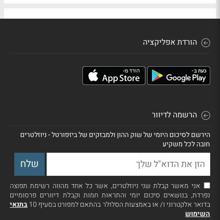
הורדת אפליקציה
הרשמה לדיוור
הירשם לסיכום היומי של שוק ההון ולמבזקים של ביזפורטל - ניוזלטרים
חובה לכל משקיע
אני מאשר קבלת שני ניוזלטרים, אשר כל אחד מהווה רשימת תפוצה
נפרדת, בנושאים סיכום יומי והתראות חמות וקבלת דיוורים פרסומיים
בדואר אלקטרוני ו/ או באמצעות הסלולר בהתאם למפורט בסעיף 10
בתנאי
השימוש