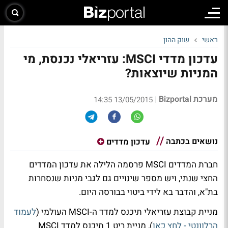
ראשי
שוק ההון
עדכון מדדי MSCI: עזריאלי נכנסת, מי
המניות שיוצאות?
מערכת Bizportal
|
13/05/2015 14:35
נושאים בכתבה
עדכון מדדים
חברת המדדים MSCI פרסמה הלילה את עדכון המדדים
החצי שנתי, ויש מספר שינויים גם לגבי מניות שנסחרות
בת"א, והדבר בא לידי ביטוי בבורסה היום.
מניית קבוצת עזריאלי תיכנס למדד ה-MSCI העולמי (
לעמוד
הרלוונטי - לחץ כאן
), מניית ריט 1 תיכנס למדד MSCI