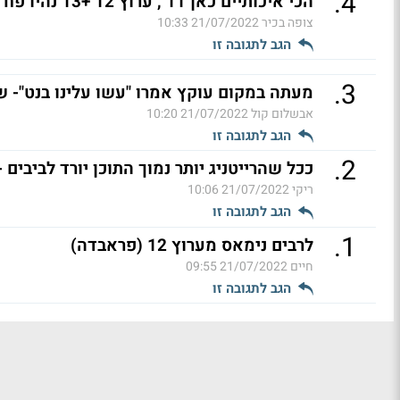
.
4
הכי איכותיים כאן 11 , ערוץ 12 +13 נהיו פח אשפה (ל"ת)
צופה בכיר
21/07/2022 10:33
הגב לתגובה זו
.
3
מעתה במקום עוקץ אמרו "עשו עלינו בנט"- שמעתם ער
אבשלום קול
21/07/2022 10:20
הגב לתגובה זו
.
2
ככל שהרייטניג יותר נמוך התוכן יורד לביבים - רק ערו
ריקי
21/07/2022 10:06
הגב לתגובה זו
.
1
לרבים נימאס מערוץ 12 (פראבדה)
חיים
21/07/2022 09:55
הגב לתגובה זו