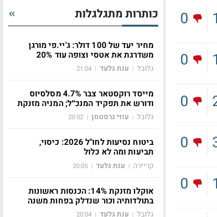
כותרות מתגלגלות
0
מחיר יעד של 100 דולר: ג'יי.פי מורגן
משדרגת את אטסי וצופה עוד 20%
0
גלובל
ענת גלעד
21:04
|
|
מייסד רוקסטאר צבר 4.7% מסלסיוס
0
ודורש את תפקיד המנכ״ל; המניה מזנקת
גלובל
עוזי גרסטמן
20:52
|
|
0
ביטוח נסיעות לחו"ל 2026: כיסוי,
תביעות ומה לא כלול
קריירה
ענת גלעד
20:05
|
|
0
אוקלו מזנקת 14%: הכנסות ראשונות
בתולדותיה וכור שנדלק בפחות משנה
גלובל
ענת גלעד
20:04
|
|