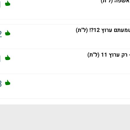
1
וץ 12?! (ל"ת)
2
ץ 11 (ל"ת)
1
3