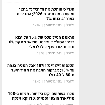
וונדי'ס חותכת את הדיבידנד בחצי
ומושכת את תחזית 2026; המכירות
בארה״ב צנחו 7%
גלובל
עוזי גרסטמן
19:09
|
|
טראמפ הטיל מכס של 15% על יבוא
רכיבי הסולאר; פירסט סולאר מזנקת 6%
וגוררת את הענף כולו לראלי
גלובל
ענת גלעד
18:58
|
|
הכנסות זילו זינקו 18% אבל המניה צנחה
עד 13%; אברקור חתכה את מחיר היעד
מ-80 ל-40 דולר
גלובל
עוזי גרסטמן
18:40
|
|
מכרו בשמועה, קנו בידיעה: מניות ב-100
מיליארד הוצפו וספייס X דווקא זינקה
ניתוחים ודעות
ענת גלעד
18:28
|
|