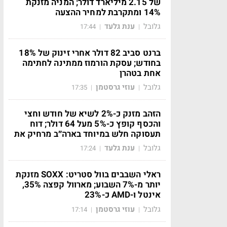
של 2.15 מיליארד דולר; המניה מזנקת
14% ומתקרבת למחיר ההצעה
גלובל
ענת גלעד
17:44
|
|
ברנט סביב 82 דולר אחרי זינוק של 18%
בחודש; עסקת הורמוז ממתינה לחתימה
אחת בטהרן
גלובל
עוזי גרסטמן
17:35
|
|
הזהב מזנק כ-2% לשיא של חודש וחצי
והכסף קופץ כ-5% מעל 64 דולר; דוח
תעסוקה חלש במיוחד בארה״ב מרחיק את
גלובל
ענת גלעד
17:24
|
|
ראלי השבבים בוול סטריט: SOXX מזנקת
יותר מ-7% השבוע; מארוול קפצה 35%,
אינטל ו-AMD כ-23%
גלובל
עוזי גרסטמן
17:14
|
|