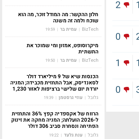
2
חלון ההקשר: מה המודל זוכר, מה הוא
שוכח ולמה זה משנה
BizTech
עמית בר
19:59
|
|
0
מיקרוסופט, אמזון ומי שמוכר את
התשתית
1
BizTech
עמית בר
19:50
|
|
הכנסות שיא של 9 מיליארד דולר
לסאנדיסק, אבל התחזית מכבידה; המניה
0
יורדת יום שלישי ברציפות לאזור 1,230
גלובל
עוזי גרסטמן
19:39
|
|
הרווח של אקספדיה קפץ 36% והתחזית
ל-2026 הועלתה; המניה מחקה את זינוק
הפתיחה ונסחרת סביב 306 דולר
גלובל
ענת גלעד
19:22
|
|