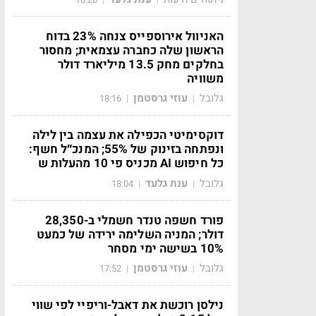
האניוול אירוספייס צנחה 23% בדוח
הראשון שלה כחברה עצמאית; מחסור
בחלקים מחק 13.5 מיליארד דולר
משוויה
גלובל
עוזי גרסטמן
18:16
|
|
דוקסימיטי הכפילה את עצמה בין לילה
ונפתחה בזינוק של 55%; המנכ״ל חשף:
כל חיפוש AI מכניס פי 10 מהעלות ש
גלובל
ענת גלעד
18:04
|
|
פורד חשפה טנדר חשמלי ב-28,350
דולר; המניה השלימה ירידה של כמעט
10% בשישה ימי מסחר
גלובל
עוזי גרסטמן
17:52
|
|
נילסן רוכשת את דאבל-וריפיי לפי שווי