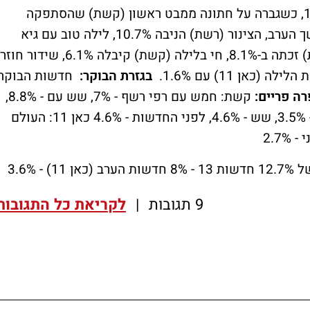
את הערב ניצחה האח הגדול (רשת) עם 18.2%, כשגברה על חתונה ממבט ראשון (קשת) שהסתפקה
ב-15.5%. זמן אמת (כאן 11) עם 3.7%. בהמשך הערב, הצינור (רשת) הניבה 10.7%, לילה טוב עם גיא
פינס (קשת) ניפקה 10.2%, היום שהיה (רשת) זכתה ב-8.1%, חי בלילה (קשת) קיבלה 6.1%, שידור חוזר
בגזרת הבוקר:
חדשות הבוקר
רה פריים:
קשת: חמש עם רפי רשף - 7%, שש עם - 8.8%,
תכנית חיסכון - 10.4% רשת: חמש - שרון גל - 3.5%, שש - 4.6%, לפני החדשות - 4.6% כאן 11: העולם
9 תגובות
|
לקריאת כל התגובות