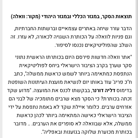
תוצאות הסקר, במגזר הכללי ובמגזר היהודי (מקור: וואלה)
הדבר עורר שיחה באתרים עצמאיים וברשתות החברתיות,
וגם פניות לוואלה על הכותרת השגויה לכאורה, לא עזרו. זה
השלב שהפוליטיקאים נכנסו לסיפור.
"אתר וואלה חדשות פירסם היום בכותרתו הראשית נתוני
סקר שערך בקרב הציבור הישראלי ביחס לפוליטיקאית
הנתפסת כמתאימה ביותר לשמש כראשת ממשלה", כתב
ח"כ פריג' עוד באותו יום לנשיאת מועצת העיתונות השופטת
בדימוס
דליה דורנר
, בבקשתו לכנס את המועצה. "מדוע שקד
זכתה בכותרת? כי הסקר מצא שרבים מתומכיה של לבני הם
אזרחים ערבים. כלומר איילת שקד לא באמת נתפסת על ידי
הציבור הישראלי כאישה המתאימה ביותר לכהן כראשת
ממשלה, אלא שבוואלה לא סופרים את הערבים. .. מדובר
בכותרת מכוערת שלוקה בגזענות ובאפליה".