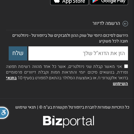
הרשמה לדיוור
הירשם לסיכום היומי של שוק ההון ולמבזקים של ביזפורטל - ניוזלטרים
חובה לכל משקיע
אני מאשר קבלת שני ניוזלטרים, אשר כל אחד מהווה רשימת תפוצה
נפרדת, בנושאים סיכום יומי והתראות חמות וקבלת דיוורים פרסומיים
בדואר אלקטרוני ו/ או באמצעות הסלולר בהתאם למפורט בסעיף 10
בתנאי
השימוש
כל הזכויות שמורות לחברת ביזפורטל תקשורת בע"מ ©
|
תנאי שימוש