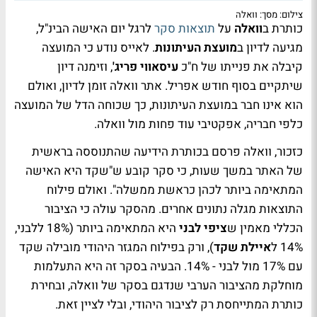
צילום: מסך: וואלה
כותרת ב
וואלה
על
תוצאות סקר
לרגל יום האישה הבינ"ל,
מגיעה לדיון ב
מועצת העיתונות
. לאייס נודע כי המועצה
קיבלה את פנייתו של ח"כ
עיסאווי פריג'
, וזימנה דיון
שיתקיים בסוף חודש אפריל. אתר וואלה זומן לדיון, ואולם
הוא אינו חבר במועצת העיתונות, כך שכוחה הדל של המועצה
כלפי חבריה, אפקטיבי עוד פחות מול וואלה.
כזכור, וואלה פרסם בכותרת הידיעה שהתנוססה בראשית
של האתר במשך שעות, כי סקר קובע ש"שקד היא האישה
המתאימה ביותר לכהן כראשת ממשלה". ואולם פילוח
התוצאות מגלה נתונים אחרים. מהסקר עולה כי הציבור
הכללי מאמין ש
ציפי לבני
היא המתאימה ביותר (18% ללבני,
14% ל
איילת שקד
), ורק בפילוח המגזר היהודי מובילה שקד
עם 17% מול לבני - 14%. הבעיה בסקר זה היא התעלמות
מוחלקת מהציבור הערבי שנדגם בסקר של וואלה, ובחירת
כותרת המתייחסת רק לציבור היהודי, ובלי לציין זאת.