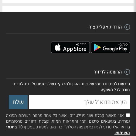
הורדת אפליקציה
הרשמה לדיוור
הירשם לסיכום היומי של שוק ההון ולמבזקים של ביזפורטל - ניוזלטרים
חובה לכל משקיע
אני מאשר קבלת שני ניוזלטרים, אשר כל אחד מהווה רשימת תפוצה
נפרדת, בנושאים סיכום יומי והתראות חמות וקבלת דיוורים פרסומיים
בדואר אלקטרוני ו/ או באמצעות הסלולר בהתאם למפורט בסעיף 10
בתנאי
השימוש