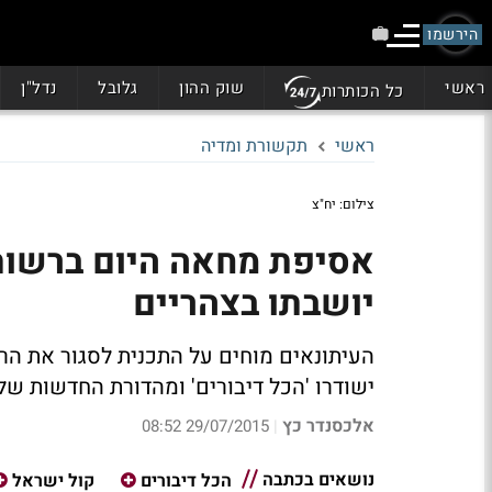
הירשמו
ראשי
שוק ההון
גלובל
נדל"ן
כל הכותרות
ראשי
תקשורת ומדיה
צילום: יח"צ
אסיפת מחאה היום ברשות 
יושבתו בצהריים
העיתונאים מוחים על התכנית לסגור את הר
ישודרו 'הכל דיבורים' ומהדורת החדשות של 2:00
אלכסנדר כץ
29/07/2015 08:52
|
נושאים בכתבה
הכל דיבורים
קול ישראל