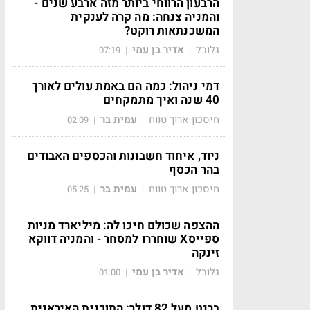
הרבעון הרווחי ביותר מזה ארבע שנים -
והמניה צנחה: מה קרה לענקית
המשכנתאות רוקט?
גלובל
אדיר בן עמי
07:19
|
|
דמי ניהול: כמה הם באמת עולים לאורך
40 שנה ואיך מתמקחים
חיסכון ארוך טווח
עמית בר
02:09
|
|
ניוד, איחוד חשבונות והכספים האבודים
בהר הכסף
חיסכון ארוך טווח
עמית בר
05:25
|
|
ההצפה שכולם חיכו לה: מיליארד מניות
ספייסX שוחררו למסחר - והמניה דווקא
זינקה
גלובל
אדיר בן עמי
01:00
|
|
ברנט מעל 82 דולר: התוכנית האיראנית