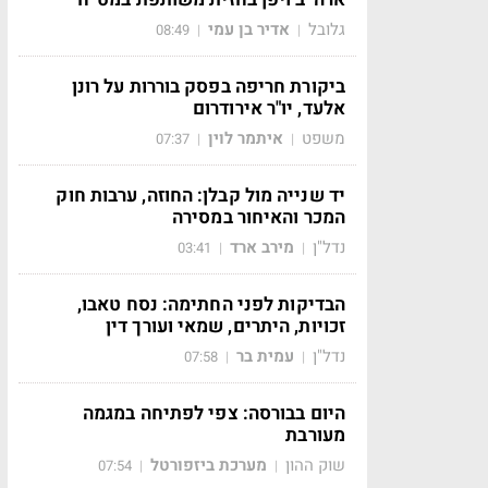
גלובל
אדיר בן עמי
08:49
|
|
ביקורת חריפה בפסק בוררות על רונן
אלעד, יו"ר אירודרום
משפט
איתמר לוין
07:37
|
|
יד שנייה מול קבלן: החוזה, ערבות חוק
המכר והאיחור במסירה
נדל"ן
מירב ארד
03:41
|
|
הבדיקות לפני החתימה: נסח טאבו,
זכויות, היתרים, שמאי ועורך דין
נדל"ן
עמית בר
07:58
|
|
היום בבורסה: צפי לפתיחה במגמה
מעורבת
שוק ההון
מערכת ביזפורטל
07:54
|
|