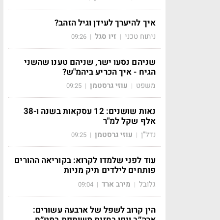
איך להיערך לעידן וגיל הזהב?
ניתוח טכני
זיו סגל
09:26
|
|
שניהם נסעו ישר, שניהם טענו שהשני
הגיח - איך הכריע ביהמ"ש?
משפט
עוזי גרסטמן
09:25
|
|
נאות שושנים: 12 עסקאות בשנה ו-38
אלף שקל למ"ר
נדל"ן
עוזי גרסטמן
09:25
|
|
עוד לפני שלמדו לקרוא: בקוריאה ההורים
פותחים לילדים תיק מניות
גלובל
מירב ארד
09:04
|
|
הין קרוב לשפל של ארבעה עשורים:
ארה״ב ויפן בחזית משותפת במט״ח