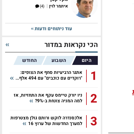
|
איתמר לוין
(4)
עוד ניתוחים ודעות
הכי נקראות במדור
היום
השבוע
החודש
1
אתגר הרביעיות סחף את הצופים:
"רוקדים עם כוכבים" עם 494 אלף...
2
ניו יורק טיימס עקף את התחזיות, אז
למה המניה צונחת ב-9%?
3
אלכסנדרה לוקש ורותם גולן מצטרפות
למערך החדשות של ערוץ 16