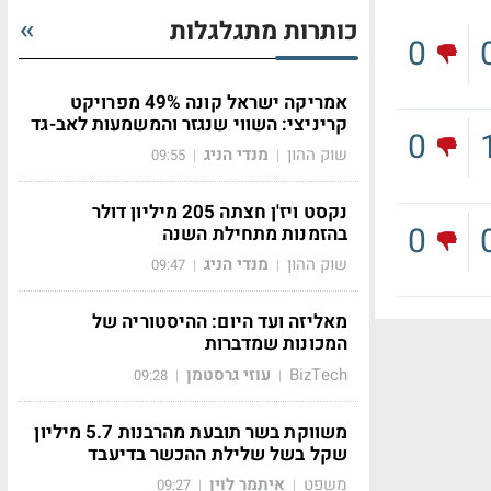
כותרות מתגלגלות
0
אמריקה ישראל קונה 49% מפרויקט
קריניצי: השווי שנגזר והמשמעות לאב-גד
0
שוק ההון
מנדי הניג
09:55
|
|
נקסט ויז'ן חצתה 205 מיליון דולר
0
בהזמנות מתחילת השנה
שוק ההון
מנדי הניג
09:47
|
|
מאליזה ועד היום: ההיסטוריה של
המכונות שמדברות
BizTech
עוזי גרסטמן
09:28
|
|
משווקת בשר תובעת מהרבנות 5.7 מיליון
שקל בשל שלילת ההכשר בדיעבד
משפט
איתמר לוין
09:27
|
|