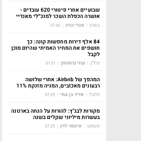
שבועיים אחרי פיטורי 620 עובדים -
אושרה הכפלת השכר למנכ״לי מאנדיי
בארץ
מנדי הניג
07:43
|
|
84 אלף דירות מחפשות קונה: כך
חושפים את המחיר האמיתי שהיזם מוכן
לקבל
נדל"ן
עוזי גרסטמן
07:31
|
|
המהפך של Airbnb: אחרי שלושה
רבעונים מאכזבים, המניה מזנקת 11%
גלובל
אדיר בן עמי
07:29
|
|
מקורות לבג"ץ: להורות על הנחה בארנונה
בעשרות מיליוני שקלים בשנה
משפט
איתמר לוין
07:25
|
|