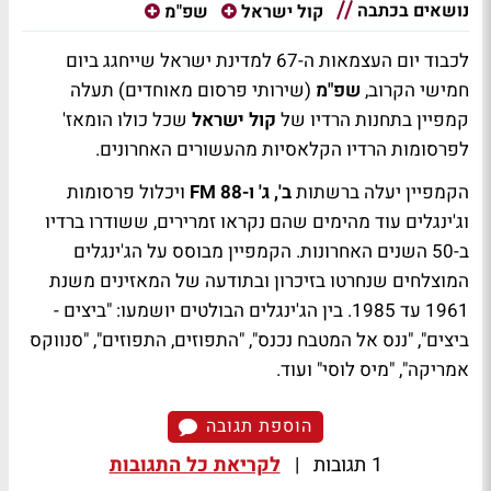
נושאים בכתבה
קול ישראל
שפ"מ
לכבוד יום העצמאות ה-67 למדינת ישראל שייחגג ביום
חמישי הקרוב,
שפ"מ
(שירותי פרסום מאוחדים) תעלה
קמפיין בתחנות הרדיו של
קול ישראל
שכל כולו הומאז'
לפרסומות הרדיו הקלאסיות מהעשורים האחרונים.
הקמפיין יעלה ברשתות
ב', ג' ו-88 FM
ויכלול פרסומות
וג'ינגלים עוד מהימים שהם נקראו זמרירים, ששודרו ברדיו
ב-50 השנים האחרונות. הקמפיין מבוסס על הג'ינגלים
המוצלחים שנחרטו בזיכרון ובתודעה של המאזינים משנת
1961 עד 1985. בין הג'ינגלים הבולטים יושמעו: "ביצים -
ביצים", "ננס אל המטבח נכנס", "התפוזים, התפוזים", "סנווקס
אמריקה", "מיס לוסי" ועוד.
הוספת תגובה
1 תגובות
|
לקריאת כל התגובות