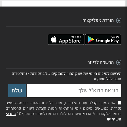
הורדת אפליקציה
הרשמה לדיוור
הירשם לסיכום היומי של שוק ההון ולמבזקים של ביזפורטל - ניוזלטרים
חובה לכל משקיע
אני מאשר קבלת שני ניוזלטרים, אשר כל אחד מהווה רשימת תפוצה
נפרדת, בנושאים סיכום יומי והתראות חמות וקבלת דיוורים פרסומיים
בדואר אלקטרוני ו/ או באמצעות הסלולר בהתאם למפורט בסעיף 10
בתנאי
השימוש