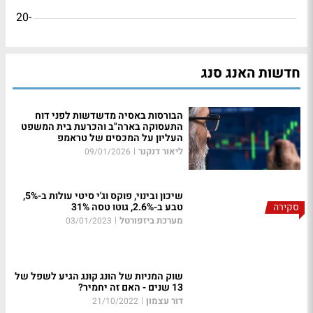
-20
חדשות האנג סנג
הבורסות באסיה מדשדשות לפני דוח
התעסוקה בארה"ב והכרעת בית המשפט
העליון על המכסים של טראמפ
ליאור דנקנר
|
09/01/2026
שיכון ובינוי, פוקס וג'י סיטי עולות ב-5%,
סקירה
טבע ב-2.6%, גוטו טסה 31%
מערכת ביזפורטל
|
03/01/2023
שוק המניות של הונג קונג הגיע לשפל של
13 שנים - האם זה יחמיר?
דור עצמון
|
21/10/2022