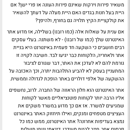
משאיר פירות וירקות שאינם פירות העונה או פרי ישן? אם
היית בעל חנות בגדים האם היית מעלה על דעתך להשאיר
את קולקציית הקיץ תלויה גם בחורף, ולהיפך?
אם ענית על שאלות אלה (כמו רובנו) בשלילה, אז מדוע אתר
האינטרנט שלך (כמו של רובנו) - לא משתנה. בעלי עסקים
רבים חושבים כי השקעה חד פעמית באינטרנט היא בניית
אתר ולאחריה, הלקוחות כבר יגיעו לבד. חשיבה לקויה זו
גורמת להם לא לעדכן את האתר, דבר שגורם לציבור
המתעניין בעסק לא להביע התלהבות יתרה, וכך האכזבה על
ההשקעה של אלפי דולרים באתר הופכת לגדולה וממשית.
אתר האינטרנט הוא חלון הראווה של החברה. לרוב, נחשפים
אליו הרבה יותר לקוחות פוטנציאליים מאשר לקוחות
שמגיעים למשרד. אז אם כך מדוע במשרד משקים את
העציצים מטפחים ומנקים, ואילו תיחזוק האתר באינטרנט
נמצא בעדיפות אחרונה? אתר האינטרנט, ממש כמו כל
פרסום אחר, חייב להיות מעודכן, דינאמי ונותן תועלות