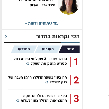
|
מירב ארד
(4)
עוד ניתוחים ודעות
הכי נקראות במדור
היום
השבוע
החודש
1
הדולר שוב ב-3 שקלים: השיא בוול
סטריט מחזק את השקל
2
מה צפוי בשער הדולר? הרמז העבה של
בנק ישראל
3
הירידה בשער הדולר מנותקת
מהמציאות; הדולר צפוי לעלות