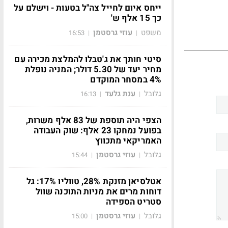
ייחס איום לחייל צה"ל בטעות - וישלם על
כך 15 אלף ש'
משפט
עוזי גרסטמן
16:53
|
|
סיטי חותך את ג'טבלו להמלצת מכירה עם
מחיר יעד של 5.30 דולר; המניה נופלת
4% במסחר המוקדם
גלובל
ענת גלעד
16:13
|
|
הצפי היה תוספת של 83 אלף משרות,
בפועל נמחקו 23 אלף: שוק העבודה
האמריקאי מתכווץ
גלובל
עוזי גרסטמן
15:44
|
|
אטלסיאן מזנקת 28%, טווליו 17%: גל
דוחות מרים את מניות התוכנה שוול
סטריט הספידה
גלובל
עוזי גרסטמן
15:00
|
|