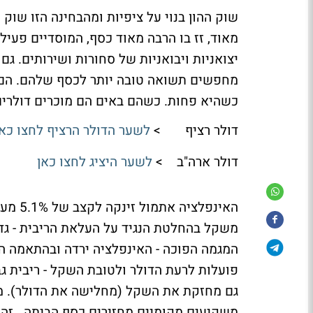
שוק ההון בנוי על ציפיות ומהבחינה הזו שוק
מאוד, זז בו הרבה מאוד כסף, המוסדיים פעילי
יצואניות ויבואניות של סחורות ושירותים. 
מחפשים תשואה טובה יותר לכסף שלהם. הם
כשהיא פחות. כשהם באים הם מוכרים דולרים 
דולר רציף >
לשער הדולר הרציף לחצו כאן
דולר ארה"ב >
לשער היציג לחצו כאן
האינפל
משקל בהחלטת הנגיד על העלאת הריבית - גדל
המגמה הפוכה - האינפלציה ירדה ובהתאמה ה
פועלות לרעת הדולר ולטובת השקל - ריבית ג
גם מחזקת את השקל (מחלישה את הדולר). מש
משקיעים מקומיים מחזירים כסף הביתה. זה ה