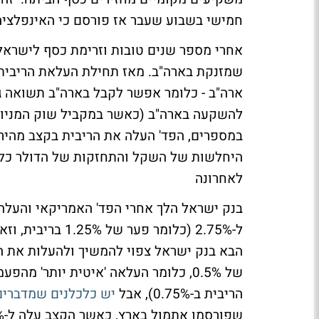
חמישי בשבוע שעבר אז פורסם כי האינפלציה
אחרי מספר שנים טובות וזרימת כסף לישראל
שמזנקת בארה"ב. מאז תחילת העלאת הריבית ב
ארה"ב - כלומר אפשר לקבל בארה"ב תשואה ג
להשקעה בארה"ב (כאשר במקביל שוק המניות נו
לאחרונה
בנק ישראל הלך אחרי הפד' האמריקאי והעלה 
הבא בנק ישראל צפוי להמשיך ולהעלות את הר
הריבית ב-0.75%), אבל
יש כלכלנים שמדברים על
שפורסמו אתמול בארץ, כאשר הקצב עלה ל-5.1% - להרחבה על נתוני האינפלציה