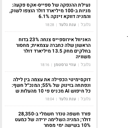
נעילת ההנפקה של ספייס-אקס פקעה:
מניות ב-100 מיליארד דולר הוצפו לשוק,
והמניה דווקא זינקה 6.1%
גלובל
ענת גלעד
18:28
|
|
האניוול אירוספייס צנחה 23% בדוח
הראשון שלה כחברה עצמאית; מחסור
בחלקים מחק 13.5 מיליארד דולר
משוויה
גלובל
עוזי גרסטמן
18:16
|
|
דוקסימיטי הכפילה את עצמה בין לילה
ונפתחה בזינוק של 55%; המנכ״ל חשף:
כל חיפוש AI מכניס פי 10 מהעלות ש
גלובל
ענת גלעד
18:04
|
|
פורד חשפה טנדר חשמלי ב-28,350
דולר; המניה השלימה ירידה של כמעט
10% בשישה ימי מסחר