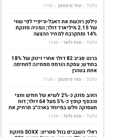
גלובל
עוזי גרסטמן
17:52
|
|
נילסן רוכשת את דאבל-וריפיי לפי שווי
של 2.15 מיליארד דולר; המניה מזנקת
14% ומתקרבת למחיר ההצעה
גלובל
ענת גלעד
17:44
|
|
ברנט סביב 82 דולר אחרי זינוק של 18%
בחודש; עסקת הורמוז ממתינה לחתימה
אחת בטהרן
גלובל
עוזי גרסטמן
17:35
|
|
הזהב מזנק כ-2% לשיא של חודש וחצי
והכסף קופץ כ-5% מעל 64 דולר; דוח
תעסוקה חלש במיוחד בארה״ב מרחיק את
גלובל
ענת גלעד
17:24
|
|
ראלי השבבים בוול סטריט: SOXX מזנקת