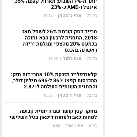
יותר מ-7% השבוע; מארוול קפצה 35%,
אינטל ו-AMD כ-23%
גלובל
עוזי גרסטמן
17:14
|
|
טרייד דסק קורסת 26% לשפל מאז
2018; התחזית לרבעון הבא נמוכה
בכמעט 20% מהצפי ומגלמת ירידה
ראשונה בהכנס
גלובל
ענת גלעד
17:03
|
|
קלאודפלייר מזנקת 10% אחרי דוח חזק:
ההכנסות קפצו 36% ל-696 מיליון דולר,
והתחזית השנתית הועלתה ל-2.87
גלובל
עוזי גרסטמן
16:58
|
|
מחקר קטן קושר שגרה יומית קבועה
לפחות כאב ולפחות דיכאון בגיל השלישי
מדע
מירב ארד
16:54
|
|