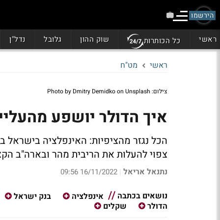
הירשמו
ראשי
שוק ההון
גלובל
נדל"ן
כל הכותרות
ראשי
מט"ח
צילום: Photo by Dmitry Demidko on Unsplash
איך הדולר יושפע מהעליי
הכל נגזר מהציפיות: האינפלציה בישראל ב
צפוי להעלות את הריבית מהר ובארה"ב הקצב
נתנאל אריאל
16/11/2022 09:56
|
נושאים בכתבה
אינפלציה
בנק ישראל
הדולר
שקלים