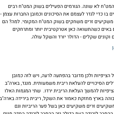
 המט"ח לא שונה. הגורמים הפעילים בשוק המט"ח רבים
ם בו כדי לגדר לעצמם את הסיכונים וכמובן החברות עצמן -
גם משקיעים זרים משחקים בשוק המט"ח המקומי. למה? הם
 באים כשהתשואה כאן אטרקטיבית יותר ומתרחקים
וקונים שקלים - הדולר יורד והשקל עולה.
ציה אתמול זינקה לקצב של 5.1% מעל הציפיות ולכן מדובר בהפתעה לרעה, ויש לזה כמובן
ים הסיכויים להעלאת ריבית משמעותית. מנגד, בארה"ב
ציפיות להמשך העלאת הריבית ירדו. שתי המגמות האלו
בוהה בארץ מחזקת כאמור את השקל, ריבית בירידה בארה"ב
קיעים זרים משקיעים כאן בשל פער הריביות וגם
הסבר לירידה כעת בדולר וזה ההסבר לירידה החדה מיום