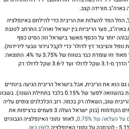
 בארה"ב מורידה קצב.
, החל הפד להעלות את הריבית כדי להילחם באינפלציה
ארה"ב, פער הריביות בין ישראל וארה"ב התרחב לטובת
בוהה יותר על הכסף מאשר בישראל וזה הסיט כסף
פל והציבור 'רץ לדולר' כדי לקבל גידור טבעי לירידות).
במספרים, הפד' העלה את הריבית בקצב מהיר מאוד וזו עומדת כבר בטווח של 3.75% עד 4%. התוצאה:
היחלשות של השקל והתחזקות של הדולר כל הדרך מ-3.1 שקל לדולר ועד ל-3.6 שקל לדולר רק
גם הוא את הריבית, אבל בישראל הריבית הגיעה בינתיים
ל-2.75% (כלומר פער של 1.25% בריבית, וזאת בהשוואה לפער של 0.15% בלבד בתחילת השנה). בשבו
יבית שוב, השאלה רק בכמה. רוב הכלכלנים צופים עליה
של 0.5%, כלומר העלאה 'איטית יותר' מהפעמים הקודמות (בנק ישראל העלה 3 פעמים ברציפות את
 העלאה של 0.75%
, לאחר נתוני האינפלציה הגבוהים
לחצו כאן
.