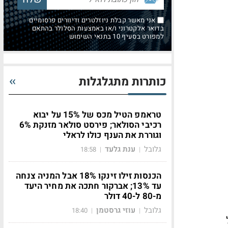
אני מאשר קבלת ניוזלטרים ודיוורים פרסומיים
בדואר אלקטרוני ו/או באמצעות הסלולר בהתאם
למפורט בסעיף 10 בתנאי השימוש
כותרות מתגלגלות
טראמפ הטיל מכס של 15% על יבוא
רכיבי הסולאר; פירסט סולאר מזנקת 6%
וגוררת את הענף כולו לראלי
גלובל
ענת גלעד
18:58
|
|
הכנסות זילו זינקו 18% אבל המניה צנחה
עד 13%; אברקור חתכה את מחיר היעד
מ-80 ל-40 דולר
גלובל
עוזי גרסטמן
18:40
|
|