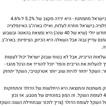
בחודשים האחרונים היה נדמה שהאינפלציה בישראל מתמתנת - היא ירדה מקצב של 5.2% ל-4.6%
ציה בישראל חוזרת לעלות, ואילו בארה"ב האינפלציה
נמצאת בירידה. לאחר שכבר הגיעה ל-9.1% בחודש יולי (שיא של 40 שנה) היא נמצאת בהאטה ובשבוע
אמנם עדיין גבוה אבל השאלה היא הכיוון, הציפיות: בארה"ב
ה.
לאות הריבית, אבל לא בטוח שבנק ישראל יכול לעשות
להעלות את הריבית והפד' יוכל להוריד את הרגל מהגז -
מר: השקל יחזור להיות שוב יותר אטרקטיבי, השקל יתחזק
וק משתנות והתוצאה היא היחלשות של הדולר והתחזקות
של השקל. בשבוע האחרון הדולר נופל ב-4.4% לעומת השקל. זה המון במונחים של מטבע. אז נכון
ל השקל לעומת הדולר (צריך לזכור שבתחילת השנה השקל