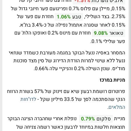
חזרה עם פער חיובי קל של
אלביט מערכות
-1.51%
0.15%, מיילן עם פלוס 0.7% ופריגועם פער חיובי גדול של
2.75%. בצד השלילי,
חוזרת עם פער של
טבע
1.06%
0.15% לאחר שסגרה אתמול נפילה של כ-3.4% בת"א.
חוזרת עם מינוס 0.2% ואופקו הלת' עם
טאואר
9.08%
פער שלילי 0.1%.
המסחר באסיה ננעל הבוקר במגמה מעורבת כשמדד שנחאי
ננעל ללא שינוי למרות הורדת הדירוג של סין מצד סוכנות
מוד'יס. שנזן השילה 0.2% והניקיי עלה 0.66%.
מניות במרכז
פרוטרום רושמת רבעון שיא עם זינוק של 57% בשורת הרווח
הנקי שהסתכמה לסך של 33.5 מיליון שקל -
לדו"חות
המלאים
.
מניית
נופלת אחרי שחהברה הציגה הבוקר
סלקום
0.79%
תוצאות חלשות במיוחד לרבעון כאשר רשמה צניחה של