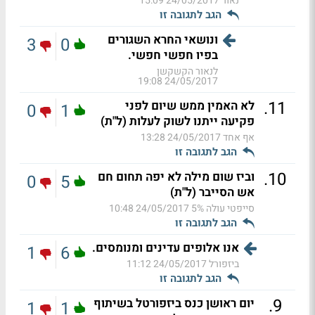
נאור
24/05/2017 15:09
הגב לתגובה זו
ונושאי החרא השגורים
3
0
בפיו חפשי חפשי.
לנאור הקשקשן
24/05/2017 19:08
.
11
לא האמין ממש שיום לפני
0
1
פקיעה ייתנו לשוק לעלות (ל"ת)
אף אחד
24/05/2017 13:28
הגב לתגובה זו
.
10
וביז שום מילה לא יפה תחום חם
0
5
אש הסייבר (ל"ת)
סייפטי עולה 5%
24/05/2017 10:48
הגב לתגובה זו
אנו אלופים עדינים ומנומסים.
1
6
ביזפורל
24/05/2017 11:12
הגב לתגובה זו
.
9
יום ראושן כנס ביזפורטל בשיתוף
1
1