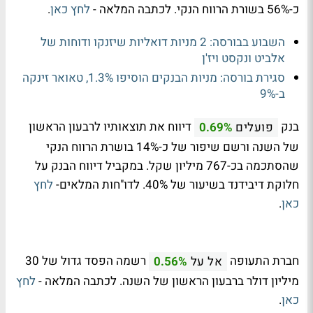
כ-56% בשורת הרווח הנקי. לכתבה המלאה -
לחץ כאן
.
השבוע בבורסה: 2 מניות דואליות שיזנקו ודוחות של
אלביט ונקסט ויז'ן
סגירת בורסה: מניות הבנקים הוסיפו 1.3%, טאואר זינקה
ב-9%
בנק
דיווח את תוצאותיו לרבעון הראשון
פועלים
0.69%
של השנה ורשם שיפור של כ-14% בושרת הרווח הנקי
שהסתכמה בכ-767 מיליון שקל. במקביל דיווח הבנק על
חלוקת דיבידנד בשיעור של 40%. לדו"חות המלאים-
לחץ
כאן
.
חברת התעופה
רשמה הפסד גדול של 30
אל על
0.56%
מיליון דולר ברבעון הראשון של השנה. לכתבה המלאה -
לחץ
כאן
.