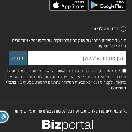
הרשמה לדיוור
הירשם לסיכום היומי של שוק ההון ולמבזקים של ביזפורטל - ניוזלטרים
חובה לכל משקיע
אני מאשר קבלת שני ניוזלטרים, אשר כל אחד מהווה רשימת תפוצה
נפרדת, בנושאים סיכום יומי והתראות חמות וקבלת דיוורים פרסומיים
בדואר אלקטרוני ו/ או באמצעות הסלולר בהתאם למפורט בסעיף 10
בתנאי
השימוש
כל הזכויות שמורות לחברת ביזפורטל תקשורת בע"מ ©
|
תנאי שימוש