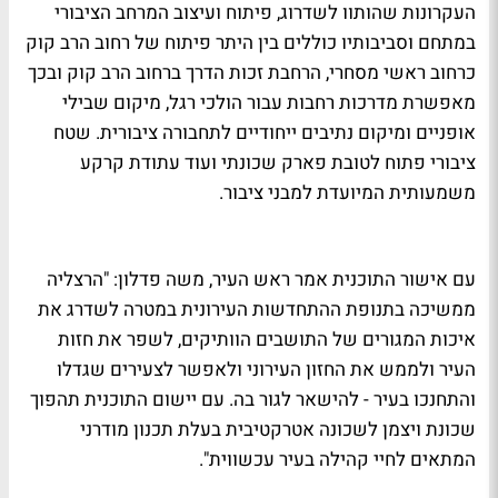
העקרונות שהותוו לשדרוג, פיתוח ועיצוב המרחב הציבורי
במתחם וסביבותיו כוללים בין היתר פיתוח של רחוב הרב קוק
כרחוב ראשי מסחרי, הרחבת זכות הדרך ברחוב הרב קוק ובכך
מאפשרת מדרכות רחבות עבור הולכי רגל, מיקום שבילי
אופניים ומיקום נתיבים ייחודיים לתחבורה ציבורית. שטח
ציבורי פתוח לטובת פארק שכונתי ועוד עתודת קרקע
משמעותית המיועדת למבני ציבור.
עם אישור התוכנית אמר ראש העיר, משה פדלון: "הרצליה
ממשיכה בתנופת ההתחדשות העירונית במטרה לשדרג את
איכות המגורים של התושבים הוותיקים, לשפר את חזות
העיר ולממש את החזון העירוני ולאפשר לצעירים שגדלו
והתחנכו בעיר - להישאר לגור בה. עם יישום התוכנית תהפוך
שכונת ויצמן לשכונה אטרקטיבית בעלת תכנון מודרני
המתאים לחיי קהילה בעיר עכשווית".