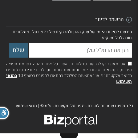
הרשמה לדיוור
הירשם לסיכום היומי של שוק ההון ולמבזקים של ביזפורטל - ניוזלטרים
חובה לכל משקיע
אני מאשר קבלת שני ניוזלטרים, אשר כל אחד מהווה רשימת תפוצה
נפרדת, בנושאים סיכום יומי והתראות חמות וקבלת דיוורים פרסומיים
בדואר אלקטרוני ו/ או באמצעות הסלולר בהתאם למפורט בסעיף 10
בתנאי
השימוש
כל הזכויות שמורות לחברת ביזפורטל תקשורת בע"מ ©
|
תנאי שימוש