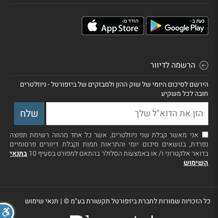
הרשמה לדיוור
הירשם לסיכום היומי של שוק ההון ולמבזקים של ביזפורטל - ניוזלטרים
חובה לכל משקיע
אני מאשר קבלת שני ניוזלטרים, אשר כל אחד מהווה רשימת תפוצה
נפרדת, בנושאים סיכום יומי והתראות חמות וקבלת דיוורים פרסומיים
בדואר אלקטרוני ו/ או באמצעות הסלולר בהתאם למפורט בסעיף 10
בתנאי
השימוש
כל הזכויות שמורות לחברת ביזפורטל תקשורת בע"מ ©
|
תנאי שימוש