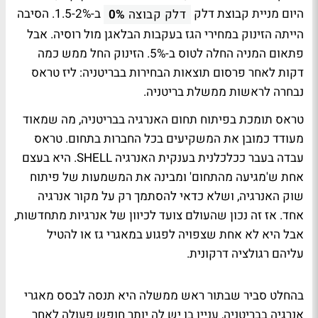
היום מניית קבוצת דלק
ב-1.5-2%. הסיבה
דלק קבוצה
0%
הייתה הזינוק במחירי הגז בעקבות הבלאגן מול רוסיה. אבל
פתאום המניה החלה לטוס ב-5%. הזינוק החל ממש כמה
דקות לאחר פרסום תוצאות הבחירות בבריטניה: ליז טראס
נבחרה לראשות ממשלת בריטניה.
טראס תומכת בפיתוח תחום האנרגיה בבריטניה, מה שמאוד
מעודד כמובן את המשקיעים בכל החברות בתחום. טראס
עבדה בעבר ככלכלנית בענקית האנרגיה SHELL. היא בעצם
אחת ש'מגיעה מהתחום' ומבינה את המשמעות של פיתוח
שוק האנרגיה, ושלא כדאי להסתמך רק על מקור אנרגיה
אחד. אז זה נכון שהעולם צועד לכיוון של אנרגיות מתחדשות,
אבל היא לא אחת שצפויה לפגוע במאגרי גז או להטיל
עליהם רגולציה דרקונית.
בהחלט סביר שבתור ראש ממשלה היא תנסה לבסס מאגרי
אנרגיה בבריטניה, עניין בו יש לה יותר חופש פעולה לאחר