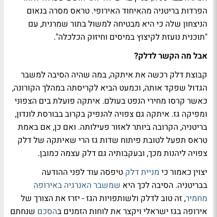
הפרדות בריטניה מהאיחוד האירופי. טראס מסרה בנאום
הניצחון שלה כי היא מבטיחה למשול בתור שמרנית, עם
"תוכנית נועזת לקיצוץ במיסים וחיזוק הכלכלה".
אבל מה הקשר לדלק?
קבוצת דלק רכשה את איתקה, במה שהיה הסיבה למשבר
הגדול שפקד אותה, וכמעט הביא לקריסתה במהלך הקורונה,
כאשר קרסו מחירי הנפט בעולם. איתקה פועלת בים הצפוני
ומפיקה גז. איתקה גם צפויה להנפיק בקרוב בבורסת לונדון,
בריטניה, הקרובה ביותר לאזור פעילותה. ואם כן, אם באמת
טראס תפעל לטובת פיתוח שדות גז הרי שאיתקה של דלק
צפויה ליהנות מכך, ובעקבותיה גם דלק עצמה כמובן.
יצוין כאמור כי
מניית דלק
טיפסה עוד לפני ההודעה
בבריטניה. הסיבה לכך היא
שמשבר האנרגיה באירופה
מחמיר
, זה טוב לדלק ולשותפויות הגז - יזרז את הצורך של
אירופה בגז ישראלי ויקצר את לוחות הזמנים ב
הסכם
שנחתם