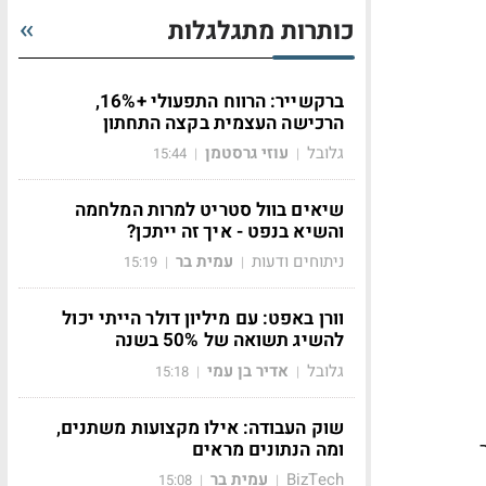
כותרות מתגלגלות
ברקשייר: הרווח התפעולי +16%,
הרכישה העצמית בקצה התחתון
גלובל
עוזי גרסטמן
15:44
|
|
שיאים בוול סטריט למרות המלחמה
והשיא בנפט - איך זה ייתכן?
ניתוחים ודעות
עמית בר
15:19
|
|
וורן באפט: עם מיליון דולר הייתי יכול
להשיג תשואה של 50% בשנה
גלובל
אדיר בן עמי
15:18
|
|
שוק העבודה: אילו מקצועות משתנים,
ומה הנתונים מראים
BizTech
עמית בר
15:08
|
|