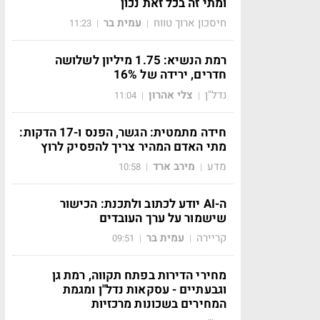
ומתי זה בכל זאת נכון
חיסכון ארוך טווח
עמית בר
11:23
|
|
רמת הנשיא: 1.75 מיליון לשלושה
חדרים, ירידה של 16%
נדל"ן
צלי אהרון
11:04
|
|
חידה מתמטית: הגשר, הפנס ו-17 הדקות:
מתי האדם המהיר צריך להפסיק לרוץ
מדע
מירב ארד
10:58
|
|
ה-AI יודע לכתוב ולתכנת: הכישור
שישמור על ערך העובדים
קריירה
עמית בר
09:51
|
|
מחירי הדירות בפתח תקווה, רמת גן
וגבעתיים - עסקאות נדל"ן ומגמת
המחירים בשכונות מרכזיות