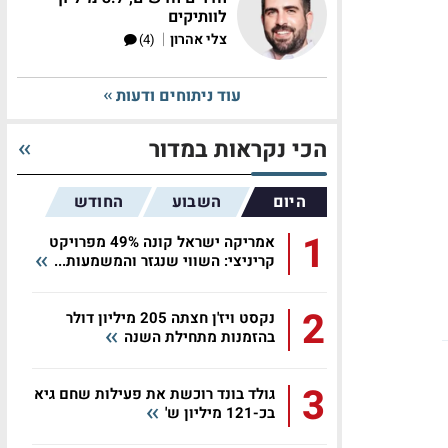
לוותיקים
|
צלי אהרון
(4)
עוד ניתוחים ודעות
הכי נקראות במדור
היום
השבוע
החודש
1
אמריקה ישראל קונה 49% מפרויקט
קריניצי: השווי שנגזר והמשמעות...
2
נקסט ויז'ן חצתה 205 מיליון דולר
בהזמנות מתחילת השנה
3
גולד בונד רוכשת את פעילות שחם גיא
בכ-121 מיליון ש'