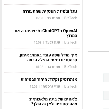
גוגל וג'מיני: הענקית שהתעוררה
BizTech
עמית בר
15:08
|
|
OpenAI ו-ChatGPT: מי שפתחה את
המרוץ
BizTech
ענת גלעד
15:08
|
|
איך מודל שפה עובד באמת: אימון,
פרמטרים וחיזוי המילה הבאה
BizTech
עמית בר
15:02
|
|
אנתרופיק וקלוד: הימור הבטיחות
BizTech
עוזי גרסטמן
15:02
|
|
צ'אטים של בינה מלאכותית:
מההיסטוריה ולאן זה הולך?