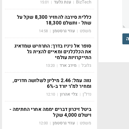
BizTech
ענת גלעד
15:01
|
|
כללית סירבה להחזיר 8,300 שקל על
שתל - ותשלם 18,300
משפט
עוזי גרסטמן
14:58
|
|
ה
סופר אל ניניו בדרך: התרחיש שמדאיג
את הכלכלנים ומאיים להצית גל
התייקרויות עולמי
גלובל
מירב ארד
13:20
|
|
נווה עמל: 2.46 מיליון לשלושה חדרים,
ומחיר למ"ר יורד ב-6%
נדל"ן
צלי אהרון
12:10
|
|
ביטל זיכרון דברים יממה אחרי החתימה -
וישלם 4,000 שקל
משפט
עוזי גרסטמן
12:00
|
|