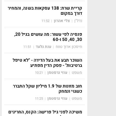
קריית שרת: 138 עסקאות בשנה, והמחיר
דורך במקום
נדל"ן
צלי אהרון
11:52
|
|
פנסיה לפי עשור: מה עושים בגיל 20,
30, 40, 50 ו-60
חיסכון ארוך טווח
ענת גלעד
11:51
|
|
השוכר תבע את בעל הדירה - "לא טיפל
ברטיבות" - פסק הדין מפתיע
משפט
עוזי גרסטמן
10:21
|
|
חוב מזונות של 1.9 מיליון שקל התברר
כשגוי ונמחק
משפט
עוזי גרסטמן
11:25
|
|
משיכה לפני גיל פרישה: הקנס, החריגים