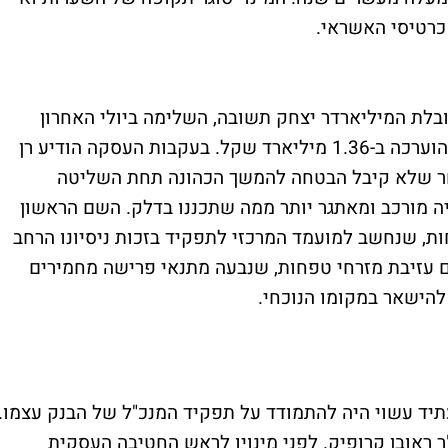
כרטיסי האשראי.
בלת המיליארדר יצחק תשובה, השלימה ביולי האחרון
רכישה של 40% ממניות ישראכרט בעסקה שהוערכה ב-1.36 מיליארד שקל. בעקבות העסקה הודיע רן
אחר שלא קיבל הבטחה להמשך הכהונה תחת השליטה
 מורכב ומאתגר יותר ממה שתכננו בדלק. השם הראשון
ת, שנחשב למועמד המרכזי לתפקיד בזכות ניסיונו הרחב
ם עזיבת מזרחי טפחות, שנבעה מתנאי פרישה מחמירים
להישאר במקומו הנוכחי.
תיד עשוי היה להתמודד על תפקיד המנכ"ל של הבנק עצמו.
ר ראובן קרופיק. לפני מינויו לראש החטיבה העסקית