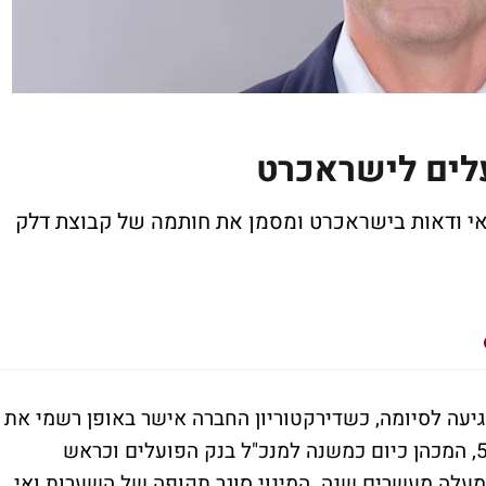
עלים לישראכרט
אי ודאות בישראכרט ומסמן את חותמה של קבוצת דלק
עה לסיומה, כשדירקטוריון החברה אישר באופן רשמי את
מינויו של איתמר פורמן לתפקיד. פורמן, בן 52, המכהן כיום כמשנה למנכ"ל בנק הפועלים וכראש
מעלה מעשרים שנה. המינוי סוגר תקופה של השערות ואי