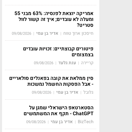
אמריקה יוצאת לפנסיה: 63% מבני 55
ומעלה לא עובדים; איך זה קשור לוול
סטריט?
חיסכון ארוך טווח
אדיר בן עמי
09/08/2026
|
|
פיטורים קבוצתיים: זכויות עובדים
בצמצומים
קריירה
ענת גלעד
09/08/2026
|
|
סין ממלאת את קובה בפאנלים סולאריים
- אבל הפסקות החשמל נמשכות
גלובל
אדיר בן עמי
09/08/2026
|
|
הסטארטאפ הישראלי שמגן על
ChatGPT - תקף את המשתמשים
BizTech
אדיר בן עמי
09/08/2026
|
|