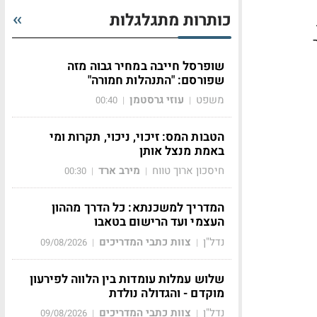
כותרות מתגלגלות
שופרסל חייבה במחיר גבוה מזה
שפורסם: "התנהלות חמורה"
משפט
עוזי גרסטמן
00:40
|
|
הטבות המס: זיכוי, ניכוי, תקרות ומי
באמת מנצל אותן
חיסכון ארוך טווח
מירב ארד
00:30
|
|
המדריך למשכנתא: כל הדרך מההון
העצמי ועד הרישום בטאבו
נדל"ן
צוות כתבי המדריכים
09/08/2026
|
|
שלוש עמלות עומדות בין הלווה לפירעון
מוקדם - והגדולה נולדת
נדל"ן
צוות כתבי המדריכים
09/08/2026
|
|