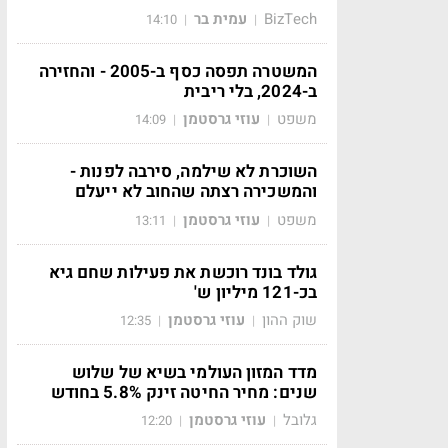
BizTech
עמית בר
14:10
|
|
המשטרה תפסה כסף ב-2005 - והחזירה
ב-2024, בלי ריבית
משפט
עוזי גרסטמן
14:09
|
|
השוכרת לא שילמה, סירבה לפנות -
והמשכירה רצתה שהחוב לא ייעלם
משפט
עוזי גרסטמן
13:11
|
|
גולד בונד רוכשת את פעילות שחם גיא
בכ-121 מיליון ש'
שוק ההון
עוזי גרסטמן
12:35
|
|
מדד המזון העולמי בשיא של שלוש
שנים: מחיר החיטה זינק 5.8% בחודש
גלובל
עוזי גרסטמן
12:20
|
|