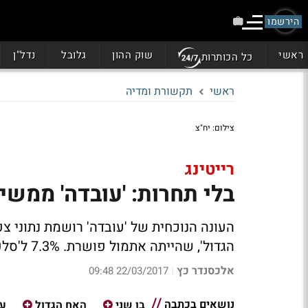
הירשמו
ראשי
שוק ההון
גלובל
נדל"ן
כל הכותרות
ראשי
תקשורת ומדיה
צילום: יח"צ
רייטינג
בלי תחרות: 'עובדה' ממשיכה
העונה הנוכחית של 'עובדה' רושמת נתוני צפ
הגדול', שהייתה אתמול פושרת. 7.3% ל'סלפי', 2.3% ל'פוליטיקה'
אלכסנדר כץ
22/03/2017 09:48
|
נושאים בכתבה
בן שני
האח הגדול
עו