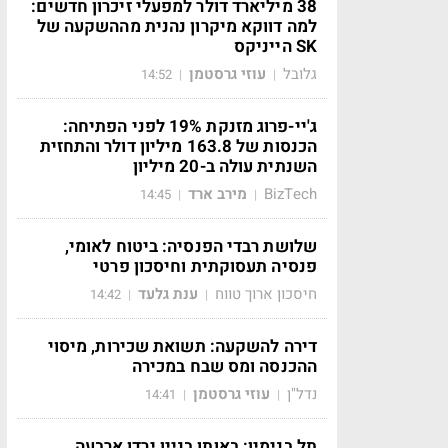
38 מיליארד דולר למפעלי זיכרון חדשים:
למה דווקא מיקרון נהנית מההשקעה של
SK הייניקס
גלובל
עוזי גרסטמן
14:52
|
|
ג'יי-פרוג מזנקת 19% לפני הפתיחה:
הכנסות של 163.8 מיליון דולר והתחזית
השנתית עולה ב-20 מיליון
BizTech
מירב ארד
14:45
|
|
שלושת רבדי הפנסיה: ביטוח לאומי,
פנסיה תעסוקתית וחיסכון פרטי
חיסכון ארוך טווח
ענת גלעד
14:42
|
|
דירה להשקעה: תשואת שכירות, מיסוי
ההכנסה ומס שבח במכירה
נדל"ן
עוזי גרסטמן
14:41
|
|
תל בנימין: באותו בניין ירדו ארבעה