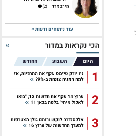
|
מירב ארד
(2)
עוד ניתוחים ודעות
ל
הכי נקראות במדור
היום
השבוע
החודש
1
ניו יורק טיימס עקף את התחזיות, אז
למה המניה צונחת ב-9%?
2
ערוץ 14 עקף את חדשות 13; "בואו
לאכול איתי" בלטה בכאן 11
3
אלכסנדרה לוקש ורותם גולן מצטרפות
למערך החדשות של ערוץ 16