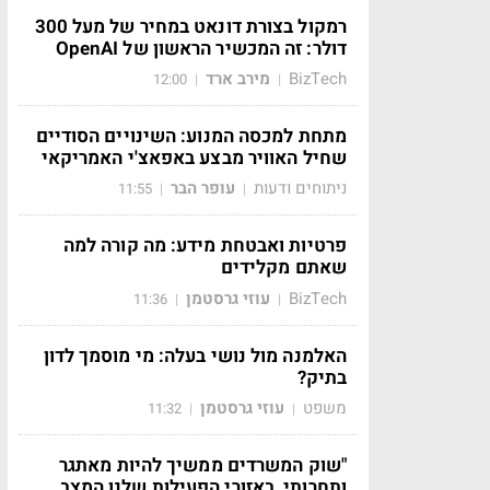
רמקול בצורת דונאט במחיר של מעל 300
דולר: זה המכשיר הראשון של OpenAI
BizTech
מירב ארד
12:00
|
|
מתחת למכסה המנוע: השינויים הסודיים
שחיל האוויר מבצע באפאצ'י האמריקאי
ניתוחים ודעות
עופר הבר
11:55
|
|
פרטיות ואבטחת מידע: מה קורה למה
שאתם מקלידים
BizTech
עוזי גרסטמן
11:36
|
|
האלמנה מול נושי בעלה: מי מוסמך לדון
בתיק?
משפט
עוזי גרסטמן
11:32
|
|
"שוק המשרדים ממשיך להיות מאתגר
ותחרותי, באזורי הפעילות שלנו המצב