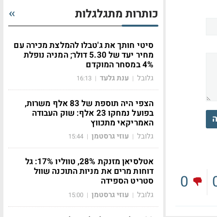
כותרות מתגלגלות
סיטי חותך את ג'טבלו להמלצת מכירה עם
מחיר יעד של 5.30 דולר; המניה נופלת
4% במסחר המוקדם
גלובל
ענת גלעד
16:13
|
|
הצפי היה תוספת של 83 אלף משרות,
בפועל נמחקו 23 אלף: שוק העבודה
ה
האמריקאי מתכווץ
גלובל
עוזי גרסטמן
15:44
|
|
אטלסיאן מזנקת 28%, טווליו 17%: גל
דוחות מרים את מניות התוכנה שוול
0
סטריט הספידה
גלובל
עוזי גרסטמן
15:00
|
|