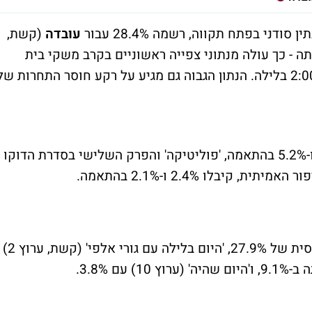
ודני בפתח תקווה, רשמה 28.4% עבור
עובדה
(קשת,
ינתה - כך עולה מנתוני צפייה ראשוניים בקרב משקי בית
באוכלוסייה היהודית, כולל צפייה נדחית עד 2:00 בלילה. הנתון הגבוה גם מגיע על רקע חוסר התחרות ש
'סלפי' ו'רפי אינטימי' (ערוץ 10) קיבלו 7.3% ו-5.2% בהתאמה, 'פוליטיקה' והפרק השלישי בסדרת הדוקו
(קשת, ערוץ 2) עם נתון פושר יחסית של 27.9%, 'היום בלילה עם גורי אלפי' (קשת, ערוץ 2)