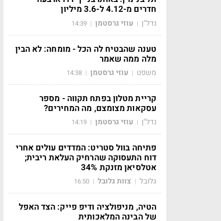
חדרים מ-4.12 ל-3.6 מיליון
נדל"ן
עוזי גרסטמן
14:39
|
|
טענה שהבטיח לה הכל - מומחה: לא הבין
מלה ממה שאמר
משפט
עוזי גרסטמן
14:38
|
|
קריית מטלון בפתח תקווה - מספר
עסקאות מצומצם, מה המחירים?
נדל"ן
עוזי גרסטמן
14:19
|
|
פתיחה בוול סטריט: המדדים עולים אחרי
דוח התעסוקה שהרחיק העלאת ריבית;
אטלסיאן מזנקת 34%
גלובל
צוות גלובל
16:50
|
|
הטיה, מניפולציה ודיפ פייק: הצד האפל
של הבינה המלאכותית