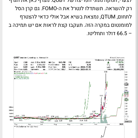
לצערי, חמקה ממני הפריצה של QUBT. מצרף כאן את הגרף
רק להשראה. תשתדלו לנטרל את ה-FOMO. גם קרן הסל
לתחום, QTUM, נמצאת בשיא אבל אולי כדאי להצטרף
למומנטום במקרה הזה. תעקבו קצת לראות אם יש תמיכה ב
– 66.5 דולר ותחליטו.