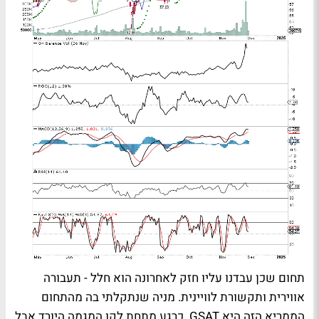
תחום שכן עבדנו עליו חזק לאחרונה הוא חלל - תעבורה
אווירית ותקשורת לוויינית. מניה שנתקלתי בה מהתחום
הממריא הזה היא GSAT. כרגע מתחת לקו המגמה היורד אבל