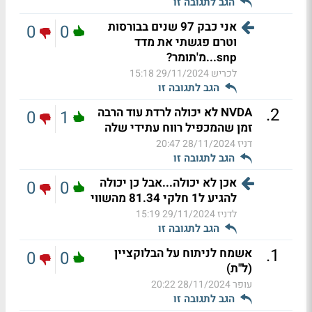
הגב לתגובה זו
אני כבק 97 שנים בבורסות
0
0
וטרם פגשתי את מדד
snp...מ'תומר?
לכריש
29/11/2024 15:18
הגב לתגובה זו
.
2
NVDA לא יכולה לרדת עוד הרבה
0
1
זמן שהמכפיל רווח עתידי שלה
דניז
28/11/2024 20:47
הגב לתגובה זו
אכן לא יכולה...אבל כן יכולה
0
0
להגיע ל1 חלקי 81.34 מהשווי
לדניז
29/11/2024 15:19
הגב לתגובה זו
.
1
אשמח לניתוח על הבלוקציין
0
0
(ל"ת)
עופר
28/11/2024 20:22
הגב לתגובה זו