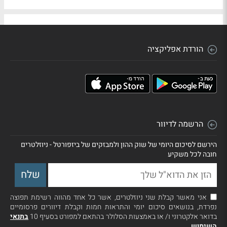
הורדת אפליקציה
הרשמה לדיוור
הירשם לסיכום היומי של שוק ההון ולמבזקים של ביזפורטל - ניוזלטרים
חובה לכל משקיע
אני מאשר קבלת שני ניוזלטרים, אשר כל אחד מהווה רשימת תפוצה
נפרדת, בנושאים סיכום יומי והתראות חמות וקבלת דיוורים פרסומיים
בדואר אלקטרוני ו/ או באמצעות הסלולר בהתאם למפורט בסעיף 10
בתנאי
השימוש