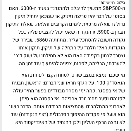
צילום: רוי שיינמן
ה-S&P500 ממשיך להיבלם ולהתנדנד באזור ה-6000. האם
בסופו של דבר יהיו פריצה וזינוק, או שמכאן יתחיל תיקון
גדול זו שאלה מרכזית לימים הקרובים והלאה. שאלת התיקון
תבחן ב-5900. זו הנקודה שאני יכול להצביע עליה כעל
נקודה חשובה להסתכל עליה. מתחתיה 5860. שבירה של
הנקודות האלו תלמד על התחלה של תיקון, תיקון אותו
נצטרך לבחון בקפידה האם הוא לא תחילתו של שוק דובי.
להערכתי, הבלימה, לפחות, צפויה להימשך עוד זמן מה.
מי שכבר נמצא במצב שורט, לטווח הקצר לפחות, הוא
הנאסד״ק 100. על הגרף תראו שני דברים: הראשון, תבנית
של אי בפסגה. כמה ימי מסחר מבודדים בפער מחיר עולה
לפניהם ופער מחיר יורד אחריהם. אי בפסגה הוא סימן
לאחרוני המתלהבים שהמציאות מבודדת אותם. הדבר השני
הוא שעל פי פקודת ההיפוך הפרבולית (רצף הנקודות) עוד
לא נחצה הרצף העליון ולכן ההנחיה של האינדיקטור היא
שורט.