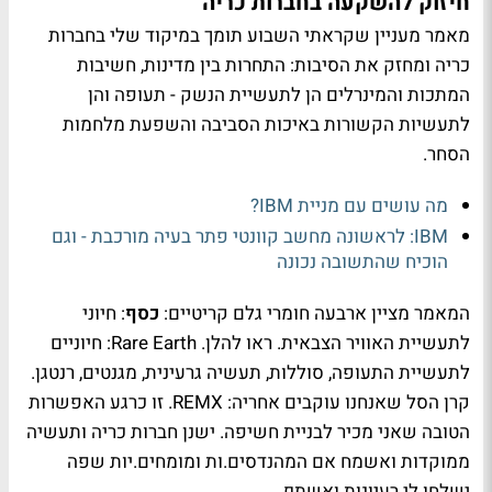
חיזוק להשקעה בחברות כריה
מאמר מעניין שקראתי השבוע תומך במיקוד שלי בחברות
כריה ומחזק את הסיבות: התחרות בין מדינות, חשיבות
המתכות והמינרלים הן לתעשיית הנשק - תעופה והן
לתעשיות הקשורות באיכות הסביבה והשפעת מלחמות
הסחר.
מה עושים עם מניית IBM?
IBM: לראשונה מחשב קוונטי פתר בעיה מורכבת - וגם
הוכיח שהתשובה נכונה
המאמר מציין ארבעה חומרי גלם קריטיים:
כסף
: חיוני
לתעשיית האוויר הצבאית. ראו להלן. Rare Earth: חיוניים
לתעשיית התעופה, סוללות, תעשיה גרעינית, מגנטים, רנטגן.
קרן הסל שאנחנו עוקבים אחריה: REMX. זו כרגע האפשרות
הטובה שאני מכיר לבניית חשיפה. ישנן חברות כריה ותעשיה
ממוקדות ואשמח אם המהנדסים.ות ומומחים.יות שפה
ישלחו לי רעיונות ואשתף.