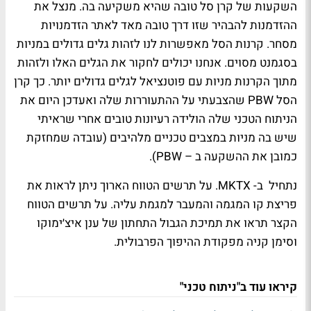
השקעות של קרן סל טובה שהיא משקיעה בה. מנצל את
ההזדמנות להבהיר שזו דרך טובה מאד לאתר הזדמנויות
מסחר. קרנות הסל מאפשרות לנו לזהות גלים גדולים במניות
בסגמנט מסוים. אנחנו יכולים לחקור את הגלים האלו ולזהות
מתוך הקרנות מניות עם פוטנציאל לגלים גדולים יותר. כך קרן
הסל PBW שהצבעתי על ההתעוררות שלה ואעדכן היום את
הניתוח הטכני שלה הולידה רעיונות טובים אחרי שראיתי
שיש בה מניות במצבים טכניים מלהיבים (עובדה שמחזקת
כמובן את ההשקעה ב – PBW).
נתחיל ב- MKTX. על תרשים הטווח הארוך ניתן לראות את
פריצת קו המגמה והמעבר למגמת עליה. על תרשים הטווח
הקצר תראו את תמיכת הגבול התחתון של ענן איצ׳ימוקו
וסימן קניה מפקודת ההיפוך הפרבולית.
קיראו עוד ב"ניתוח טכני"