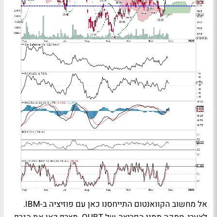
אל מחשוב הקוואנטום התייחסנו כאן עם פוזיציה ב-IBM.