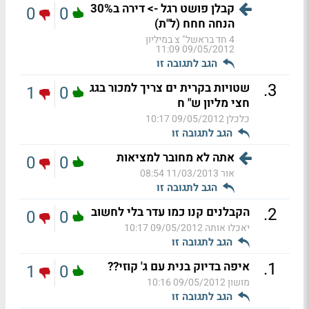
קבלן פושט רגל -> דירה ב30%
0
0
הנחה חחח (ל"ת)
4 חד בראשל" צ במיליון
09/05/2012 11:09
הגב לתגובה זו
.
3
שטויות בקרית ים צריך למכור בגג
1
0
חצי מליון ש" ח
כלכלן
09/05/2012 10:17
הגב לתגובה זו
אתה לא מחובר למציאות
0
0
אור
11/03/2013 08:54
הגב לתגובה זו
.
2
הקבלנים קנו כמו עדר בלי לחשוב
0
0
יאכלו אותה
09/05/2012 10:17
הגב לתגובה זו
.
1
איפה בדיוק בנית עם ג' קוזי??
1
0
מושון
09/05/2012 10:16
הגב לתגובה זו