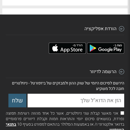
הורדת אפליקציה
הרשמה לדיוור
הירשם לסיכום היומי של שוק ההון ולמבזקים של ביזפורטל - ניוזלטרים
חובה לכל משקיע
אני מאשר קבלת שני ניוזלטרים, אשר כל אחד מהווה רשימת תפוצה
נפרדת, בנושאים סיכום יומי והתראות חמות וקבלת דיוורים פרסומיים
בדואר אלקטרוני ו/ או באמצעות הסלולר בהתאם למפורט בסעיף 10
בתנאי
השימוש