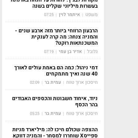
בעשרות מיליוני שקלים בשנה
משפט
איתמר לוין
07:25
|
|
הרבעון הרווחי ביותר מזה ארבע שנים -
והמניה צנחה: מה קרה לענקית
המשכנתאות רוקט?
גלובל
אדיר בן עמי
07:19
|
|
דמי ניהול: כמה הם באמת עולים לאורך
40 שנה ואיך מתמקחים
חיסכון ארוך טווח
עמית בר
02:09
|
|
ניוד, איחוד חשבונות והכספים האבודים
בהר הכסף
חיסכון ארוך טווח
עמית בר
05:25
|
|
ההצפה שכולם חיכו לה: מיליארד מניות
ספייסX שוחררו למסחר - והמניה דווקא