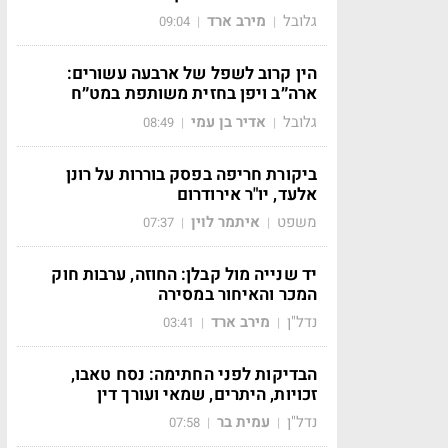
גלובל
מירב ארד
09:04
|
|
הין קרוב לשפל של ארבעה עשורים:
ארה״ב ויפן בחזית משותפת במט״ח
גלובל
אדיר בן עמי
08:49
|
|
ביקורת חריפה בפסק בוררות על רונן
אלעד, יו"ר אירודרום
משפט
איתמר לוין
07:37
|
|
יד שנייה מול קבלן: החוזה, ערבות חוק
המכר והאיחור במסירה
נדל"ן
מירב ארד
03:41
|
|
הבדיקות לפני החתימה: נסח טאבו,
זכויות, היתרים, שמאי ועורך דין
נדל"ן
עמית בר
07:58
|
|