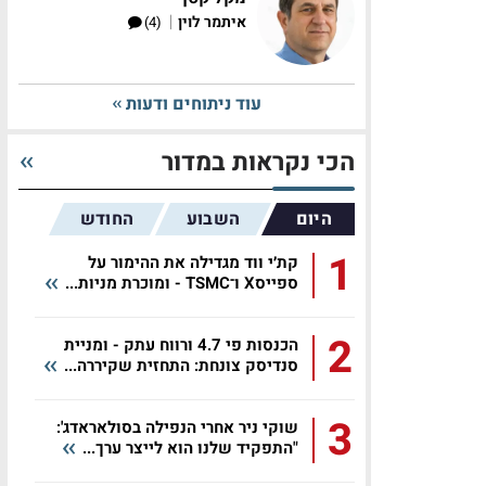
|
איתמר לוין
(4)
עוד ניתוחים ודעות
הכי נקראות במדור
היום
השבוע
החודש
1
קת׳י ווד מגדילה את ההימור על
ספייסX ו־TSMC - ומוכרת מניות...
2
הכנסות פי 4.7 ורווח עתק - ומניית
סנדיסק צונחת: התחזית שקיררה...
3
שוקי ניר אחרי הנפילה בסולאראדג':
"התפקיד שלנו הוא לייצר ערך...