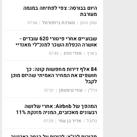
היום בבורסה: צפי לפתיחה במגמה
מעורבת
שוק ההון
מערכת ביזפורטל
07:54
|
|
שבועיים אחרי פיטורי 620 עובדים -
אושרה הכפלת השכר למנכ״לי מאנדיי
בארץ
מנדי הניג
07:43
|
|
84 אלף דירות מחפשות קונה: כך
חושפים את המחיר האמיתי שהיזם מוכן
לקבל
נדל"ן
עוזי גרסטמן
07:31
|
|
המהפך של Airbnb: אחרי שלושה
רבעונים מאכזבים, המניה מזנקת 11%
גלובל
אדיר בן עמי
07:29
|
|
מקורות לבג"ץ: להורות על הנחה בארנונה