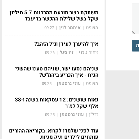
משווקת בשר תובעת מהרבנות 5.7 מיליון
שקל בשל שלילת ההכשר בדיעבד
משפט
איתמר לוין
09:27
|
|
איך להיערך לעידן וגיל הזהב?
ה
ניתוח טכני
זיו סגל
09:26
|
|
שניהם נסעו ישר, שניהם טענו שהשני
הגיח - איך הכריע ביהמ"ש?
משפט
עוזי גרסטמן
09:25
|
|
נאות שושנים: 12 עסקאות בשנה ו-38
אלף שקל למ"ר
נדל"ן
עוזי גרסטמן
09:25
|
|
עוד לפני שלמדו לקרוא: בקוריאה ההורים
פותחים לילדים תיק מניות