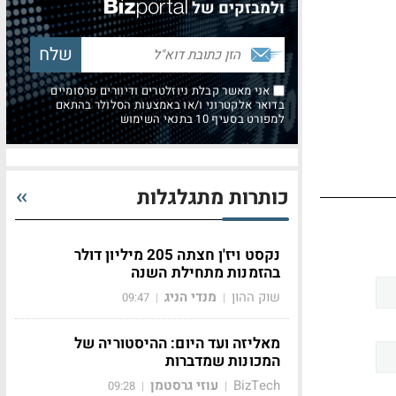
ולמבזקים של
אני מאשר קבלת ניוזלטרים ודיוורים פרסומיים
בדואר אלקטרוני ו/או באמצעות הסלולר בהתאם
למפורט בסעיף 10 בתנאי השימוש
כותרות מתגלגלות
נקסט ויז'ן חצתה 205 מיליון דולר
בהזמנות מתחילת השנה
שוק ההון
מנדי הניג
09:47
|
|
מאליזה ועד היום: ההיסטוריה של
המכונות שמדברות
BizTech
עוזי גרסטמן
09:28
|
|