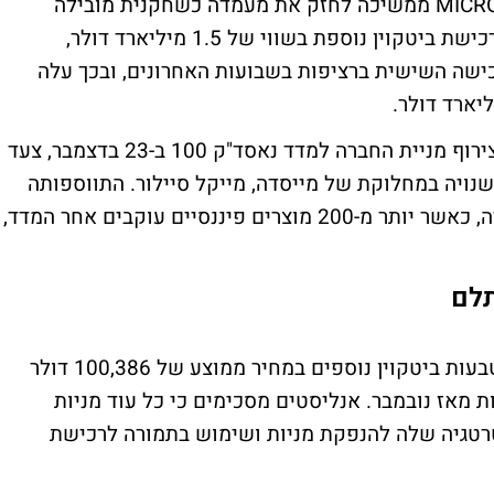
חברת מיקרוסטרטג'י MICROSTRATEGY INC CL A ממשיכה לחזק את מעמדה כשחקנית מובילה
בתחום הקריפטו. החברה הודיעה השבוע על רכישת ביטקוין נוספת בשווי של 1.5 מיליארד דולר,
שה השישית ברציפות בשבועות האחרונים, ובכך עלה
הרכישות המתמשכות מצטרפות להודעה על צירוף מניית החברה למדד נאסד"ק 100 ב-23 בדצמבר, צעד
ויה במחלוקת של מייסדה, מייקל סיילור. התווספותה
למדד צפויה לעורר ביקוש נוסף למניות החברה, כאשר יותר מ-200 מוצרים פיננסיים עוקבים אחר המדד,
לם
בין 9 ל-15 בדצמבר רכשה החברה 15,350 מטבעות ביטקוין נוספים במחיר ממוצע של 100,386 דולר
ת לאחר שרכשה 186,780 מטבעות מאז נובמבר. אנליסטים מסכימים כי כל עוד מניות
רטגיה שלה להנפקת מניות ושימוש בתמורה לרכישת