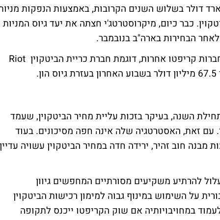
 הצהירה על כוונתה לגייס 42 מיליארד דולר בשלוש השנים הקרובות, באמצעות הנפקות מניות
וין. כבר כיום, מיקרוסטרטג'י חצתה את יעד גיוס המניות
המהלך של החברה משך תשומת לב גם מצד חברות קריפטו אחרות, דוגמת חברת כריית הביטקוין Riot
 מיקרוסטרטג'י זינקה ביותר מ-570% מתחילת השנה, בעיקר בזכות עליית מחיר הביטקוין, שעמד
חדש של מעל 106 אלף דולר. עם זאת, האסטרטגיה שלה אינה חפה מסיכונים. בעוד
בנה חוב זהיר, ירידה חדה במחיר הביטקוין עשויה עדיין
לול להרתיע משקיעים מסורתיים המחפשים גיוון
רית על השימוש במינוף גבוה למימון רכישות הביטקוין
עמוד במחויבויותיה אם שוק הקריפטו ייכנס לתקופה