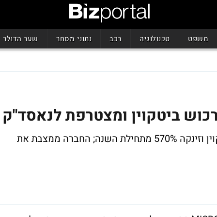
משפט
טכנולוגיה
רכב
נתוני מסחר
שער הדולר
כוש ביטקוין ומצטרפת לנאסד"ק
החברה רכשה של 1.5 מיליארד דולר בביטקוין וזינקה 570% מתחילת השנה; החברה ממצבת את