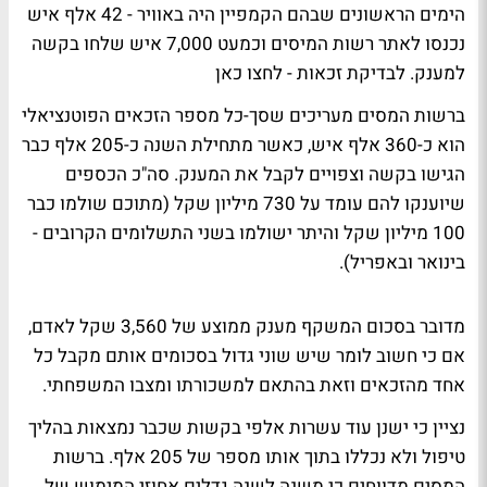
הימים הראשונים שבהם הקמפיין היה באוויר - 42 אלף איש
נכנסו לאתר רשות המיסים וכמעט 7,000 איש שלחו בקשה
למענק.
לבדיקת זכאות - לחצו כאן
ברשות המסים מעריכים שסך-כל מספר הזכאים הפוטנציאלי
הוא כ-360 אלף איש, כאשר מתחילת השנה כ-205 אלף כבר
הגישו בקשה וצפויים לקבל את המענק. סה"כ הכספים
שיוענקו להם עומד על 730 מיליון שקל (מתוכם שולמו כבר
100 מיליון שקל והיתר ישולמו בשני התשלומים הקרובים -
בינואר ובאפריל).
מדובר בסכום המשקף מענק ממוצע של 3,560 שקל לאדם,
אם כי חשוב לומר שיש שוני גדול בסכומים אותם מקבל כל
אחד מהזכאים וזאת בהתאם למשכורתו ומצבו המשפחתי.
נציין כי ישנן עוד עשרות אלפי בקשות שכבר נמצאות בהליך
טיפול ולא נכללו בתוך אותו מספר של 205 אלף. ברשות
המסים מדווחים כי משנה לשנה גדלים אחוזי המימוש של